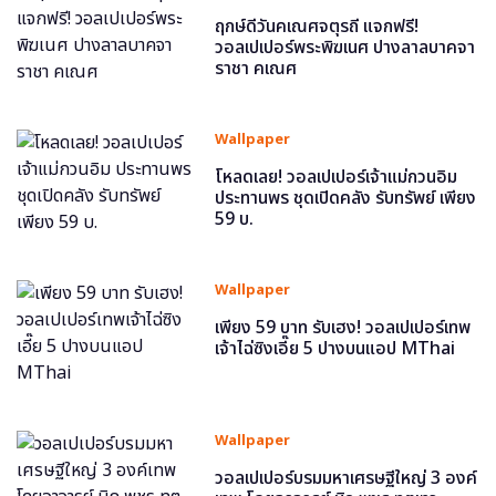
ฤกษ์ดีวันคเณศจตุรถี แจกฟรี!
วอลเปเปอร์พระพิฆเนศ ปางลาลบาคจา
ราชา คเณศ
Wallpaper
โหลดเลย! วอลเปเปอร์เจ้าแม่กวนอิม
ประทานพร ชุดเปิดคลัง รับทรัพย์ เพียง
59 บ.
Wallpaper
เพียง 59 บาท รับเฮง! วอลเปเปอร์เทพ
เจ้าไฉ่ซิงเอี๊ย 5 ปางบนแอป MThai
Wallpaper
วอลเปเปอร์บรมมหาเศรษฐีใหญ่ 3 องค์