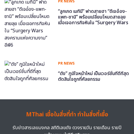
PR NEWS
“ลูกเกด เมทินี” ฟาดสายฮา “ดีเจอ๋อง-
แพท-ซานิ” พร้อมเปลี่ยนโหมดสายลุย
เมื่อเจอภารกิจหินใน “Surgery Wars
สงครามแห่งความงาม” อีพี6
PR NEWS
“ดัง” ภูมิใจหน้าใหม่ เป็นเวอร์ชั่นที่ดีที่สุด
ตัดสินใจถูกที่ศัลยกรรม
MThai เชื่อในสิ่งที่ทำ ทำในสิ่งที่เชื่อ
รับข่าวสารเลขมงคล สถิติเลขดัง ดวงรายวัน รายเดือน รายปี