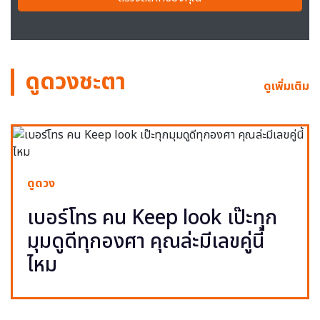
ดูดวงชะตา
ดูเพิ่มเติม
ดูดวง
เบอร์โทร คน Keep look เป๊ะทุก
มุมดูดีทุกองศา คุณล่ะมีเลขคู่นี้
ไหม