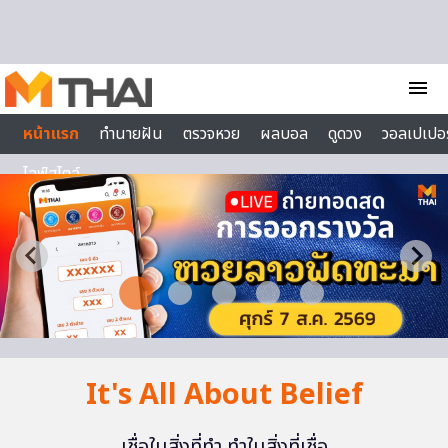
Skip to content
menu
หน้าแรก
ทำนายฝัน
ตรวจหวย
ผลบอล
ดูดวง
วอลเปเปอร
ไลฟ์สไตล์
It's All About Belief
เชื่อในสิ่งที่ทำ ทำในสิ่งที่เชื่อ