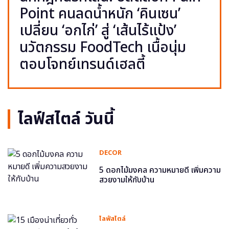
Point คนลดน้ำหนัก ‘คินเซน’
เปลี่ยน ‘อกไก่’ สู่ ‘เส้นไร้แป้ง’
นวัตกรรม FoodTech เนื้อนุ่ม
ตอบโจทย์เทรนด์เฮลตี้
ไลฟ์สไตล์ วันนี้
DECOR
5 ดอกไม้มงคล ความหมายดี เพิ่มความ
สวยงามให้กับบ้าน
ไลฟ์สไตล์