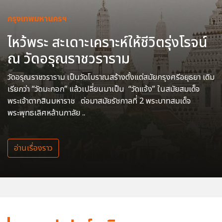
กรุงเทพมหานครฯ
ไหว้พระ สะเดาะเคราะห์ให้ชีวิตรุ่งโรจน์
ณ วัดอรุณราชวราราม
วัดอรุณราชวราราม เป็นวัดโบราณสร้างตั้งแต่สมัยกรุงศรีอยุธยา เดิม
เรียกว่า “วัดมะกอก” แล้วเปลี่ยนมาเป็น “วัดแจ้ง” ในสมัยสมเด็จ
พระเจ้าตากสินมหาราช ต่อมาสมัยรัชกาลที่ 2 พระบาทสมเด็จ
พระพุทธเลิศหล้านภาลัย ..
อ่านเรื่องราว