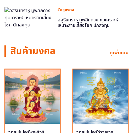
วัตถุมงคล
อสุรินทราหู มูพลิกดวง ทุบเคราะห์
เหมาะสายเสี่ยงโชค นักลงทุน
สินค้ามงคล
ดูเพิ่มเติม
วอลเปเปอร์พระสีวลี
วอลเปเปอร์ท้าวกุเวร