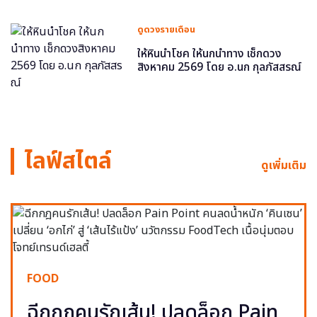
ดูดวงรายเดือน
ให้หินนำโชค ให้นกนำทาง เช็กดวง
สิงหาคม 2569 โดย อ.นก กุลภัสสรณ์
ไลฟ์สไตล์
ดูเพิ่มเติม
FOOD
ฉีกกฎคนรักเส้น! ปลดล็อก Pain