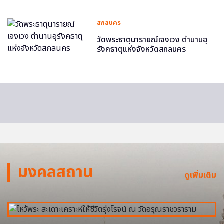
สกลนคร
วัดพระธาตุนารายณ์เจงเวง ตำนานอุ
รังคธาตุแห่งจังหวัดสกลนคร
มงคลสถาน
ดูเพิ่มเติม