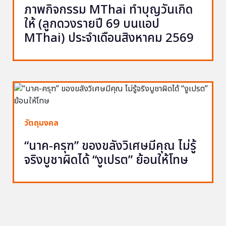
ภาพกิจกรรม MThai ทำบุญวันเกิด
ให้ (ลูกดวงรายปี 69 บนแอป
MThai) ประจำเดือนสิงหาคม 2569
วัตถุมงคล
“นาค-ครุฑ” ของขลังวิเศษมีคุณ ไม่รู้
จริงบูชาผิดได้ “งูเปรต” ย้อนให้โทษ