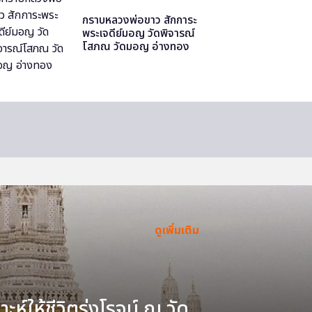
กราบหลวงพ่อขาว สักการะ
พระเจดีย์มอญ วัดพิจารณ์
โสภณ วัดมอญ อ่างทอง
ดูเพิ่มเติม
ะห์ให้ชีวิตรุ่งโรจน์ ณ วัด