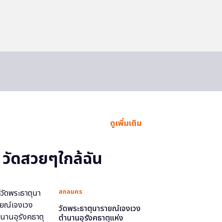
ดูเพิ่มเติม
วัดสวยๆใกล้ฉัน
สกลนคร
วัดพระธาตุนารายณ์เจงเวง
ตำนานอุรังคธาตุแห่ง