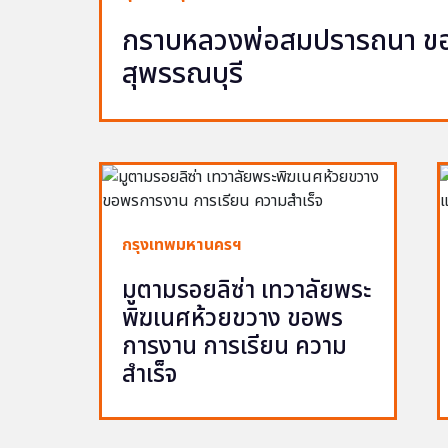
กราบหลวงพ่อสมปรารถนา ขอพ
สุพรรณบุรี
กรุงเทพมหานครฯ
มูตามรอยลิซ่า เทวาลัยพระ
พิฆเนศห้วยขวาง ขอพร
การงาน การเรียน ความ
สำเร็จ