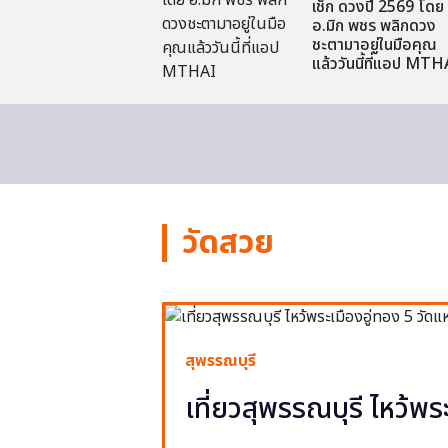
เช็ก ดวงปี 2569 โดย
อ.มิก พชร พลิกดวง
ชะตามาอยู่ในมือคุณ
แล้ววันนี้ที่แอป MTH
วัดสวย
สุพรรณบุรี
เที่ยวสุพรรณบุรี ไหว้พร