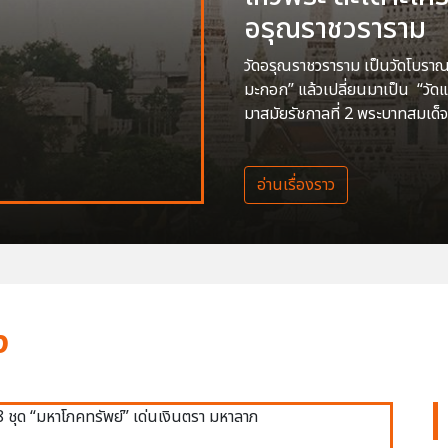
อรุณราชวราราม
วัดอรุณราชวราราม เป็นวัดโบราณสร
มะกอก” แล้วเปลี่ยนมาเป็น “วัด
มาสมัยรัชกาลที่ 2 พระบาทสมเด็จ
อ่านเรื่องราว
ง