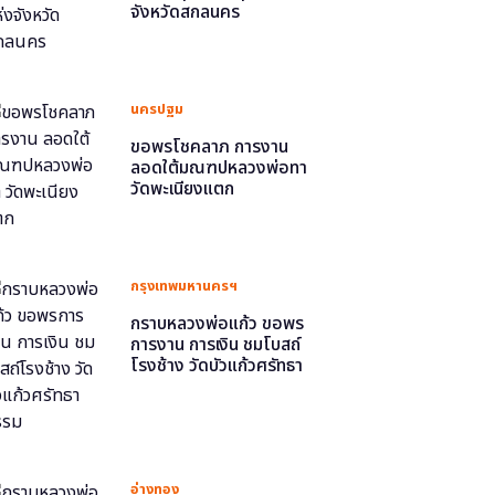
จังหวัดสกลนคร
นครปฐม
ขอพรโชคลาภ การงาน
ลอดใต้มณฑปหลวงพ่อทา
วัดพะเนียงแตก
กรุงเทพมหานครฯ
กราบหลวงพ่อแก้ว ขอพร
การงาน การเงิน ชมโบสถ์
โรงช้าง วัดบัวแก้วศรัทธา
ธรรม
อ่างทอง