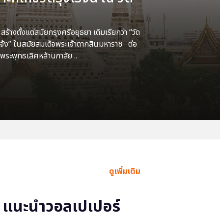
้างตั้งแต่สมัยกรุงศรีอยุธยา เดิมเรียกว่า “วัด
แจ้ง” ในสมัยสมเด็จพระเจ้าตากสินมหาราช ต่อ
พระพุทธเลิศหล้านภาลัย ..
ดูเพิ่มเติม
แนะนำวอลเปเปอร์