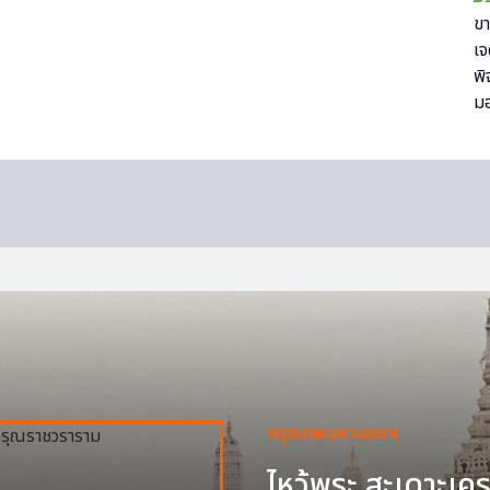
กรุงเทพมหานครฯ
ไหว้พระ สะเดาะเครา