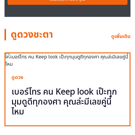
ดูดวงชะตา
ดูเพิ่มเติม
ดูดวง
เบอร์โทร คน Keep look เป๊ะทุก
มุมดูดีทุกองศา คุณล่ะมีเลขคู่นี้
ไหม