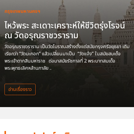
กรุงเทพมหานครฯ
ไหว้พระ สะเดาะเคราะห์ให้ชีวิตรุ่งโรจน์
ณ วัดอรุณราชวราราม
วัดอรุณราชวราราม เป็นวัดโบราณสร้างตั้งแต่สมัยกรุงศรีอยุธยา เดิม
เรียกว่า “วัดมะกอก” แล้วเปลี่ยนมาเป็น “วัดแจ้ง” ในสมัยสมเด็จ
พระเจ้าตากสินมหาราช ต่อมาสมัยรัชกาลที่ 2 พระบาทสมเด็จ
พระพุทธเลิศหล้านภาลัย ..
อ่านเรื่องราว