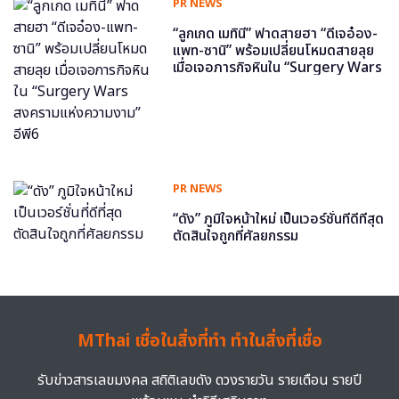
PR NEWS
“ลูกเกด เมทินี” ฟาดสายฮา “ดีเจอ๋อง-
แพท-ซานิ” พร้อมเปลี่ยนโหมดสายลุย
เมื่อเจอภารกิจหินใน “Surgery Wars
สงครามแห่งความงาม” อีพี6
PR NEWS
“ดัง” ภูมิใจหน้าใหม่ เป็นเวอร์ชั่นที่ดีที่สุด
ตัดสินใจถูกที่ศัลยกรรม
MThai เชื่อในสิ่งที่ทำ ทำในสิ่งที่เชื่อ
รับข่าวสารเลขมงคล สถิติเลขดัง ดวงรายวัน รายเดือน รายปี