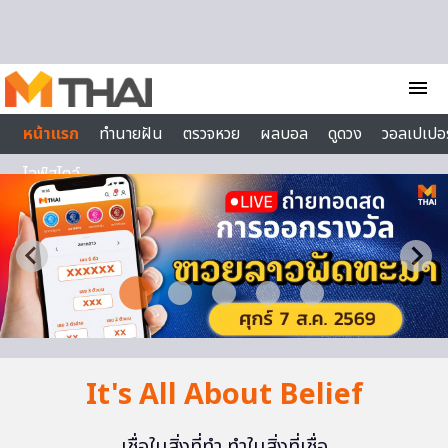
Skip to content
menu
หน้าแรก
ทำนายฝัน
ตรวจหวย
ผลบอล
ดูดวง
วอลเปเปอร
ไลฟ์สไตล์
It's All About Belief
เชื่อในสิ่งที่ทำ ทำในสิ่งที่เชื่อ