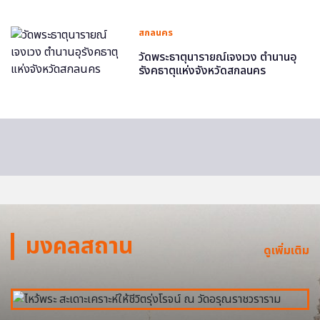
สกลนคร
วัดพระธาตุนารายณ์เจงเวง ตำนานอุ
รังคธาตุแห่งจังหวัดสกลนคร
มงคลสถาน
ดูเพิ่มเติม