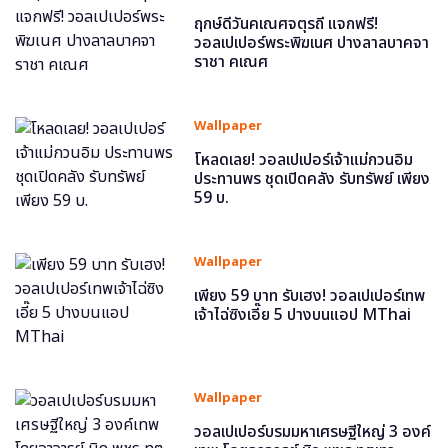
ฤกษ์ดีวันคเณศจตุรถี แจกฟรี!
วอลเปเปอร์พระพิฆเนศ ปางลาลบาคจา
ราชา คเณศ
Wallpaper
โหลดเลย! วอลเปเปอร์เจ้าแม่กวนอิม
ประทานพร ชุดเปิดคลัง รับทรัพย์ เพียง
59 บ.
Wallpaper
เพียง 59 บาท รับเฮง! วอลเปเปอร์เทพ
เจ้าไฉ่ซิงเอี๊ย 5 ปางบนแอป MThai
Wallpaper
วอลเปเปอร์บรมมหาเศรษฐีใหญ่ 3 องค์