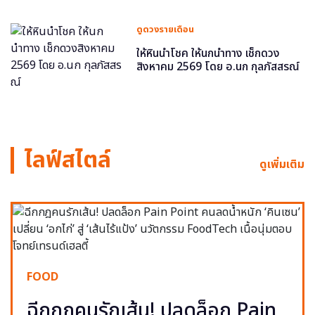
ดูดวงรายเดือน
ให้หินนำโชค ให้นกนำทาง เช็กดวง
สิงหาคม 2569 โดย อ.นก กุลภัสสรณ์
ไลฟ์สไตล์
ดูเพิ่มเติม
FOOD
ฉีกกฎคนรักเส้น! ปลดล็อก Pain