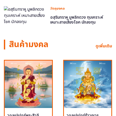
วัตถุมงคล
อสุรินทราหู มูพลิกดวง ทุบเคราะห์
เหมาะสายเสี่ยงโชค นักลงทุน
สินค้ามงคล
ดูเพิ่มเติม
วอลเปเปอร์พระสีวลี
วอลเปเปอร์ท้าวกุเวร