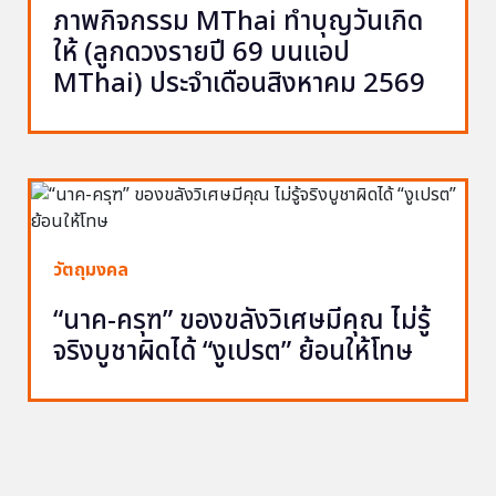
ภาพกิจกรรม MThai ทำบุญวันเกิด
ให้ (ลูกดวงรายปี 69 บนแอป
MThai) ประจำเดือนสิงหาคม 2569
วัตถุมงคล
“นาค-ครุฑ” ของขลังวิเศษมีคุณ ไม่รู้
จริงบูชาผิดได้ “งูเปรต” ย้อนให้โทษ