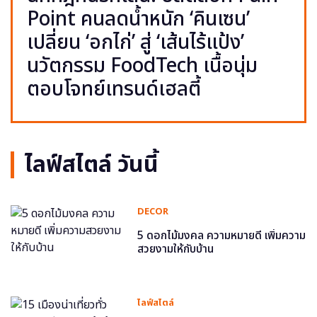
Point คนลดน้ำหนัก ‘คินเซน’
เปลี่ยน ‘อกไก่’ สู่ ‘เส้นไร้แป้ง’
นวัตกรรม FoodTech เนื้อนุ่ม
ตอบโจทย์เทรนด์เฮลตี้
ไลฟ์สไตล์ วันนี้
DECOR
5 ดอกไม้มงคล ความหมายดี เพิ่มความ
สวยงามให้กับบ้าน
ไลฟ์สไตล์