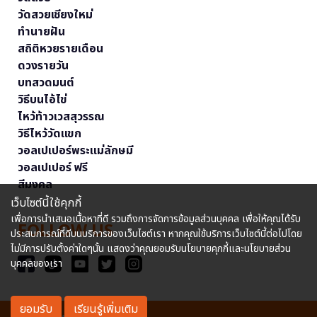
วัดสวยเชียงใหม่
ทำนายฝัน
สถิติหวยรายเดือน
ดวงรายวัน
บทสวดมนต์
วิธีบนไอ้ไข่
ไหว้ท้าวเวสสุวรรณ
วิธีไหว้วัดแขก
วอลเปเปอร์พระแม่ลักษมี
วอลเปเปอร์ ฟรี
สีมงคล
เว็บไซต์นี้ใช้คุกกี้
เพื่อการนำเสนอเนื้อหาที่ดี รวมถึงการจัดการข้อมูลส่วนบุคคล เพื่อให้คุณได้รับ
FOLLOW US
ประสบการณ์ที่ดีบนบริการของเว็บไซต์เรา หากคุณใช้บริการเว็บไซต์นี้ต่อไปโดย
ไม่มีการปรับตั้งค่าใดๆนั้น แสดงว่าคุณยอมรับนโยบายคุกกี้และนโยบายส่วน
บุคคลของเรา
ยอมรับ
เรียนรู้เพิ่มเติม