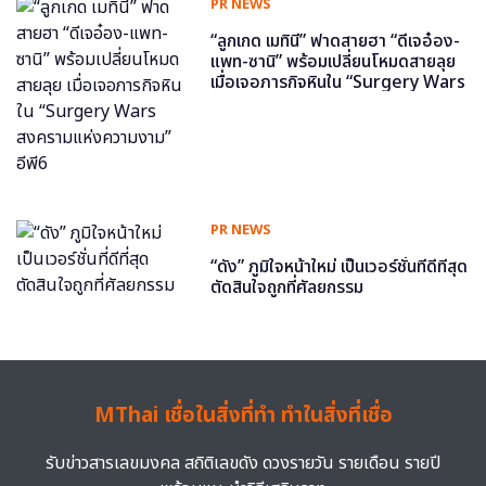
PR NEWS
“ลูกเกด เมทินี” ฟาดสายฮา “ดีเจอ๋อง-
แพท-ซานิ” พร้อมเปลี่ยนโหมดสายลุย
เมื่อเจอภารกิจหินใน “Surgery Wars
สงครามแห่งความงาม” อีพี6
PR NEWS
“ดัง” ภูมิใจหน้าใหม่ เป็นเวอร์ชั่นที่ดีที่สุด
ตัดสินใจถูกที่ศัลยกรรม
MThai เชื่อในสิ่งที่ทำ ทำในสิ่งที่เชื่อ
รับข่าวสารเลขมงคล สถิติเลขดัง ดวงรายวัน รายเดือน รายปี