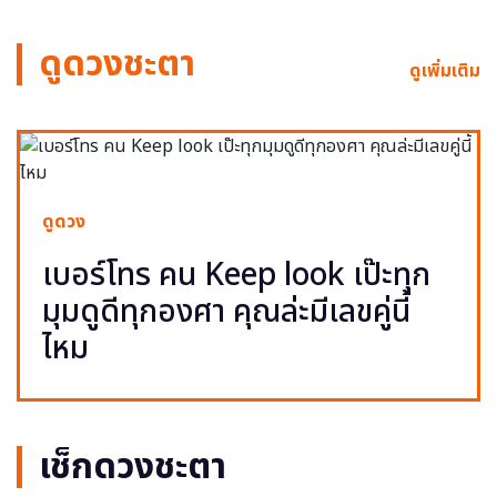
ดูดวงชะตา
ดูเพิ่มเติม
ดูดวง
เบอร์โทร คน Keep look เป๊ะทุก
มุมดูดีทุกองศา คุณล่ะมีเลขคู่นี้
ไหม
เช็กดวงชะตา