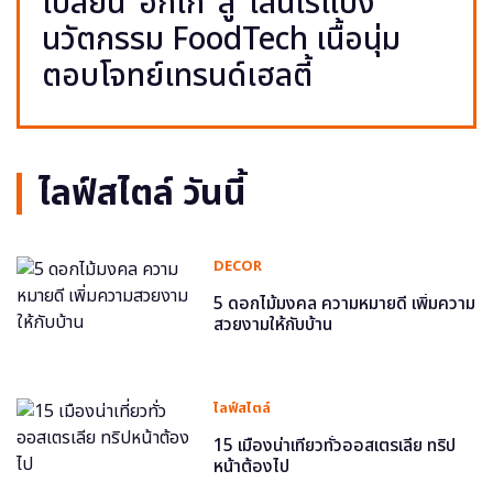
เปลี่ยน ‘อกไก่’ สู่ ‘เส้นไร้แป้ง’
นวัตกรรม FoodTech เนื้อนุ่ม
ตอบโจทย์เทรนด์เฮลตี้
ไลฟ์สไตล์ วันนี้
DECOR
5 ดอกไม้มงคล ความหมายดี เพิ่มความ
สวยงามให้กับบ้าน
ไลฟ์สไตล์
15 เมืองน่าเที่ยวทั่วออสเตรเลีย ทริป
หน้าต้องไป