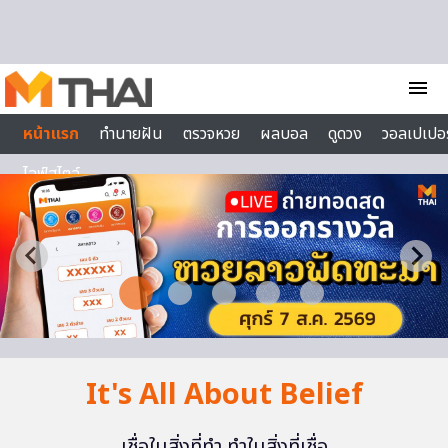
Skip to content
menu
หน้าแรก
ทำนายฝัน
ตรวจหวย
ผลบอล
ดูดวง
วอลเปเปอร
ไลฟ์สไตล์
It's All About Belief
เชื่อในสิ่งที่ทำ ทำในสิ่งที่เชื่อ