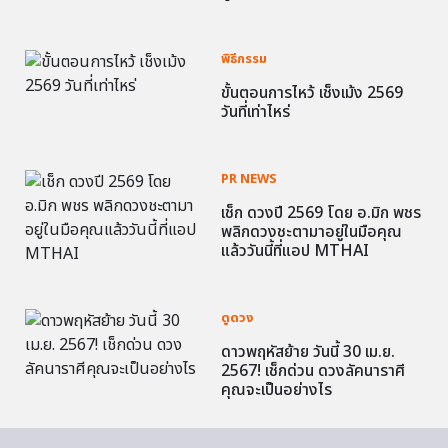
พิธีกรรม
ขั้นตอนการไหว้ เช็งเม้ง 2569
วันที่เท่าไหร่
PR NEWS
เช็ก ดวงปี 2569 โดย อ.มิก พชร
พลิกดวงชะตามาอยู่ในมือคุณ
แล้ววันนี้ที่แอป MTHAI
ดูดวง
ดาวพฤหัสย้าย วันนี้ 30 เม.ย.
2567! เช็กด่วน ดวงลัคนาราศี
คุณจะเป็นอย่างไร