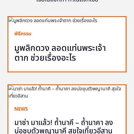
พิธีกรรม
มูพลิกดวง ลอดแท่นพระเจ้า
ตาก ช่วยเรื่องอะไร
NEWS
มาช่า มาแล้ว! ถ้ำนาคี – ถ้ำนาคา ลง
บ่อชุบตัวพญานาคี สุขใจเที่ยวอีสาน