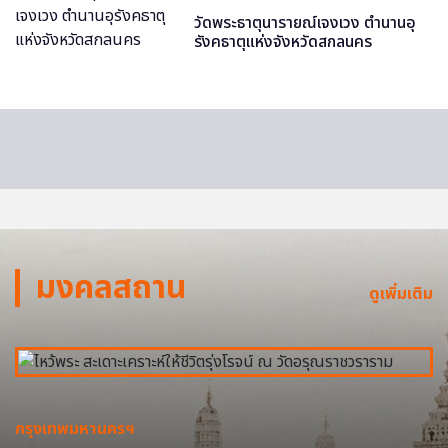
วัดพระธาตุนารายณ์เจงเวง ตำนานอุ
รังคธาตุแห่งจังหวัดสกลนคร
มงคลสถาน
ดูเพิ่มเติม
กรุงเทพมหานครฯ