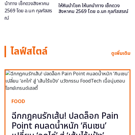
ให้หินนำโชค ให้นกนำทาง เช็กดวง
สิงหาคม 2569 โดย อ.นก กุลภัสสรณ์
ไลฟ์สไตล์
ดูเพิ่มเติม
FOOD
ฉีกกฎคนรักเส้น! ปลดล็อก Pain
Point คนลดน้ำหนัก ‘คินเซน’