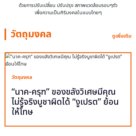
ด้วยการปรับเปลี่ยน ปรับปรุง สภาพแวดล้อมรอบๆตัว
เพื่อความเป็นศิริมงคลในแบบไทยๆ
วัตถุมงคล
ดูเพิ่มเติม
วัตถุมงคล
“นาค-ครุฑ” ของขลังวิเศษมีคุณ
ไม่รู้จริงบูชาผิดได้ “งูเปรต” ย้อน
ให้โทษ