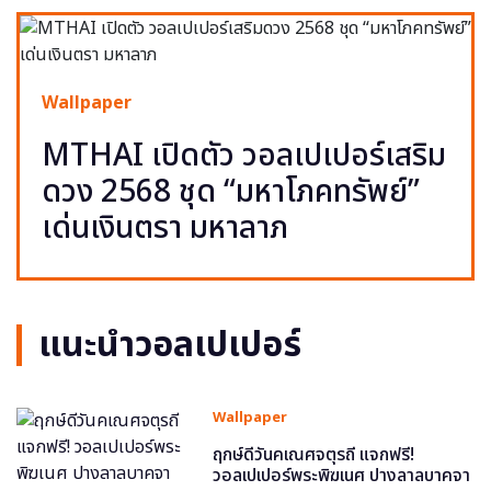
Wallpaper
MTHAI เปิดตัว วอลเปเปอร์เสริม
ดวง 2568 ชุด “มหาโภคทรัพย์”
เด่นเงินตรา มหาลาภ
แนะนำวอลเปเปอร์
Wallpaper
ฤกษ์ดีวันคเณศจตุรถี แจกฟรี!
วอลเปเปอร์พระพิฆเนศ ปางลาลบาคจา