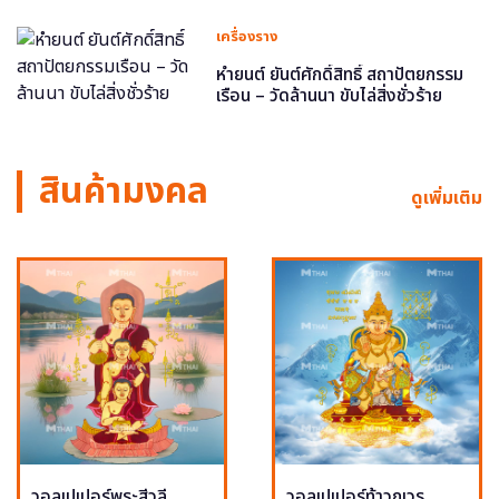
เครื่องราง
หำยนต์ ยันต์ศักดิ์สิทธิ์ สถาปัตยกรรม
เรือน – วัดล้านนา ขับไล่สิ่งชั่วร้าย
สินค้ามงคล
ดูเพิ่มเติม
วอลเปเปอร์พระสีวลี
วอลเปเปอร์ท้าวกุเวร