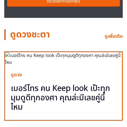
ตรวจสลากของคุณ
ดูดวงชะตา
ดูเพิ่มเติม
ดูดวง
เบอร์โทร คน Keep look เป๊ะทุก
มุมดูดีทุกองศา คุณล่ะมีเลขคู่นี้
ไหม