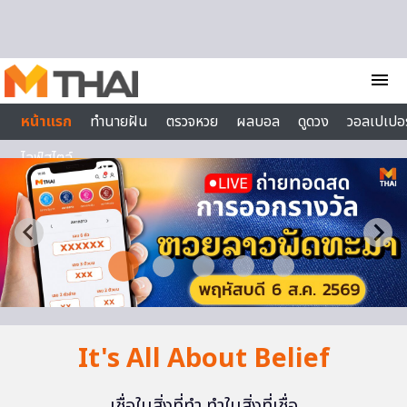
Skip to content
menu
หน้าแรก
ทำนายฝัน
ตรวจหวย
ผลบอล
ดูดวง
วอลเปเปอร
ไลฟ์สไตล์
It's All About Belief
เชื่อในสิ่งที่ทำ ทำในสิ่งที่เชื่อ