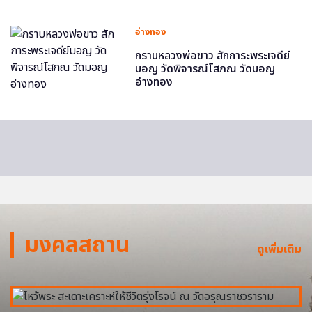
อ่างทอง
กราบหลวงพ่อขาว สักการะพระเจดีย์
มอญ วัดพิจารณ์โสภณ วัดมอญ
อ่างทอง
มงคลสถาน
ดูเพิ่มเติม