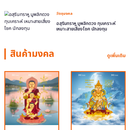
วัตถุมงคล
อสุรินทราหู มูพลิกดวง ทุบเคราะห์
เหมาะสายเสี่ยงโชค นักลงทุน
สินค้ามงคล
ดูเพิ่มเติม