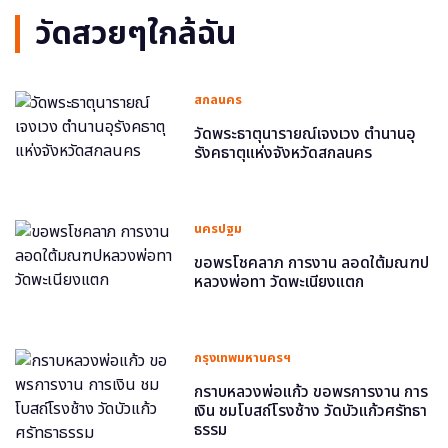
วัดสวยๆใกล้ฉัน
สกลนคร
วัดพระธาตุนารายณ์เจงเวง ตำนานอุ
รังคธาตุแห่งจังหวัดสกลนคร
นครปฐม
ขอพรโชคลาภ การงาน ลอดใต้มณฑป
หลวงพ่อทา วัดพะเนียงแตก
กรุงเทพมหานครฯ
กราบหลวงพ่อแก้ว ขอพรการงาน การ
เงิน ชมโบสถ์โรงช้าง วัดบัวแก้วศรัทธา
ธรรม