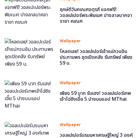
ฤกษ์ดีวันคเณศจตุรถี แจกฟรี!
วอลเปเปอร์พระพิฆเนศ ปางลาลบาคจา
ราชา คเณศ
Wallpaper
โหลดเลย! วอลเปเปอร์เจ้าแม่กวนอิม
ประทานพร ชุดเปิดคลัง รับทรัพย์ เพียง
59 บ.
Wallpaper
เพียง 59 บาท รับเฮง! วอลเปเปอร์เทพ
เจ้าไฉ่ซิงเอี๊ย 5 ปางบนแอป MThai
Wallpaper
วอลเปเปอร์บรมมหาเศรษฐีใหญ่ 3 องค์