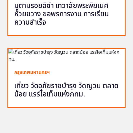
มูตามรอยลิซ่า เทวาลัยพระพิฆเนศ
ห้วยขวาง ขอพรการงาน การเรียน
ความสำเร็จ
กรุงเทพมหานครฯ
เที่ยว วัดอุภัยราชบำรุง วัดญวน ตลาด
น้อย แรร์ไอเท็มแห่งกทม.