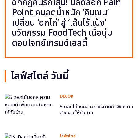
ฉีกกฎคนรักเส้น! ปลดล็อก Pain
Point คนลดน้ำหนัก ‘คินเซน’
เปลี่ยน ‘อกไก่’ สู่ ‘เส้นไร้แป้ง’
นวัตกรรม FoodTech เนื้อนุ่ม
ตอบโจทย์เทรนด์เฮลตี้
ไลฟ์สไตล์ วันนี้
DECOR
5 ดอกไม้มงคล ความหมายดี เพิ่มความ
สวยงามให้กับบ้าน
ไลฟ์สไตล์