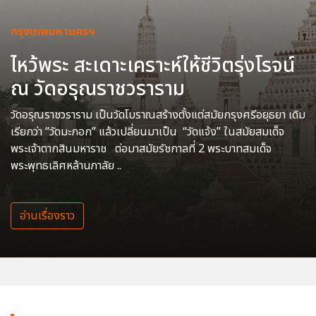
กรุงเทพมหานครฯ
ไหว้พระ สะเดาะเคราะห์ให้ชีวิตรุ่งโรจน์
ณ วัดอรุณราชวราราม
วัดอรุณราชวราราม เป็นวัดโบราณสร้างตั้งแต่สมัยกรุงศรีอยุธยา เดิม
เรียกว่า “วัดมะกอก” แล้วเปลี่ยนมาเป็น “วัดแจ้ง” ในสมัยสมเด็จ
พระเจ้าตากสินมหาราช ต่อมาสมัยรัชกาลที่ 2 พระบาทสมเด็จ
พระพุทธเลิศหล้านภาลัย ..
อ่านเรื่องราว