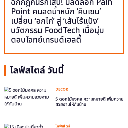
ฉีกกฎคนรักเส้น! ปลดล็อก Pain
Point คนลดน้ำหนัก ‘คินเซน’
เปลี่ยน ‘อกไก่’ สู่ ‘เส้นไร้แป้ง’
นวัตกรรม FoodTech เนื้อนุ่ม
ตอบโจทย์เทรนด์เฮลตี้
ไลฟ์สไตล์ วันนี้
DECOR
5 ดอกไม้มงคล ความหมายดี เพิ่มความ
สวยงามให้กับบ้าน
ไลฟ์สไตล์