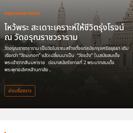
กรุงเทพมหานครฯ
ไหว้พระ สะเดาะเคราะห์ให้ชีวิตรุ่งโรจน์
ณ วัดอรุณราชวราราม
วัดอรุณราชวราราม เป็นวัดโบราณสร้างตั้งแต่สมัยกรุงศรีอยุธยา เดิม
เรียกว่า “วัดมะกอก” แล้วเปลี่ยนมาเป็น “วัดแจ้ง” ในสมัยสมเด็จ
พระเจ้าตากสินมหาราช ต่อมาสมัยรัชกาลที่ 2 พระบาทสมเด็จ
พระพุทธเลิศหล้านภาลัย ..
อ่านเรื่องราว