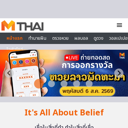
Skip to content
menu
หน้าแรก
ทำนายฝัน
ตรวจหวย
ผลบอล
ดูดวง
วอลเปเปอร
ไลฟ์สไตล์
It's All About Belief
เชื่อในสิ่งที่ทำ ทำในสิ่งที่เชื่อ