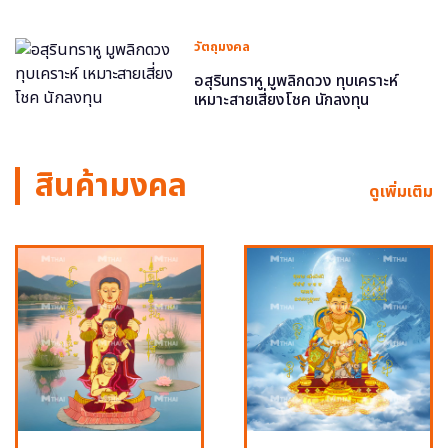
วัตถุมงคล
อสุรินทราหู มูพลิกดวง ทุบเคราะห์
เหมาะสายเสี่ยงโชค นักลงทุน
สินค้ามงคล
ดูเพิ่มเติม