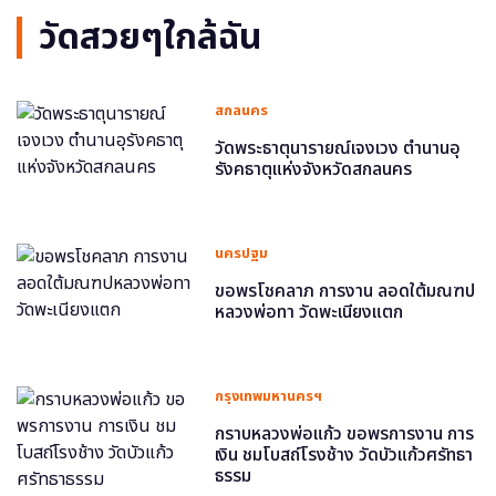
วัดสวยๆใกล้ฉัน
สกลนคร
วัดพระธาตุนารายณ์เจงเวง ตำนานอุ
รังคธาตุแห่งจังหวัดสกลนคร
นครปฐม
ขอพรโชคลาภ การงาน ลอดใต้มณฑป
หลวงพ่อทา วัดพะเนียงแตก
กรุงเทพมหานครฯ
กราบหลวงพ่อแก้ว ขอพรการงาน การ
เงิน ชมโบสถ์โรงช้าง วัดบัวแก้วศรัทธา
ธรรม