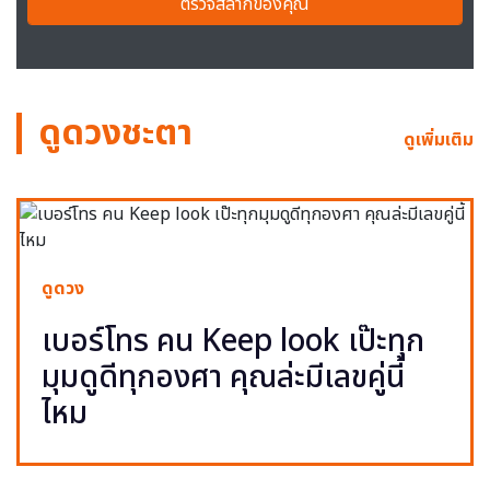
ตรวจสลากของคุณ
ดูดวงชะตา
ดูเพิ่มเติม
ดูดวง
เบอร์โทร คน Keep look เป๊ะทุก
มุมดูดีทุกองศา คุณล่ะมีเลขคู่นี้
ไหม