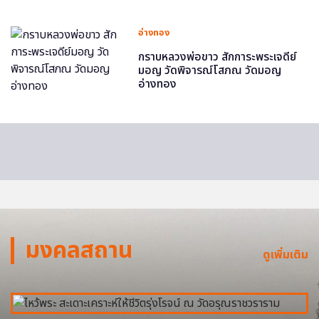
อ่างทอง
กราบหลวงพ่อขาว สักการะพระเจดีย์
มอญ วัดพิจารณ์โสภณ วัดมอญ
อ่างทอง
มงคลสถาน
ดูเพิ่มเติม