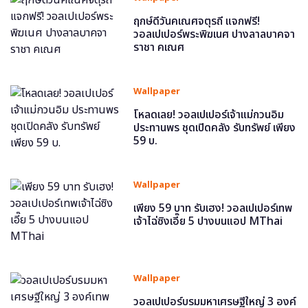
ฤกษ์ดีวันคเณศจตุรถี แจกฟรี!
วอลเปเปอร์พระพิฆเนศ ปางลาลบาคจา
ราชา คเณศ
Wallpaper
โหลดเลย! วอลเปเปอร์เจ้าแม่กวนอิม
ประทานพร ชุดเปิดคลัง รับทรัพย์ เพียง
59 บ.
Wallpaper
เพียง 59 บาท รับเฮง! วอลเปเปอร์เทพ
เจ้าไฉ่ซิงเอี๊ย 5 ปางบนแอป MThai
Wallpaper
วอลเปเปอร์บรมมหาเศรษฐีใหญ่ 3 องค์