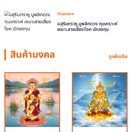
วัตถุมงคล
อสุรินทราหู มูพลิกดวง ทุบเคราะห์
เหมาะสายเสี่ยงโชค นักลงทุน
สินค้ามงคล
ดูเพิ่มเติม