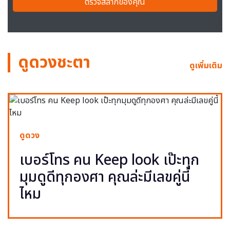
ตรวจสลากของคุณ
ดูดวงชะตา
ดูเพิ่มเติม
ดูดวง
เบอร์โทร คน Keep look เป๊ะทุก
มุมดูดีทุกองศา คุณล่ะมีเลขคู่นี้
ไหม