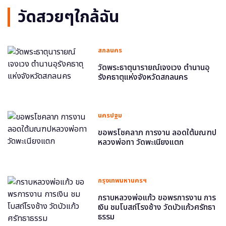
วัดสวยๆใกล้ฉัน
สกลนคร
วัดพระธาตุนารายณ์เจงเวง ตำนานอุ
รังคธาตุแห่งจังหวัดสกลนคร
นครปฐม
ขอพรโชคลาภ การงาน ลอดใต้มณฑป
หลวงพ่อทา วัดพะเนียงแตก
กรุงเทพมหานครฯ
กราบหลวงพ่อแก้ว ขอพรการงาน การ
เงิน ชมโบสถ์โรงช้าง วัดบัวแก้วศรัทธา
ธรรม