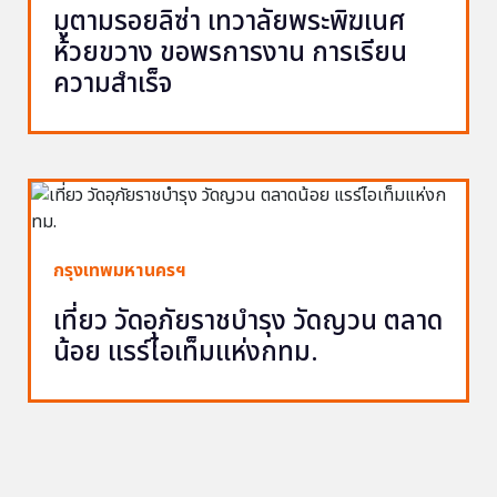
มูตามรอยลิซ่า เทวาลัยพระพิฆเนศ
ห้วยขวาง ขอพรการงาน การเรียน
ความสำเร็จ
กรุงเทพมหานครฯ
เที่ยว วัดอุภัยราชบำรุง วัดญวน ตลาด
น้อย แรร์ไอเท็มแห่งกทม.