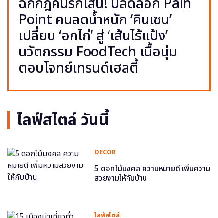
ฉีกกฎคนรักเส้น! ปลดล็อก Pain
Point คนลดน้ำหนัก ‘คินเซน’
เปลี่ยน ‘อกไก่’ สู่ ‘เส้นไร้แป้ง’
นวัตกรรม FoodTech เนื้อนุ่ม
ตอบโจทย์เทรนด์เฮลตี้
ไลฟ์สไตล์ วันนี้
DECOR
5 ดอกไม้มงคล ความหมายดี เพิ่มความ
สวยงามให้กับบ้าน
ไลฟ์สไตล์