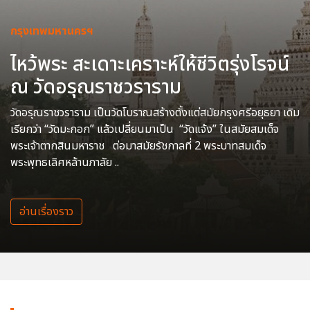
กรุงเทพมหานครฯ
ไหว้พระ สะเดาะเคราะห์ให้ชีวิตรุ่งโรจน์
ณ วัดอรุณราชวราราม
วัดอรุณราชวราราม เป็นวัดโบราณสร้างตั้งแต่สมัยกรุงศรีอยุธยา เดิม
เรียกว่า “วัดมะกอก” แล้วเปลี่ยนมาเป็น “วัดแจ้ง” ในสมัยสมเด็จ
พระเจ้าตากสินมหาราช ต่อมาสมัยรัชกาลที่ 2 พระบาทสมเด็จ
พระพุทธเลิศหล้านภาลัย ..
อ่านเรื่องราว