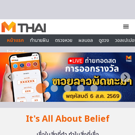
Skip to content
menu
หน้าแรก
ทำนายฝัน
ตรวจหวย
ผลบอล
ดูดวง
วอลเปเปอร
ไลฟ์สไตล์
It's All About Belief
เชื่อในสิ่งที่ทำ ทำในสิ่งที่เชื่อ