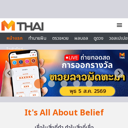
Skip to content
menu
หน้าแรก
ทำนายฝัน
ตรวจหวย
ผลบอล
ดูดวง
วอลเปเปอร
ไลฟ์สไตล์
It's All About Belief
เชื่อในสิ่งที่ทำ ทำในสิ่งที่เชื่อ