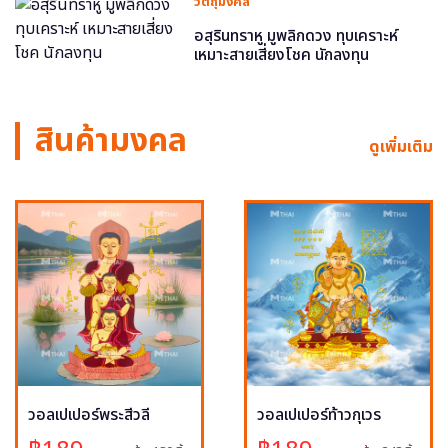
วัตถุมงคล
อสุรินทราหู มูพลิกดวง ทุบเคราะห์
เหมาะสายเสี่ยงโชค นักลงทุน
สินค้ามงคล
ดูเพิ่มเติม
วอลเปเปอร์พระสีวลี
วอลเปเปอร์ท้าวกุเวร