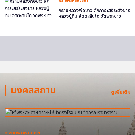
พระนครศรีอยุธยา
กราบหลวงพ่อขาว สักการะสรีระสังขาร
หลวงปู่ทิม อัตตะสันโต วัดพระขาว
มงคลสถาน
ดูเพิ่มเติม
กรุงเทพมหานครฯ