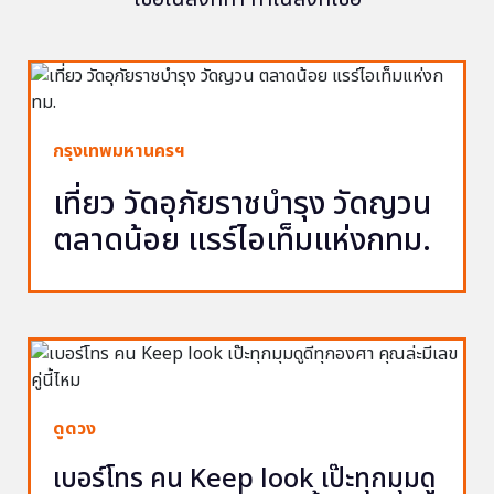
กรุงเทพมหานครฯ
เที่ยว วัดอุภัยราชบำรุง วัดญวน
ตลาดน้อย แรร์ไอเท็มแห่งกทม.
ดูดวง
เบอร์โทร คน Keep look เป๊ะทุกมุมดู