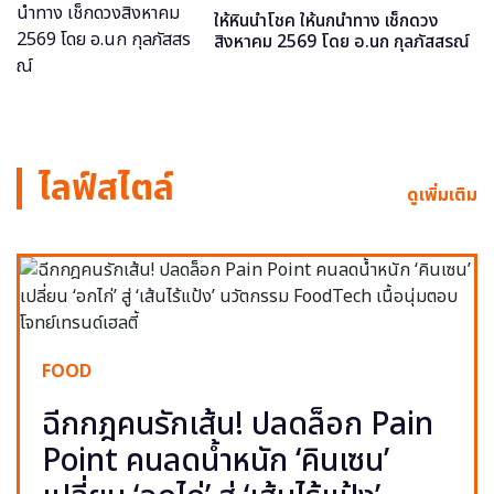
ให้หินนำโชค ให้นกนำทาง เช็กดวง
สิงหาคม 2569 โดย อ.นก กุลภัสสรณ์
ไลฟ์สไตล์
ดูเพิ่มเติม
FOOD
ฉีกกฎคนรักเส้น! ปลดล็อก Pain
Point คนลดน้ำหนัก ‘คินเซน’