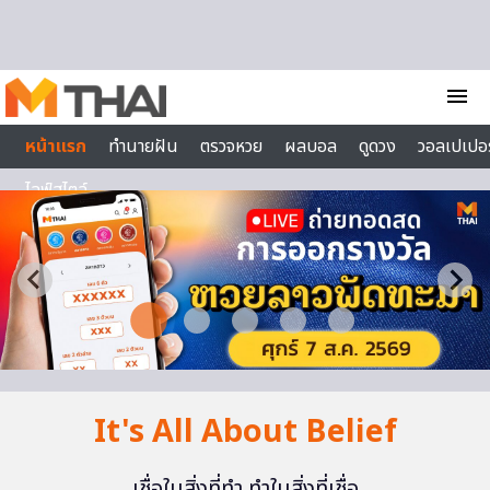
Skip to content
menu
หน้าแรก
ทำนายฝัน
ตรวจหวย
ผลบอล
ดูดวง
วอลเปเปอร
ไลฟ์สไตล์
It's All About Belief
เชื่อในสิ่งที่ทำ ทำในสิ่งที่เชื่อ