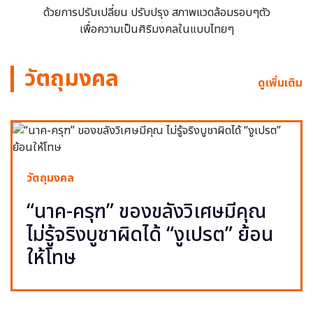
ด้วยการปรับเปลี่ยน ปรับปรุง สภาพแวดล้อมรอบๆตัว
เพื่อความเป็นศิริมงคลในแบบไทยๆ
วัตถุมงคล
ดูเพิ่มเติม
วัตถุมงคล
“นาค-ครุฑ” ของขลังวิเศษมีคุณ
ไม่รู้จริงบูชาผิดได้ “งูเปรต” ย้อน
ให้โทษ