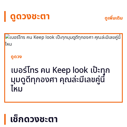
ดูดวงชะตา
ดูเพิ่มเติม
ดูดวง
เบอร์โทร คน Keep look เป๊ะทุก
มุมดูดีทุกองศา คุณล่ะมีเลขคู่นี้
ไหม
เช็กดวงชะตา