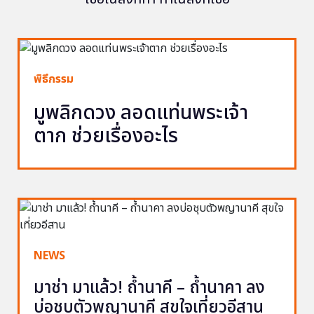
พิธีกรรม
มูพลิกดวง ลอดแท่นพระเจ้า
ตาก ช่วยเรื่องอะไร
NEWS
มาช่า มาแล้ว! ถ้ำนาคี – ถ้ำนาคา ลง
บ่อชุบตัวพญานาคี สุขใจเที่ยวอีสาน