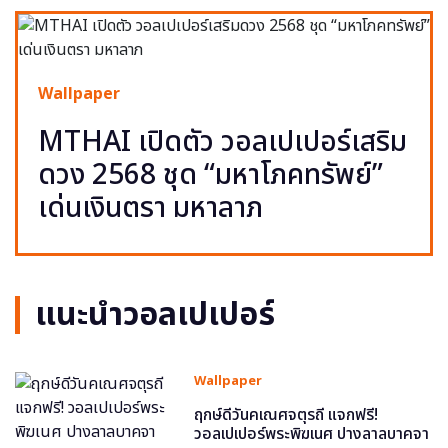
Wallpaper
MTHAI เปิดตัว วอลเปเปอร์เสริม
ดวง 2568 ชุด “มหาโภคทรัพย์”
เด่นเงินตรา มหาลาภ
แนะนำวอลเปเปอร์
Wallpaper
ฤกษ์ดีวันคเณศจตุรถี แจกฟรี!
วอลเปเปอร์พระพิฆเนศ ปางลาลบาคจา