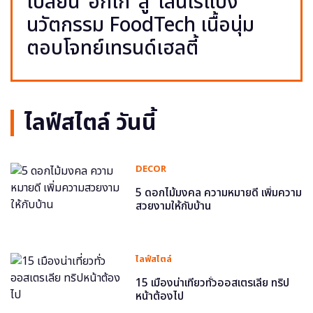
เปลี่ยน ‘อกไก่’ สู่ ‘เส้นไร้แป้ง’
นวัตกรรม FoodTech เนื้อนุ่ม
ตอบโจทย์เทรนด์เฮลตี้
ไลฟ์สไตล์ วันนี้
DECOR
5 ดอกไม้มงคล ความหมายดี เพิ่มความ
สวยงามให้กับบ้าน
ไลฟ์สไตล์
15 เมืองน่าเที่ยวทั่วออสเตรเลีย ทริป
หน้าต้องไป