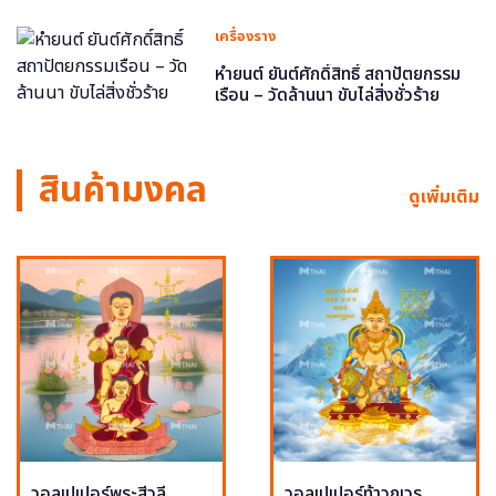
เครื่องราง
หำยนต์ ยันต์ศักดิ์สิทธิ์ สถาปัตยกรรม
เรือน – วัดล้านนา ขับไล่สิ่งชั่วร้าย
สินค้ามงคล
ดูเพิ่มเติม
วอลเปเปอร์พระสีวลี
วอลเปเปอร์ท้าวกุเวร