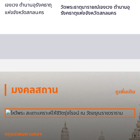
วัดพระธาตุนารายณ์เจงเวง ตำนานอุ
รังคธาตุแห่งจังหวัดสกลนคร
มงคลสถาน
ดูเพิ่มเติม
กรุงเทพมหานครฯ