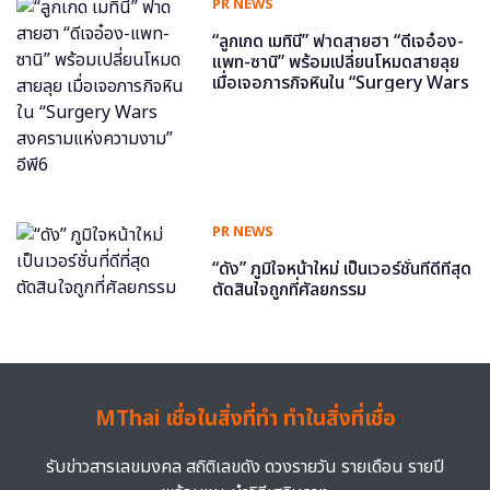
PR NEWS
“ลูกเกด เมทินี” ฟาดสายฮา “ดีเจอ๋อง-
แพท-ซานิ” พร้อมเปลี่ยนโหมดสายลุย
เมื่อเจอภารกิจหินใน “Surgery Wars
สงครามแห่งความงาม” อีพี6
PR NEWS
“ดัง” ภูมิใจหน้าใหม่ เป็นเวอร์ชั่นที่ดีที่สุด
ตัดสินใจถูกที่ศัลยกรรม
MThai เชื่อในสิ่งที่ทำ ทำในสิ่งที่เชื่อ
รับข่าวสารเลขมงคล สถิติเลขดัง ดวงรายวัน รายเดือน รายปี