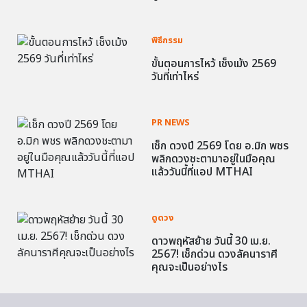
พิธีกรรม
ขั้นตอนการไหว้ เช็งเม้ง 2569
วันที่เท่าไหร่
PR NEWS
เช็ก ดวงปี 2569 โดย อ.มิก พชร
พลิกดวงชะตามาอยู่ในมือคุณ
แล้ววันนี้ที่แอป MTHAI
ดูดวง
ดาวพฤหัสย้าย วันนี้ 30 เม.ย.
2567! เช็กด่วน ดวงลัคนาราศี
คุณจะเป็นอย่างไร