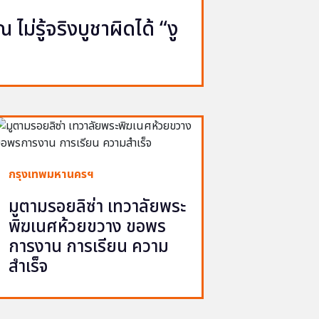
ไม่รู้จริงบูชาผิดได้ “งู
กรุงเทพมหานครฯ
มูตามรอยลิซ่า เทวาลัยพระ
พิฆเนศห้วยขวาง ขอพร
การงาน การเรียน ความ
สำเร็จ