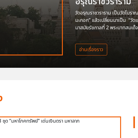
อรุณราชวราราม
วัดอรุณราชวราราม เป็นวัดโบราณสร
มะกอก” แล้วเปลี่ยนมาเป็น “วัด
มาสมัยรัชกาลที่ 2 พระบาทสมเด็จ
อ่านเรื่องราว
ง