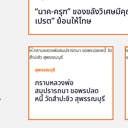
“นาค-ครุฑ” ของขลังวิเศษมีคุณ 
เปรต” ย้อนให้โทษ
สุพรรณบุรี
กราบหลวงพ่อ
สมปรารถนา ขอพรปลด
หนี้ วัดสำปะซิว สุพรรณบุรี
อ