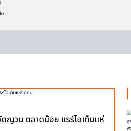
0
็น
ง วัดญวน ตลาดน้อย แรร์ไอเท็มแห่