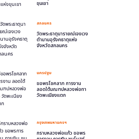
ขุนเขา
สกลนคร
วัดพระธาตุนารายณ์เจงเวง
ตำนานอุรังคธาตุแห่ง
จังหวัดสกลนคร
นครปฐม
ขอพรโชคลาภ การงาน
ลอดใต้มณฑปหลวงพ่อทา
วัดพะเนียงแตก
กรุงเทพมหานครฯ
กราบหลวงพ่อแก้ว ขอพร
การงาน การเงิน ชมโบสถ์