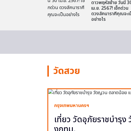
ดาวพฤหัสย้าย วันนี้ 3
เม.ย. 2567! เช็กด่วน
ดวงลัคนาราศีคุณจะเป
อย่างไร
วัดสวย
กรุงเทพมหานครฯ
เที่ยว วัดอุภัยราชบำรุ
งกทม.