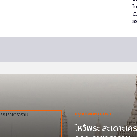
กรุงเทพมหานครฯ
ไหว้พระ สะเดาะเครา