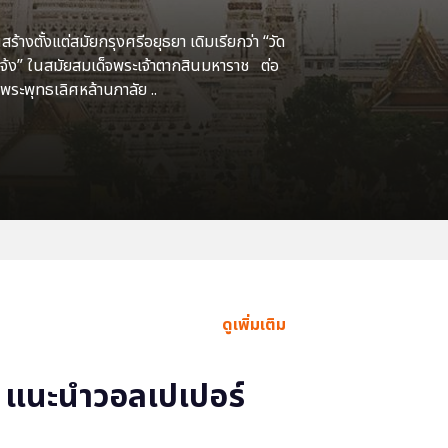
้างตั้งแต่สมัยกรุงศรีอยุธยา เดิมเรียกว่า “วัด
แจ้ง” ในสมัยสมเด็จพระเจ้าตากสินมหาราช ต่อ
พระพุทธเลิศหล้านภาลัย ..
ดูเพิ่มเติม
แนะนำวอลเปเปอร์