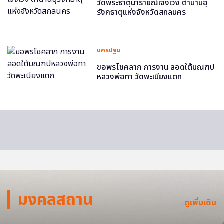
วัดพระธาตุนารายณ์เจงเวง ตำนานอุ
รังคธาตุแห่งจังหวัดสกลนคร
นครปฐม
ขอพรโชคลาภ การงาน ลอดใต้มณฑป
หลวงพ่อทา วัดพะเนียงแตก
มงคลสถาน
ดูเพิ่มเติม