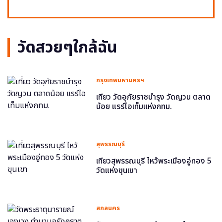
วัดสวยๆใกล้ฉัน
กรุงเทพมหานครฯ
เที่ยว วัดอุภัยราชบำรุง วัดญวน ตลาด
น้อย แรร์ไอเท็มแห่งกทม.
สุพรรณบุรี
เที่ยวสุพรรณบุรี ไหว้พระเมืองอู่ทอง 5
วัดแห่งขุนเขา
สกลนคร