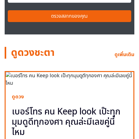
ตรวจสลากของคุณ
ดูดวงชะตา
ดูเพิ่มเติม
ดูดวง
เบอร์โทร คน Keep look เป๊ะทุก
มุมดูดีทุกองศา คุณล่ะมีเลขคู่นี้
ไหม