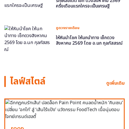
รักษ์เลขเด็ด เช็ก ดวงสิงหาคม 2569
ครึ่งเดือนแรกใครจะเป็นเศรษฐี
ดูดวงรายเดือน
ให้หินนำโชค ให้นกนำทาง เช็กดวง
สิงหาคม 2569 โดย อ.นก กุลภัสสรณ์
ไลฟ์สไตล์
ดูเพิ่มเติม