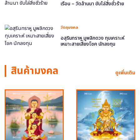
เรือน – วัดล้านนา ขับไล่สิ่งชั่วร้าย
วัตถุมงคล
อสุรินทราหู มูพลิกดวง ทุบเคราะห์
เหมาะสายเสี่ยงโชค นักลงทุน
สินค้ามงคล
ดูเพิ่มเติม