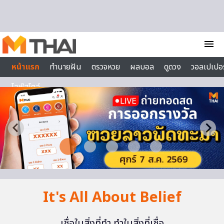
Skip to content
menu
หน้าแรก
ทำนายฝัน
ตรวจหวย
ผลบอล
ดูดวง
วอลเปเปอร
ไลฟ์สไตล์
It's All About Belief
เชื่อในสิ่งที่ทำ ทำในสิ่งที่เชื่อ