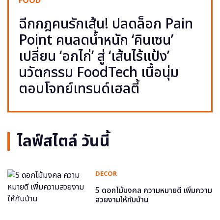
FOOD
ฉีกกฎคนรักเส้น! ปลดล็อก Pain
Point คนลดน้ำหนัก ‘คินเซน’
เปลี่ยน ‘อกไก่’ สู่ ‘เส้นไร้แป้ง’
นวัตกรรม FoodTech เนื้อนุ่ม
ตอบโจทย์เทรนด์เฮลตี้
ไลฟ์สไตล์ วันนี้
DECOR
5 ดอกไม้มงคล ความหมายดี เพิ่มความ
สวยงามให้กับบ้าน