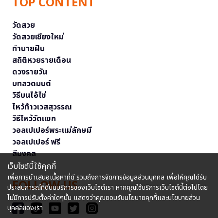
TOP CONTENT
วัดสวย
วัดสวยเชียงใหม่
ทำนายฝัน
สถิติหวยรายเดือน
ดวงรายวัน
บทสวดมนต์
วิธีบนไอ้ไข่
ไหว้ท้าวเวสสุวรรณ
วิธีไหว้วัดแขก
วอลเปเปอร์พระแม่ลักษมี
วอลเปเปอร์ ฟรี
สีมงคล
เว็บไซต์นี้ใช้คุกกี้
เพื่อการนำเสนอเนื้อหาที่ดี รวมถึงการจัดการข้อมูลส่วนบุคคล เพื่อให้คุณได้รับ
FOLLOW US
ประสบการณ์ที่ดีบนบริการของเว็บไซต์เรา หากคุณใช้บริการเว็บไซต์นี้ต่อไปโดย
ไม่มีการปรับตั้งค่าใดๆนั้น แสดงว่าคุณยอมรับนโยบายคุกกี้และนโยบายส่วน
บุคคลของเรา