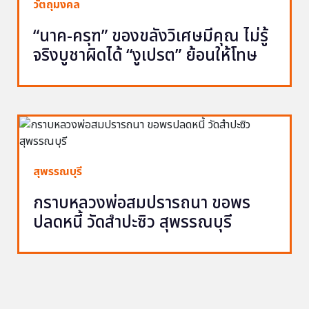
วัตถุมงคล
“นาค-ครุฑ” ของขลังวิเศษมีคุณ ไม่รู้
จริงบูชาผิดได้ “งูเปรต” ย้อนให้โทษ
สุพรรณบุรี
กราบหลวงพ่อสมปรารถนา ขอพร
ปลดหนี้ วัดสำปะซิว สุพรรณบุรี