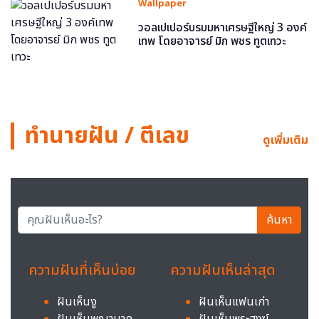
Wallpaper
วอลเปเปอร์บรมมหาเศรษฐีใหญ่ 3 องค์
เทพ โดยอาจารย์ มิก พชร ทูตเทวะ
ทำนายฝัน / ตีเลข
ดูเพิ่มเติม
ค้นหา
ความฝันที่เห็นบ่อย
ความฝันเห็นล่าสุด
ฝันเห็นงู
ฝันเห็นแฟนเก่า
ฝันเห็นพญานาค
ฝันเห็นพระสงฆ์