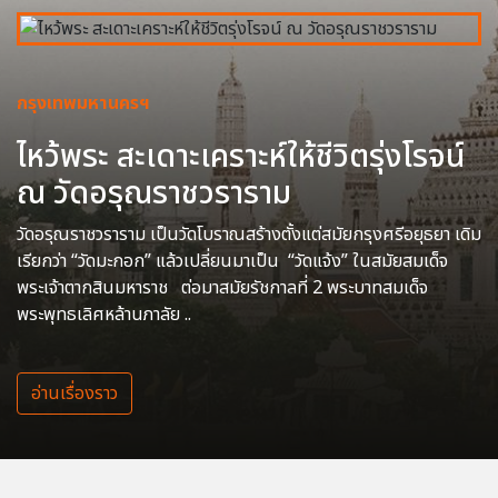
กรุงเทพมหานครฯ
ไหว้พระ สะเดาะเคราะห์ให้ชีวิตรุ่งโรจน์
ณ วัดอรุณราชวราราม
วัดอรุณราชวราราม เป็นวัดโบราณสร้างตั้งแต่สมัยกรุงศรีอยุธยา เดิม
เรียกว่า “วัดมะกอก” แล้วเปลี่ยนมาเป็น “วัดแจ้ง” ในสมัยสมเด็จ
พระเจ้าตากสินมหาราช ต่อมาสมัยรัชกาลที่ 2 พระบาทสมเด็จ
พระพุทธเลิศหล้านภาลัย ..
อ่านเรื่องราว