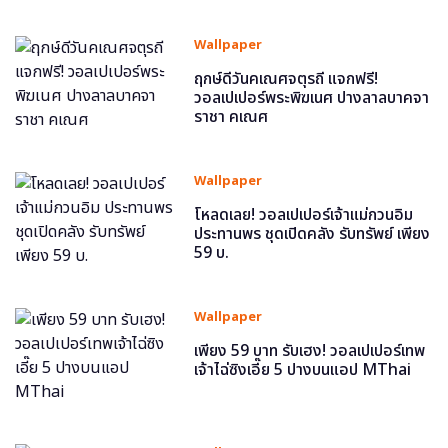
Wallpaper
ฤกษ์ดีวันคเณศจตุรถี แจกฟรี!
วอลเปเปอร์พระพิฆเนศ ปางลาลบาคจา
ราชา คเณศ
Wallpaper
โหลดเลย! วอลเปเปอร์เจ้าแม่กวนอิม
ประทานพร ชุดเปิดคลัง รับทรัพย์ เพียง
59 บ.
Wallpaper
เพียง 59 บาท รับเฮง! วอลเปเปอร์เทพ
เจ้าไฉ่ซิงเอี๊ย 5 ปางบนแอป MThai