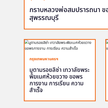
กราบหลวงพ่อสมปรารถนา ขอพ
สุพรรณบุรี
กรุงเทพมหานครฯ
มูตามรอยลิซ่า เทวาลัยพระ
พิฆเนศห้วยขวาง ขอพร
การงาน การเรียน ความ
สำเร็จ