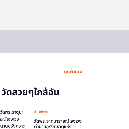
ดูเพิ่มเติม
วัดสวยๆใกล้ฉัน
สกลนคร
วัดพระธาตุนารายณ์เจงเวง
ตำนานอุรังคธาตุแห่ง