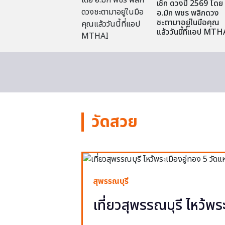
เช็ก ดวงปี 2569 โดย
อ.มิก พชร พลิกดวง
ชะตามาอยู่ในมือคุณ
แล้ววันนี้ที่แอป MTH
วัดสวย
สุพรรณบุรี
เที่ยวสุพรรณบุรี ไหว้พร