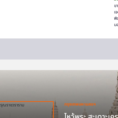
กรุงเทพมหานครฯ
ไหว้พระ สะเดาะเครา