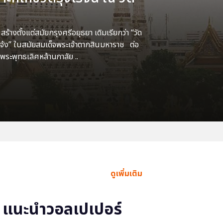
้างตั้งแต่สมัยกรุงศรีอยุธยา เดิมเรียกว่า “วัด
แจ้ง” ในสมัยสมเด็จพระเจ้าตากสินมหาราช ต่อ
พระพุทธเลิศหล้านภาลัย ..
ดูเพิ่มเติม
แนะนำวอลเปเปอร์