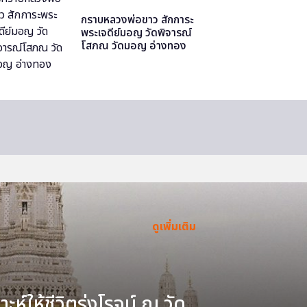
กราบหลวงพ่อขาว สักการะ
พระเจดีย์มอญ วัดพิจารณ์
โสภณ วัดมอญ อ่างทอง
ดูเพิ่มเติม
ะห์ให้ชีวิตรุ่งโรจน์ ณ วัด