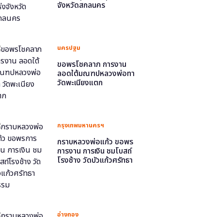
จังหวัดสกลนคร
นครปฐม
ขอพรโชคลาภ การงาน
ลอดใต้มณฑปหลวงพ่อทา
วัดพะเนียงแตก
กรุงเทพมหานครฯ
กราบหลวงพ่อแก้ว ขอพร
การงาน การเงิน ชมโบสถ์
โรงช้าง วัดบัวแก้วศรัทธา
ธรรม
อ่างทอง