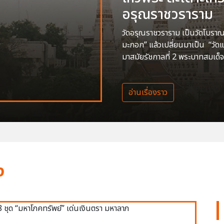
อรุณราชวราราม
วัดอรุณราชวราราม เป็นวัดโบราณสร
มะกอก” แล้วเปลี่ยนมาเป็น “วัด
มาสมัยรัชกาลที่ 2 พระบาทสมเด็จ
อ่านเรื่องราว
ง