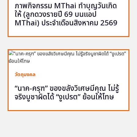
ภาพกิจกรรม MThai ทำบุญวันเกิด
ให้ (ลูกดวงรายปี 69 บนแอป
MThai) ประจำเดือนสิงหาคม 2569
วัตถุมงคล
“นาค-ครุฑ” ของขลังวิเศษมีคุณ ไม่รู้
จริงบูชาผิดได้ “งูเปรต” ย้อนให้โทษ