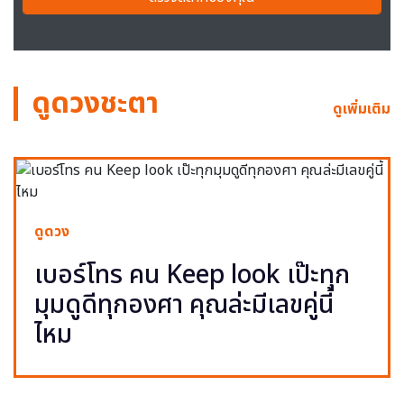
ดูดวงชะตา
ดูเพิ่มเติม
ดูดวง
เบอร์โทร คน Keep look เป๊ะทุก
มุมดูดีทุกองศา คุณล่ะมีเลขคู่นี้
ไหม