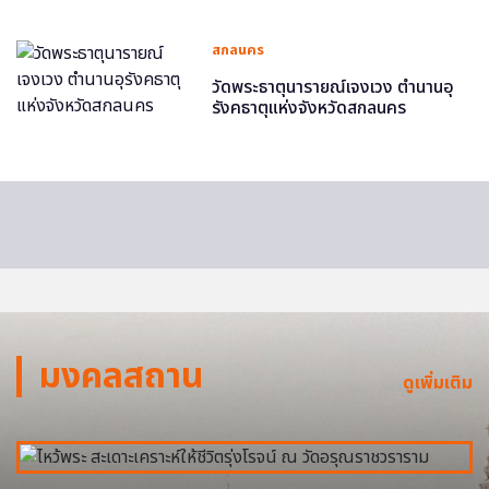
สกลนคร
วัดพระธาตุนารายณ์เจงเวง ตำนานอุ
รังคธาตุแห่งจังหวัดสกลนคร
มงคลสถาน
ดูเพิ่มเติม