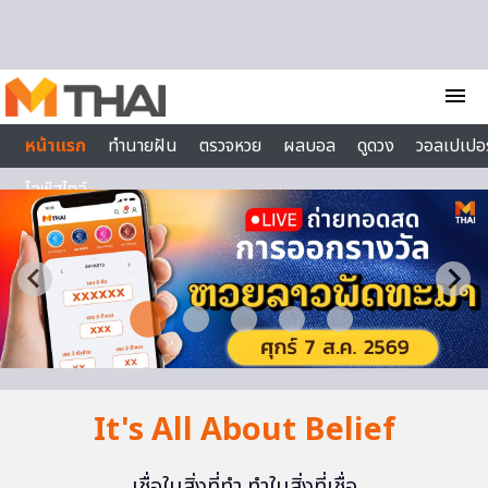
Skip to content
menu
หน้าแรก
ทำนายฝัน
ตรวจหวย
ผลบอล
ดูดวง
วอลเปเปอร
ไลฟ์สไตล์
It's All About Belief
เชื่อในสิ่งที่ทำ ทำในสิ่งที่เชื่อ