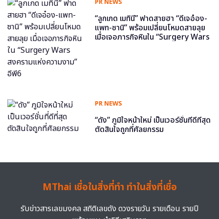
PR NEWS
“ลูกเกด เมทินี” ฟาดสายฮา “ดีเจอ๋อง-
แพท-ซานิ” พร้อมเปลี่ยนโหมดสายลุย
เมื่อเจอภารกิจหินใน “Surgery Wars
สงครามแห่งความงาม” อีพี6
PR NEWS
“ดัง” ภูมิใจหน้าใหม่ เป็นเวอร์ชั่นที่ดีที่สุด
ตัดสินใจถูกที่ศัลยกรรม
MThai เชื่อในสิ่งที่ทำ ทำในสิ่งที่เชื่อ
รับข่าวสารเลขมงคล สถิติเลขดัง ดวงรายวัน รายเดือน รายปี