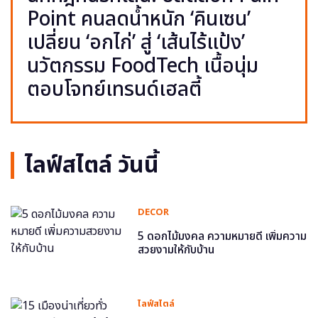
Point คนลดน้ำหนัก ‘คินเซน’
เปลี่ยน ‘อกไก่’ สู่ ‘เส้นไร้แป้ง’
นวัตกรรม FoodTech เนื้อนุ่ม
ตอบโจทย์เทรนด์เฮลตี้
ไลฟ์สไตล์ วันนี้
DECOR
5 ดอกไม้มงคล ความหมายดี เพิ่มความ
สวยงามให้กับบ้าน
ไลฟ์สไตล์