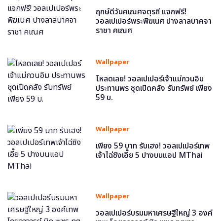
ฤกษ์ดีวันคเณศจตุรถี แจกฟรี!
วอลเปเปอร์พระพิฆเนศ ปางลาลบาคจา
ราชา คเณศ
Wallpaper
โหลดเลย! วอลเปเปอร์เจ้าแม่กวนอิม
ประทานพร ชุดเปิดคลัง รับทรัพย์ เพียง
59 บ.
Wallpaper
เพียง 59 บาท รับเฮง! วอลเปเปอร์เทพ
เจ้าไฉ่ซิงเอี๊ย 5 ปางบนแอป MThai
Wallpaper
วอลเปเปอร์บรมมหาเศรษฐีใหญ่ 3 องค์