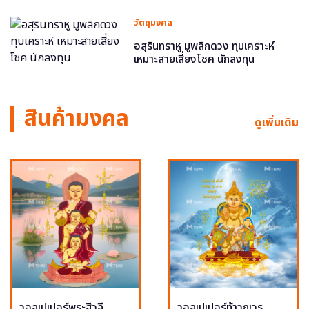
วัตถุมงคล
อสุรินทราหู มูพลิกดวง ทุบเคราะห์
เหมาะสายเสี่ยงโชค นักลงทุน
สินค้ามงคล
ดูเพิ่มเติม
วอลเปเปอร์พระสีวลี
วอลเปเปอร์ท้าวกุเวร