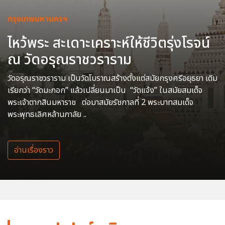
กรุงเทพมหานครฯ
ไหว้พระ สะเดาะเคราะห์ให้ชีวิตรุ่งโรจน์
ณ วัดอรุณราชวราราม
วัดอรุณราชวราราม เป็นวัดโบราณสร้างตั้งแต่สมัยกรุงศรีอยุธยา เดิม
เรียกว่า “วัดมะกอก” แล้วเปลี่ยนมาเป็น “วัดแจ้ง” ในสมัยสมเด็จ
พระเจ้าตากสินมหาราช ต่อมาสมัยรัชกาลที่ 2 พระบาทสมเด็จ
พระพุทธเลิศหล้านภาลัย ..
อ่านเรื่องราว