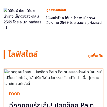
ดูดวงรายเดือน
ให้หินนำโชค ให้นกนำทาง เช็กดวง
สิงหาคม 2569 โดย อ.นก กุลภัสสรณ์
ไลฟ์สไตล์
ดูเพิ่มเติม
FOOD
ฉีกกฎคนรักเส้น! ปลดล็อก Pain