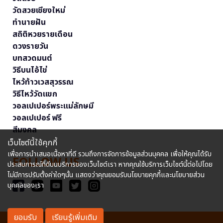
วัดสวยเชียงใหม่
ทำนายฝัน
สถิติหวยรายเดือน
ดวงรายวัน
บทสวดมนต์
วิธีบนไอ้ไข่
ไหว้ท้าวเวสสุวรรณ
วิธีไหว้วัดแขก
วอลเปเปอร์พระแม่ลักษมี
วอลเปเปอร์ ฟรี
สีมงคล
เว็บไซต์นี้ใช้คุกกี้
เพื่อการนำเสนอเนื้อหาที่ดี รวมถึงการจัดการข้อมูลส่วนบุคคล เพื่อให้คุณได้รับ
FOLLOW US
ประสบการณ์ที่ดีบนบริการของเว็บไซต์เรา หากคุณใช้บริการเว็บไซต์นี้ต่อไปโดย
ไม่มีการปรับตั้งค่าใดๆนั้น แสดงว่าคุณยอมรับนโยบายคุกกี้และนโยบายส่วน
บุคคลของเรา
ยอมรับ
เรียนรู้เพิ่มเติม