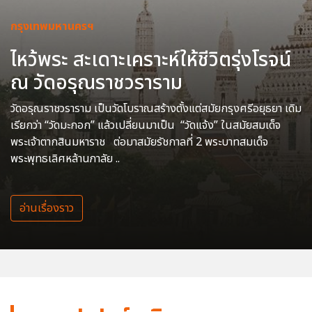
กรุงเทพมหานครฯ
ไหว้พระ สะเดาะเคราะห์ให้ชีวิตรุ่งโรจน์
ณ วัดอรุณราชวราราม
วัดอรุณราชวราราม เป็นวัดโบราณสร้างตั้งแต่สมัยกรุงศรีอยุธยา เดิม
เรียกว่า “วัดมะกอก” แล้วเปลี่ยนมาเป็น “วัดแจ้ง” ในสมัยสมเด็จ
พระเจ้าตากสินมหาราช ต่อมาสมัยรัชกาลที่ 2 พระบาทสมเด็จ
พระพุทธเลิศหล้านภาลัย ..
อ่านเรื่องราว