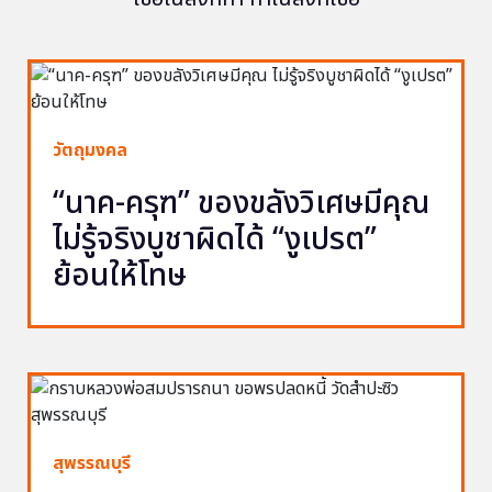
วัตถุมงคล
“นาค-ครุฑ” ของขลังวิเศษมีคุณ
ไม่รู้จริงบูชาผิดได้ “งูเปรต”
ย้อนให้โทษ
สุพรรณบุรี