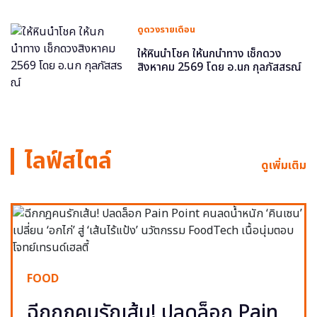
ดูดวงรายเดือน
ให้หินนำโชค ให้นกนำทาง เช็กดวง
สิงหาคม 2569 โดย อ.นก กุลภัสสรณ์
ไลฟ์สไตล์
ดูเพิ่มเติม
FOOD
ฉีกกฎคนรักเส้น! ปลดล็อก Pain