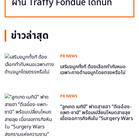
ผ่าน Traffy Fondue ได้ทันที
ข่าวล่าสุด
PR NEWS
เสริมจมูกทั้งที ต้องเลือกทำกับหมอ
เฉพาะทางด้านจมูกโดยตรงหรือไม่
PR NEWS
“ลูกเกด เมทินี” ฟาดสายฮา “ดีเจอ๋อง-
แพท-ซานิ” พร้อมเปลี่ยนโหมดสายลุย
เมื่อเจอภารกิจหินใน “Surgery Wars
สงครามแห่งความงาม” อีพี6