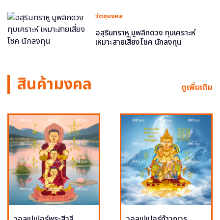
วัตถุมงคล
อสุรินทราหู มูพลิกดวง ทุบเคราะห์
เหมาะสายเสี่ยงโชค นักลงทุน
สินค้ามงคล
ดูเพิ่มเติม
วอลเปเปอร์พระสีวลี
วอลเปเปอร์ท้าวกุเวร