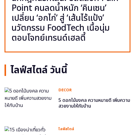
Point คนลดน้ำหนัก ‘คินเซน’
เปลี่ยน ‘อกไก่’ สู่ ‘เส้นไร้แป้ง’
นวัตกรรม FoodTech เนื้อนุ่ม
ตอบโจทย์เทรนด์เฮลตี้
ไลฟ์สไตล์ วันนี้
DECOR
5 ดอกไม้มงคล ความหมายดี เพิ่มความ
สวยงามให้กับบ้าน
ไลฟ์สไตล์