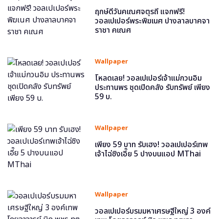
ฤกษ์ดีวันคเณศจตุรถี แจกฟรี!
วอลเปเปอร์พระพิฆเนศ ปางลาลบาคจา
ราชา คเณศ
Wallpaper
โหลดเลย! วอลเปเปอร์เจ้าแม่กวนอิม
ประทานพร ชุดเปิดคลัง รับทรัพย์ เพียง
59 บ.
Wallpaper
เพียง 59 บาท รับเฮง! วอลเปเปอร์เทพ
เจ้าไฉ่ซิงเอี๊ย 5 ปางบนแอป MThai
Wallpaper
วอลเปเปอร์บรมมหาเศรษฐีใหญ่ 3 องค์