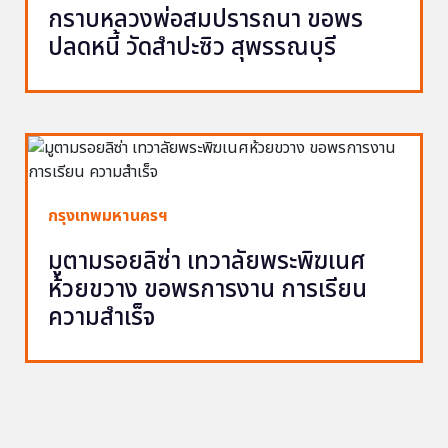
กราบหลวงพ่อสมปรารถนา ขอพร
ปลดหนี้ วัดสำปะซิว สุพรรณบุรี
กรุงเทพมหานครฯ
มูตามรอยลิซ่า เทวาลัยพระพิฆเนศ
ห้วยขวาง ขอพรการงาน การเรียน
ความสำเร็จ