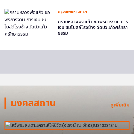
กรุงเทพมหานครฯ
กราบหลวงพ่อแก้ว ขอพรการงาน การ
เงิน ชมโบสถ์โรงช้าง วัดบัวแก้วศรัทธา
ธรรม
มงคลสถาน
ดูเพิ่มเติม