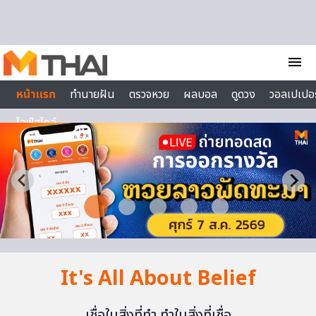
Skip to content
menu
หน้าแรก
ทำนายฝัน
ตรวจหวย
ผลบอล
ดูดวง
วอลเปเปอร
ไลฟ์สไตล์
It's All About Belief
เชื่อในสิ่งที่ทำ ทำในสิ่งที่เชื่อ