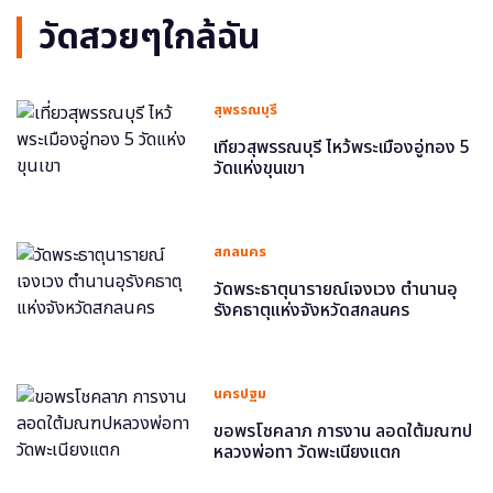
วัดสวยๆใกล้ฉัน
สุพรรณบุรี
เที่ยวสุพรรณบุรี ไหว้พระเมืองอู่ทอง 5
วัดแห่งขุนเขา
สกลนคร
วัดพระธาตุนารายณ์เจงเวง ตำนานอุ
รังคธาตุแห่งจังหวัดสกลนคร
นครปฐม
ขอพรโชคลาภ การงาน ลอดใต้มณฑป
หลวงพ่อทา วัดพะเนียงแตก