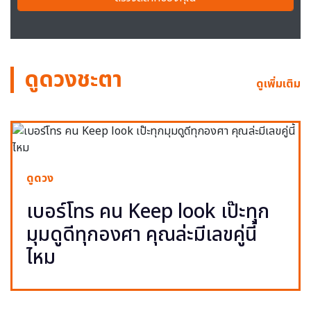
ดูดวงชะตา
ดูเพิ่มเติม
ดูดวง
เบอร์โทร คน Keep look เป๊ะทุก
มุมดูดีทุกองศา คุณล่ะมีเลขคู่นี้
ไหม