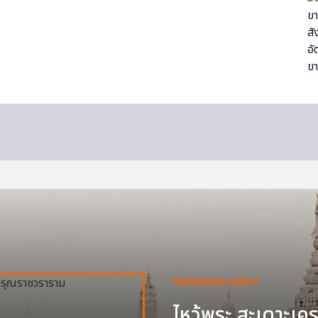
กรุงเทพมหานครฯ
ไหว้พระ สะเดาะเครา