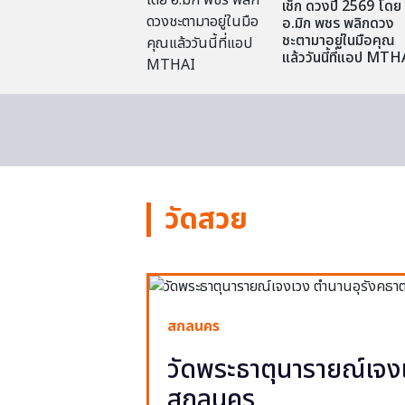
เช็ก ดวงปี 2569 โดย
อ.มิก พชร พลิกดวง
ชะตามาอยู่ในมือคุณ
แล้ววันนี้ที่แอป MTH
วัดสวย
สกลนคร
วัดพระธาตุนารายณ์เจงเ
สกลนคร