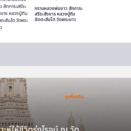
กราบหลวงพ่อขาว สักการะ
สรีระสังขาร หลวงปู่ทิม
อัตตะสันโต วัดพระขาว
ดูเพิ่มเติม
ะห์ให้ชีวิตรุ่งโรจน์ ณ วัด