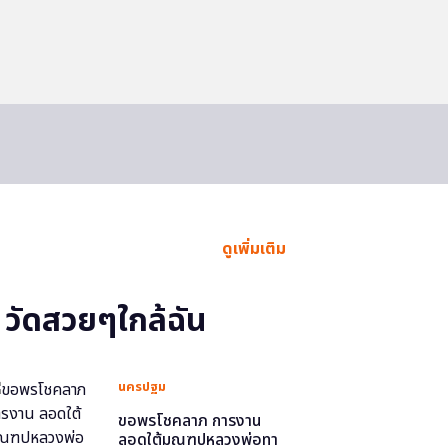
ดูเพิ่มเติม
วัดสวยๆใกล้ฉัน
นครปฐม
ขอพรโชคลาภ การงาน
ลอดใต้มณฑปหลวงพ่อทา