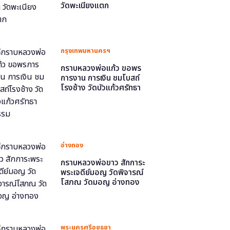
วัดพะเนียงแตก
กรุงเทพมหานครฯ
กราบหลวงพ่อแก้ว ขอพร
การงาน การเงิน ชมโบสถ์
โรงช้าง วัดบัวแก้วศรัทธา
ธรรม
อ่างทอง
กราบหลวงพ่อขาว สักการะ
พระเจดีย์มอญ วัดพิจารณ์
โสภณ วัดมอญ อ่างทอง
พระนครศรีอยุธยา