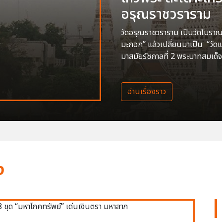
อรุณราชวราราม
วัดอรุณราชวราราม เป็นวัดโบราณสร
มะกอก” แล้วเปลี่ยนมาเป็น “วัด
มาสมัยรัชกาลที่ 2 พระบาทสมเด็จ
อ่านเรื่องราว
ง