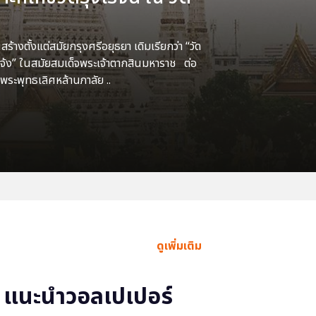
้างตั้งแต่สมัยกรุงศรีอยุธยา เดิมเรียกว่า “วัด
แจ้ง” ในสมัยสมเด็จพระเจ้าตากสินมหาราช ต่อ
พระพุทธเลิศหล้านภาลัย ..
ดูเพิ่มเติม
แนะนำวอลเปเปอร์