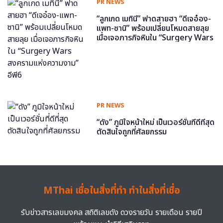
PR NEWS
“ลูกเกด เมทินี” ฟาดสายฮา “ดีเจอ๋อง-
แพท-ซานิ” พร้อมเปลี่ยนโหมดสายลุย
เมื่อเจอภารกิจหินใน “Surgery Wars
สงครามแห่งความงาม” อีพี6
PR NEWS
“ดัง” ภูมิใจหน้าใหม่ เป็นเวอร์ชั่นที่ดีที่สุด
ตัดสินใจถูกที่ศัลยกรรม
MThai เชื่อในสิ่งที่ทำ ทำในสิ่งที่เชื่อ
รับข่าวสารเลขมงคล สถิติเลขดัง ดวงรายวัน รายเดือน รายปี