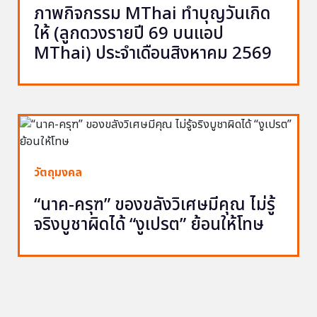
ภาพกิจกรรม MThai ทำบุญวันเกิด
ให้ (ลูกดวงรายปี 69 บนแอป
MThai) ประจำเดือนสิงหาคม 2569
วัตถุมงคล
“นาค-ครุฑ” ของขลังวิเศษมีคุณ ไม่รู้
จริงบูชาผิดได้ “งูเปรต” ย้อนให้โทษ