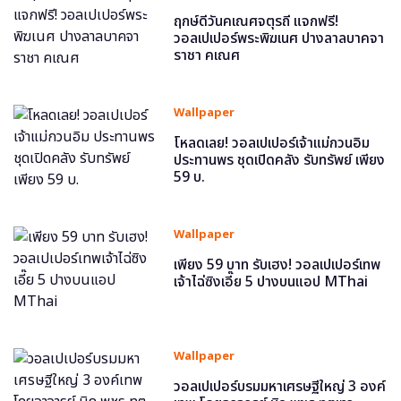
ฤกษ์ดีวันคเณศจตุรถี แจกฟรี!
วอลเปเปอร์พระพิฆเนศ ปางลาลบาคจา
ราชา คเณศ
Wallpaper
โหลดเลย! วอลเปเปอร์เจ้าแม่กวนอิม
ประทานพร ชุดเปิดคลัง รับทรัพย์ เพียง
59 บ.
Wallpaper
เพียง 59 บาท รับเฮง! วอลเปเปอร์เทพ
เจ้าไฉ่ซิงเอี๊ย 5 ปางบนแอป MThai
Wallpaper
วอลเปเปอร์บรมมหาเศรษฐีใหญ่ 3 องค์