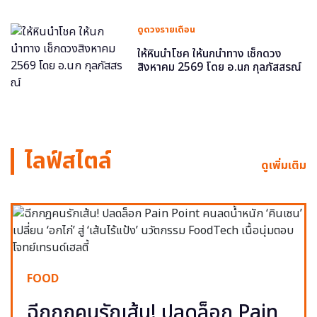
ดูดวงรายเดือน
ให้หินนำโชค ให้นกนำทาง เช็กดวง
สิงหาคม 2569 โดย อ.นก กุลภัสสรณ์
ไลฟ์สไตล์
ดูเพิ่มเติม
FOOD
ฉีกกฎคนรักเส้น! ปลดล็อก Pain