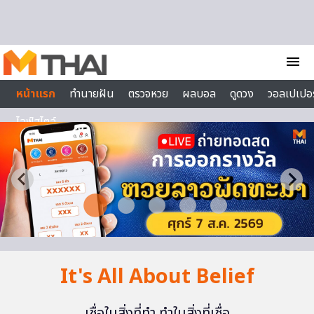
Skip to content
menu
หน้าแรก
ทำนายฝัน
ตรวจหวย
ผลบอล
ดูดวง
วอลเปเปอร
ไลฟ์สไตล์
It's All About Belief
เชื่อในสิ่งที่ทำ ทำในสิ่งที่เชื่อ