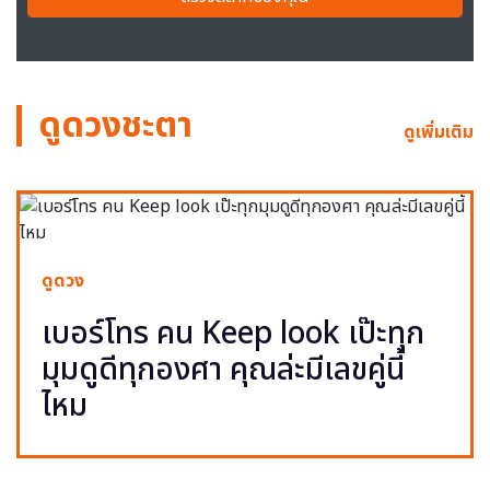
ดูดวงชะตา
ดูเพิ่มเติม
ดูดวง
เบอร์โทร คน Keep look เป๊ะทุก
มุมดูดีทุกองศา คุณล่ะมีเลขคู่นี้
ไหม