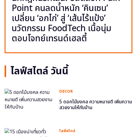
Point คนลดน้ำหนัก ‘คินเซน’
เปลี่ยน ‘อกไก่’ สู่ ‘เส้นไร้แป้ง’
นวัตกรรม FoodTech เนื้อนุ่ม
ตอบโจทย์เทรนด์เฮลตี้
ไลฟ์สไตล์ วันนี้
DECOR
5 ดอกไม้มงคล ความหมายดี เพิ่มความ
สวยงามให้กับบ้าน
ไลฟ์สไตล์