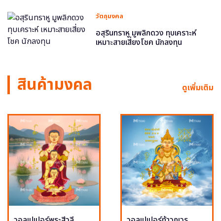
วัตถุมงคล
อสุรินทราหู มูพลิกดวง ทุบเคราะห์
เหมาะสายเสี่ยงโชค นักลงทุน
สินค้ามงคล
ดูเพิ่มเติม
วอลเปเปอร์พระสีวลี
วอลเปเปอร์ท้าวกุเวร