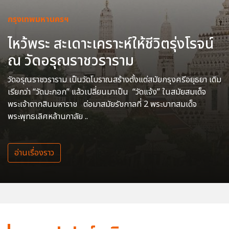
กรุงเทพมหานครฯ
ไหว้พระ สะเดาะเคราะห์ให้ชีวิตรุ่งโรจน์
ณ วัดอรุณราชวราราม
วัดอรุณราชวราราม เป็นวัดโบราณสร้างตั้งแต่สมัยกรุงศรีอยุธยา เดิม
เรียกว่า “วัดมะกอก” แล้วเปลี่ยนมาเป็น “วัดแจ้ง” ในสมัยสมเด็จ
พระเจ้าตากสินมหาราช ต่อมาสมัยรัชกาลที่ 2 พระบาทสมเด็จ
พระพุทธเลิศหล้านภาลัย ..
อ่านเรื่องราว