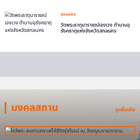
สกลนคร
วัดพระธาตุนารายณ์เจงเวง ตำนานอุ
รังคธาตุแห่งจังหวัดสกลนคร
มงคลสถาน
ดูเพิ่มเติม