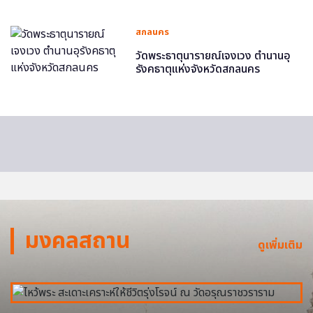
สกลนคร
วัดพระธาตุนารายณ์เจงเวง ตำนานอุ
รังคธาตุแห่งจังหวัดสกลนคร
มงคลสถาน
ดูเพิ่มเติม