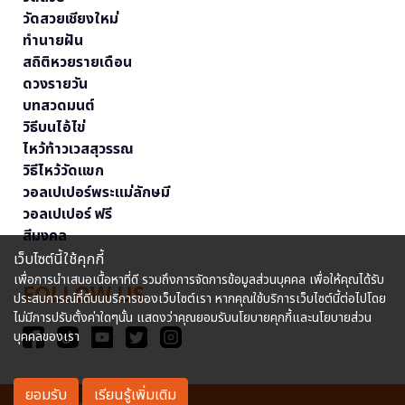
วัดสวยเชียงใหม่
ทำนายฝัน
สถิติหวยรายเดือน
ดวงรายวัน
บทสวดมนต์
วิธีบนไอ้ไข่
ไหว้ท้าวเวสสุวรรณ
วิธีไหว้วัดแขก
วอลเปเปอร์พระแม่ลักษมี
วอลเปเปอร์ ฟรี
สีมงคล
เว็บไซต์นี้ใช้คุกกี้
เพื่อการนำเสนอเนื้อหาที่ดี รวมถึงการจัดการข้อมูลส่วนบุคคล เพื่อให้คุณได้รับ
FOLLOW US
ประสบการณ์ที่ดีบนบริการของเว็บไซต์เรา หากคุณใช้บริการเว็บไซต์นี้ต่อไปโดย
ไม่มีการปรับตั้งค่าใดๆนั้น แสดงว่าคุณยอมรับนโยบายคุกกี้และนโยบายส่วน
บุคคลของเรา
ยอมรับ
เรียนรู้เพิ่มเติม