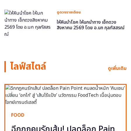
ดูดวงรายเดือน
ให้หินนำโชค ให้นกนำทาง เช็กดวง
สิงหาคม 2569 โดย อ.นก กุลภัสสรณ์
ไลฟ์สไตล์
ดูเพิ่มเติม
FOOD
ฉีกกฎคนรักเส้น! ปลดล็อก Pain