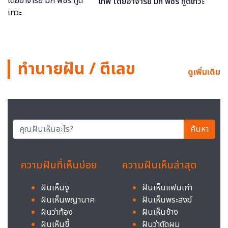
เทพ โดยอาจารย์ มิก พชร ทูตเทวะ
ทำนายฝัน / ตีเลข
ดูเพิ่มเติม
ค้นหา
ความฝันที่เห็นบ่อย
ความฝันเห็นล่าสุด
ฝันเห็นงู
ฝันเห็นแฟนเก่า
ฝันเห็นพญานาค
ฝันเห็นพระสงฆ์
ฝันว่าท้อง
ฝันเห็นช้าง
ฝันเห็นขี้
ฝันว่าตัดผม