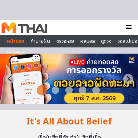
Skip to content
menu
หน้าแรก
ทำนายฝัน
ตรวจหวย
ผลบอล
ดูดวง
วอลเปเปอร
ไลฟ์สไตล์
It's All About Belief
เชื่อในสิ่งที่ทำ ทำในสิ่งที่เชื่อ