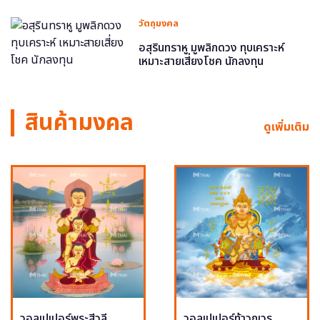
วัตถุมงคล
อสุรินทราหู มูพลิกดวง ทุบเคราะห์
เหมาะสายเสี่ยงโชค นักลงทุน
สินค้ามงคล
ดูเพิ่มเติม
วอลเปเปอร์พระสีวลี
วอลเปเปอร์ท้าวกุเวร