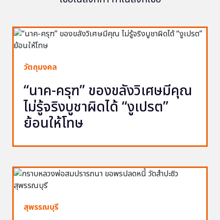
วัตถุมงคล
“นาค-ครุฑ” ของขลังวิเศษมีคุณ
ไม่รู้จริงบูชาผิดได้ “งูเปรต”
ย้อนให้โทษ
สุพรรณบุรี