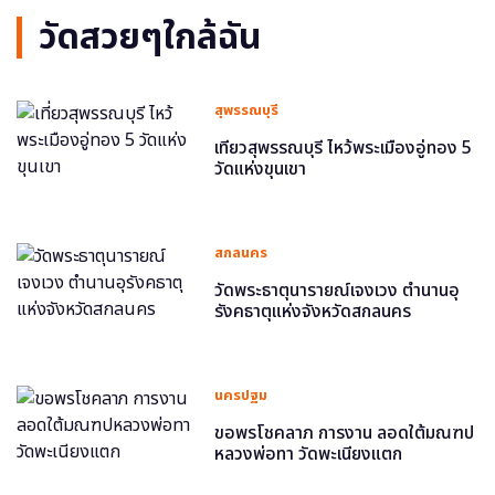
วัดสวยๆใกล้ฉัน
สุพรรณบุรี
เที่ยวสุพรรณบุรี ไหว้พระเมืองอู่ทอง 5
วัดแห่งขุนเขา
สกลนคร
วัดพระธาตุนารายณ์เจงเวง ตำนานอุ
รังคธาตุแห่งจังหวัดสกลนคร
นครปฐม
ขอพรโชคลาภ การงาน ลอดใต้มณฑป
หลวงพ่อทา วัดพะเนียงแตก