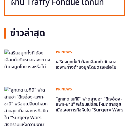
ผ่าน Traffy Fondue ได้ทันที
ข่าวล่าสุด
PR NEWS
เสริมจมูกทั้งที ต้องเลือกทำกับหมอ
เฉพาะทางด้านจมูกโดยตรงหรือไม่
PR NEWS
“ลูกเกด เมทินี” ฟาดสายฮา “ดีเจอ๋อง-
แพท-ซานิ” พร้อมเปลี่ยนโหมดสายลุย
เมื่อเจอภารกิจหินใน “Surgery Wars
สงครามแห่งความงาม” อีพี6