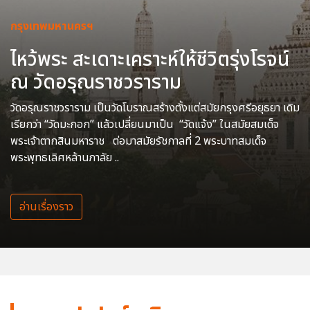
กรุงเทพมหานครฯ
ไหว้พระ สะเดาะเคราะห์ให้ชีวิตรุ่งโรจน์
ณ วัดอรุณราชวราราม
วัดอรุณราชวราราม เป็นวัดโบราณสร้างตั้งแต่สมัยกรุงศรีอยุธยา เดิม
เรียกว่า “วัดมะกอก” แล้วเปลี่ยนมาเป็น “วัดแจ้ง” ในสมัยสมเด็จ
พระเจ้าตากสินมหาราช ต่อมาสมัยรัชกาลที่ 2 พระบาทสมเด็จ
พระพุทธเลิศหล้านภาลัย ..
อ่านเรื่องราว