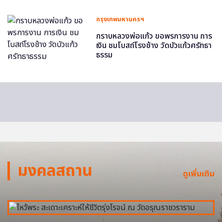
กรุงเทพมหานครฯ
กราบหลวงพ่อแก้ว ขอพรการงาน การ
เงิน ชมโบสถ์โรงช้าง วัดบัวแก้วศรัทธา
ธรรม
มงคลสถาน
ดูเพิ่มเติม