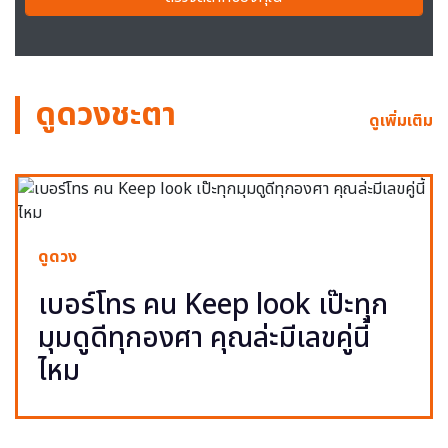
ดูดวงชะตา
ดูเพิ่มเติม
ดูดวง
เบอร์โทร คน Keep look เป๊ะทุก
มุมดูดีทุกองศา คุณล่ะมีเลขคู่นี้
ไหม