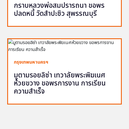
กราบหลวงพ่อสมปรารถนา ขอพร
ปลดหนี้ วัดสำปะซิว สุพรรณบุรี
กรุงเทพมหานครฯ
มูตามรอยลิซ่า เทวาลัยพระพิฆเนศ
ห้วยขวาง ขอพรการงาน การเรียน
ความสำเร็จ