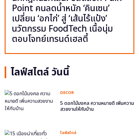
Point คนลดน้ำหนัก ‘คินเซน’
เปลี่ยน ‘อกไก่’ สู่ ‘เส้นไร้แป้ง’
นวัตกรรม FoodTech เนื้อนุ่ม
ตอบโจทย์เทรนด์เฮลตี้
ไลฟ์สไตล์ วันนี้
DECOR
5 ดอกไม้มงคล ความหมายดี เพิ่มความ
สวยงามให้กับบ้าน
ไลฟ์สไตล์