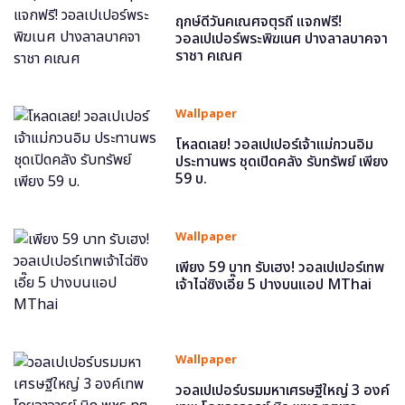
ฤกษ์ดีวันคเณศจตุรถี แจกฟรี!
วอลเปเปอร์พระพิฆเนศ ปางลาลบาคจา
ราชา คเณศ
Wallpaper
โหลดเลย! วอลเปเปอร์เจ้าแม่กวนอิม
ประทานพร ชุดเปิดคลัง รับทรัพย์ เพียง
59 บ.
Wallpaper
เพียง 59 บาท รับเฮง! วอลเปเปอร์เทพ
เจ้าไฉ่ซิงเอี๊ย 5 ปางบนแอป MThai
Wallpaper
วอลเปเปอร์บรมมหาเศรษฐีใหญ่ 3 องค์