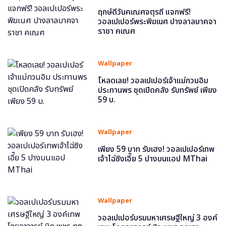
ฤกษ์ดีวันคเณศจตุรถี แจกฟรี!
วอลเปเปอร์พระพิฆเนศ ปางลาลบาคจา
ราชา คเณศ
Wallpaper
โหลดเลย! วอลเปเปอร์เจ้าแม่กวนอิม
ประทานพร ชุดเปิดคลัง รับทรัพย์ เพียง
59 บ.
Wallpaper
เพียง 59 บาท รับเฮง! วอลเปเปอร์เทพ
เจ้าไฉ่ซิงเอี๊ย 5 ปางบนแอป MThai
Wallpaper
วอลเปเปอร์บรมมหาเศรษฐีใหญ่ 3 องค์