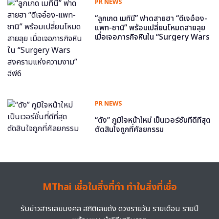
PR NEWS
“ลูกเกด เมทินี” ฟาดสายฮา “ดีเจอ๋อง-
แพท-ซานิ” พร้อมเปลี่ยนโหมดสายลุย
เมื่อเจอภารกิจหินใน “Surgery Wars
สงครามแห่งความงาม” อีพี6
PR NEWS
“ดัง” ภูมิใจหน้าใหม่ เป็นเวอร์ชั่นที่ดีที่สุด
ตัดสินใจถูกที่ศัลยกรรม
MThai เชื่อในสิ่งที่ทำ ทำในสิ่งที่เชื่อ
รับข่าวสารเลขมงคล สถิติเลขดัง ดวงรายวัน รายเดือน รายปี