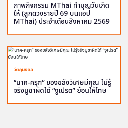
ภาพกิจกรรม MThai ทำบุญวันเกิด
ให้ (ลูกดวงรายปี 69 บนแอป
MThai) ประจำเดือนสิงหาคม 2569
วัตถุมงคล
“นาค-ครุฑ” ของขลังวิเศษมีคุณ ไม่รู้
จริงบูชาผิดได้ “งูเปรต” ย้อนให้โทษ