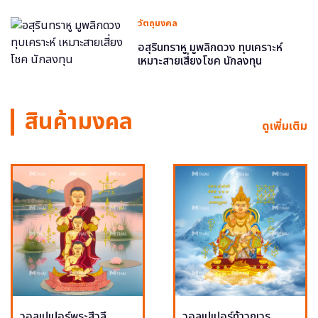
วัตถุมงคล
อสุรินทราหู มูพลิกดวง ทุบเคราะห์
เหมาะสายเสี่ยงโชค นักลงทุน
สินค้ามงคล
ดูเพิ่มเติม
วอลเปเปอร์พระสีวลี
วอลเปเปอร์ท้าวกุเวร