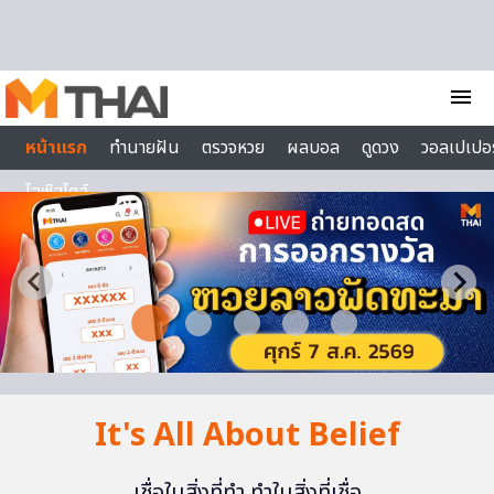
Skip to content
menu
หน้าแรก
ทำนายฝัน
ตรวจหวย
ผลบอล
ดูดวง
วอลเปเปอร
ไลฟ์สไตล์
It's All About Belief
เชื่อในสิ่งที่ทำ ทำในสิ่งที่เชื่อ