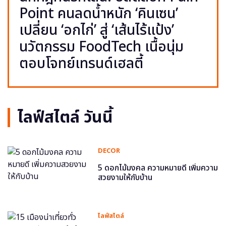
Point คนลดน้ำหนัก ‘คินเซน’
เปลี่ยน ‘อกไก่’ สู่ ‘เส้นไร้แป้ง’
นวัตกรรม FoodTech เนื้อนุ่ม
ตอบโจทย์เทรนด์เฮลตี้
ไลฟ์สไตล์ วันนี้
DECOR
5 ดอกไม้มงคล ความหมายดี เพิ่มความ
สวยงามให้กับบ้าน
ไลฟ์สไตล์