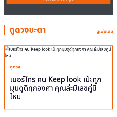
ดูดวงชะตา
ดูเพิ่มเติม
ดูดวง
เบอร์โทร คน Keep look เป๊ะทุก
มุมดูดีทุกองศา คุณล่ะมีเลขคู่นี้
ไหม