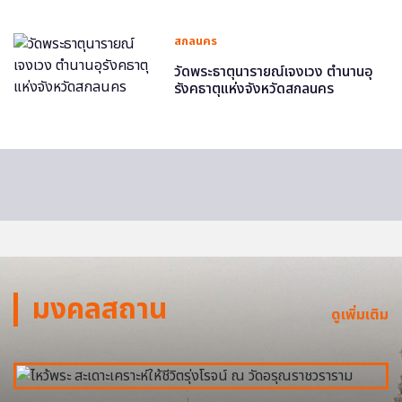
สกลนคร
วัดพระธาตุนารายณ์เจงเวง ตำนานอุ
รังคธาตุแห่งจังหวัดสกลนคร
มงคลสถาน
ดูเพิ่มเติม