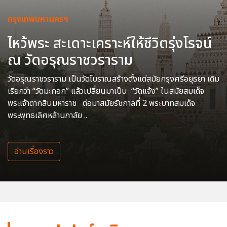
กรุงเทพมหานครฯ
ไหว้พระ สะเดาะเคราะห์ให้ชีวิตรุ่งโรจน์
ณ วัดอรุณราชวราราม
วัดอรุณราชวราราม เป็นวัดโบราณสร้างตั้งแต่สมัยกรุงศรีอยุธยา เดิม
เรียกว่า “วัดมะกอก” แล้วเปลี่ยนมาเป็น “วัดแจ้ง” ในสมัยสมเด็จ
พระเจ้าตากสินมหาราช ต่อมาสมัยรัชกาลที่ 2 พระบาทสมเด็จ
พระพุทธเลิศหล้านภาลัย ..
อ่านเรื่องราว