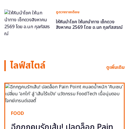
ดูดวงรายเดือน
ให้หินนำโชค ให้นกนำทาง เช็กดวง
สิงหาคม 2569 โดย อ.นก กุลภัสสรณ์
ไลฟ์สไตล์
ดูเพิ่มเติม
FOOD
ฉีกกฎคนรักเส้น! ปลดล็อก Pain