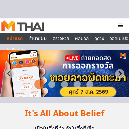
Skip to content
menu
หน้าแรก
ทำนายฝัน
ตรวจหวย
ผลบอล
ดูดวง
วอลเปเปอร
ไลฟ์สไตล์
It's All About Belief
เชื่อในสิ่งที่ทำ ทำในสิ่งที่เชื่อ