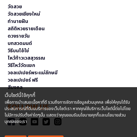
วัดสวย
วัดสวยเชียงใหม่
ทำนายฝัน
สถิติหวยรายเดือน
ดวงรายวัน
บทสวดมนต์
วิธีบนไอ้ไข่
ไหว้ท้าวเวสสุวรรณ
วิธีไหว้วัดแขก
วอลเปเปอร์พระแม่ลักษมี
วอลเปเปอร์ ฟรี
สีมงคล
เว็บไซต์นี้ใช้คุกกี้
เพื่อการนำเสนอเนื้อหาที่ดี รวมถึงการจัดการข้อมูลส่วนบุคคล เพื่อให้คุณได้รับ
FOLLOW US
ประสบการณ์ที่ดีบนบริการของเว็บไซต์เรา หากคุณใช้บริการเว็บไซต์นี้ต่อไปโดย
ไม่มีการปรับตั้งค่าใดๆนั้น แสดงว่าคุณยอมรับนโยบายคุกกี้และนโยบายส่วน
บุคคลของเรา