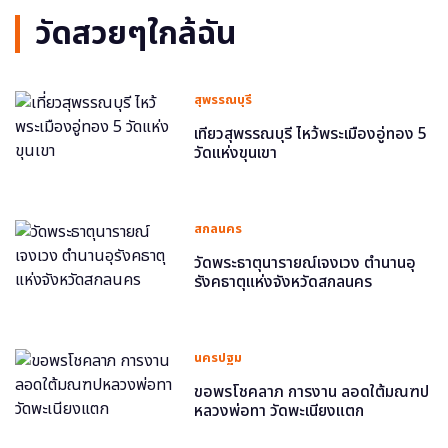
วัดสวยๆใกล้ฉัน
สุพรรณบุรี
เที่ยวสุพรรณบุรี ไหว้พระเมืองอู่ทอง 5
วัดแห่งขุนเขา
สกลนคร
วัดพระธาตุนารายณ์เจงเวง ตำนานอุ
รังคธาตุแห่งจังหวัดสกลนคร
นครปฐม
ขอพรโชคลาภ การงาน ลอดใต้มณฑป
หลวงพ่อทา วัดพะเนียงแตก