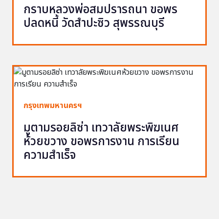
กราบหลวงพ่อสมปรารถนา ขอพร
ปลดหนี้ วัดสำปะซิว สุพรรณบุรี
กรุงเทพมหานครฯ
มูตามรอยลิซ่า เทวาลัยพระพิฆเนศ
ห้วยขวาง ขอพรการงาน การเรียน
ความสำเร็จ