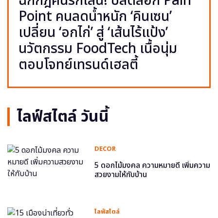
ฉีกกฎคนรักเส้น! ปลดล็อก Pain
Point คนลดน้ำหนัก ‘คินเซน’
เปลี่ยน ‘อกไก่’ สู่ ‘เส้นไร้แป้ง’
นวัตกรรม FoodTech เนื้อนุ่ม
ตอบโจทย์เทรนด์เฮลตี้
ไลฟ์สไตล์ วันนี้
DECOR
5 ดอกไม้มงคล ความหมายดี เพิ่มความ
สวยงามให้กับบ้าน
ไลฟ์สไตล์