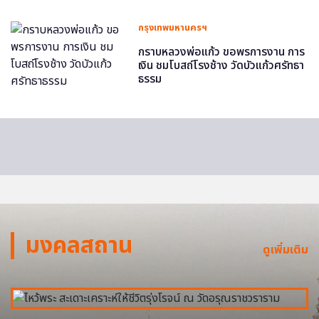
กรุงเทพมหานครฯ
กราบหลวงพ่อแก้ว ขอพรการงาน การ
เงิน ชมโบสถ์โรงช้าง วัดบัวแก้วศรัทธา
ธรรม
มงคลสถาน
ดูเพิ่มเติม