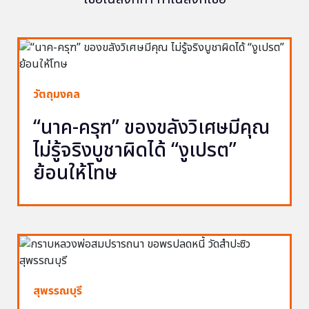
วัตถุมงคล
“นาค-ครุฑ” ของขลังวิเศษมีคุณ
ไม่รู้จริงบูชาผิดได้ “งูเปรต”
ย้อนให้โทษ
สุพรรณบุรี