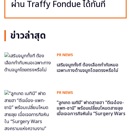
ผ่าน Traffy Fondue ได้ทันที
ข่าวล่าสุด
PR NEWS
เสริมจมูกทั้งที ต้องเลือกทำกับหมอ
เฉพาะทางด้านจมูกโดยตรงหรือไม่
PR NEWS
“ลูกเกด เมทินี” ฟาดสายฮา “ดีเจอ๋อง-
แพท-ซานิ” พร้อมเปลี่ยนโหมดสายลุย
เมื่อเจอภารกิจหินใน “Surgery Wars
สงครามแห่งความงาม” อีพี6