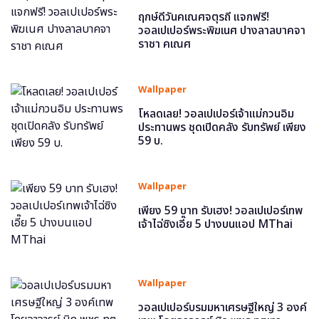
ฤกษ์ดีวันคเณศจตุรถี แจกฟรี!
วอลเปเปอร์พระพิฆเนศ ปางลาลบาคจา
ราชา คเณศ
Wallpaper
โหลดเลย! วอลเปเปอร์เจ้าแม่กวนอิม
ประทานพร ชุดเปิดคลัง รับทรัพย์ เพียง
59 บ.
Wallpaper
เพียง 59 บาท รับเฮง! วอลเปเปอร์เทพ
เจ้าไฉ่ซิงเอี๊ย 5 ปางบนแอป MThai
Wallpaper
วอลเปเปอร์บรมมหาเศรษฐีใหญ่ 3 องค์