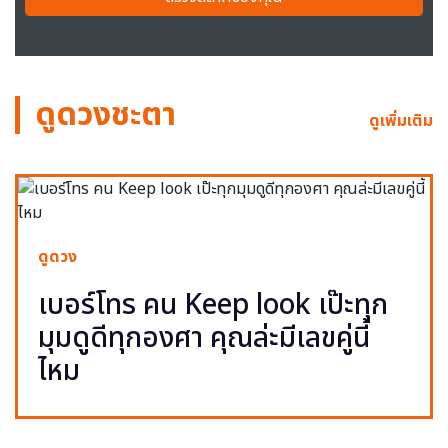
ดูดวงชะตา
ดูเพิ่มเติม
ดูดวง
เบอร์โทร คน Keep look เป๊ะทุก
มุมดูดีทุกองศา คุณล่ะมีเลขคู่นี้
ไหม