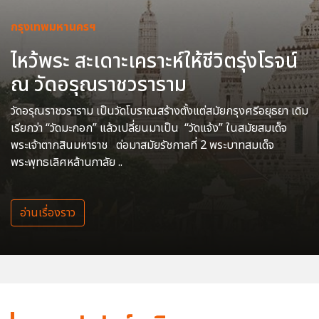
กรุงเทพมหานครฯ
ไหว้พระ สะเดาะเคราะห์ให้ชีวิตรุ่งโรจน์
ณ วัดอรุณราชวราราม
วัดอรุณราชวราราม เป็นวัดโบราณสร้างตั้งแต่สมัยกรุงศรีอยุธยา เดิม
เรียกว่า “วัดมะกอก” แล้วเปลี่ยนมาเป็น “วัดแจ้ง” ในสมัยสมเด็จ
พระเจ้าตากสินมหาราช ต่อมาสมัยรัชกาลที่ 2 พระบาทสมเด็จ
พระพุทธเลิศหล้านภาลัย ..
อ่านเรื่องราว