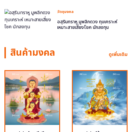
วัตถุมงคล
อสุรินทราหู มูพลิกดวง ทุบเคราะห์
เหมาะสายเสี่ยงโชค นักลงทุน
สินค้ามงคล
ดูเพิ่มเติม