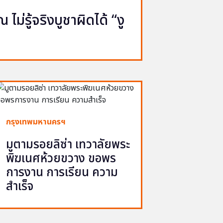
ไม่รู้จริงบูชาผิดได้ “งู
กรุงเทพมหานครฯ
มูตามรอยลิซ่า เทวาลัยพระ
พิฆเนศห้วยขวาง ขอพร
การงาน การเรียน ความ
สำเร็จ