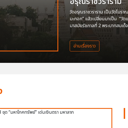
อรุณราชวราราม
วัดอรุณราชวราราม เป็นวัดโบราณสร
มะกอก” แล้วเปลี่ยนมาเป็น “วัด
มาสมัยรัชกาลที่ 2 พระบาทสมเด็จ
อ่านเรื่องราว
ง