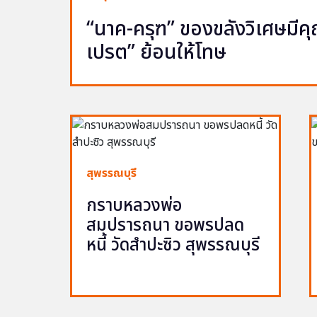
“นาค-ครุฑ” ของขลังวิเศษมีคุณ 
เปรต” ย้อนให้โทษ
สุพรรณบุรี
กราบหลวงพ่อ
สมปรารถนา ขอพรปลด
หนี้ วัดสำปะซิว สุพรรณบุรี