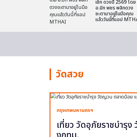
เช็ก ดวงปี 2569 โดย
อ.มิก พชร พลิกดวง
ชะตามาอยู่ในมือคุณ
แล้ววันนี้ที่แอป MTH
วัดสวย
กรุงเทพมหานครฯ
เที่ยว วัดอุภัยราชบำรุ
งกทม.