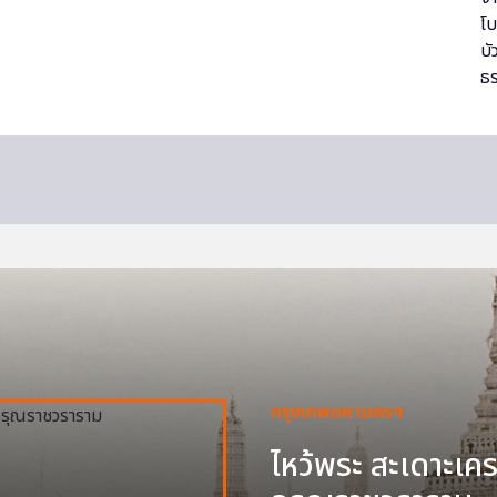
กรุงเทพมหานครฯ
ไหว้พระ สะเดาะเครา