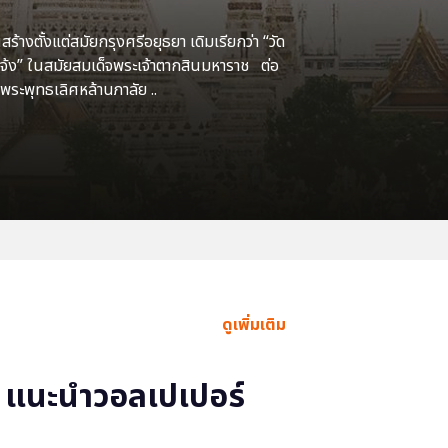
้างตั้งแต่สมัยกรุงศรีอยุธยา เดิมเรียกว่า “วัด
แจ้ง” ในสมัยสมเด็จพระเจ้าตากสินมหาราช ต่อ
พระพุทธเลิศหล้านภาลัย ..
ดูเพิ่มเติม
แนะนำวอลเปเปอร์