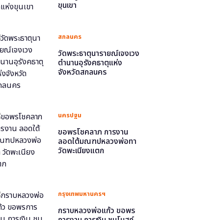
ขุนเขา
สกลนคร
วัดพระธาตุนารายณ์เจงเวง
ตำนานอุรังคธาตุแห่ง
จังหวัดสกลนคร
นครปฐม
ขอพรโชคลาภ การงาน
ลอดใต้มณฑปหลวงพ่อทา
วัดพะเนียงแตก
กรุงเทพมหานครฯ
กราบหลวงพ่อแก้ว ขอพร
การงาน การเงิน ชมโบสถ์