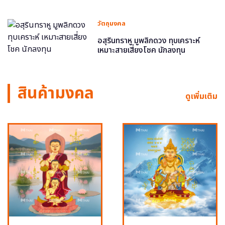
วัตถุมงคล
อสุรินทราหู มูพลิกดวง ทุบเคราะห์
เหมาะสายเสี่ยงโชค นักลงทุน
สินค้ามงคล
ดูเพิ่มเติม