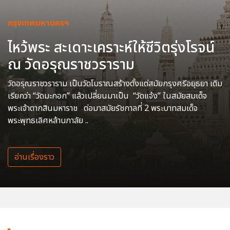
กรุงเทพมหานครฯ
ไหว้พระ สะเดาะเคราะห์ให้ชีวิตรุ่งโรจน์
ณ วัดอรุณราชวราราม
วัดอรุณราชวราราม เป็นวัดโบราณสร้างตั้งแต่สมัยกรุงศรีอยุธยา เดิม
เรียกว่า “วัดมะกอก” แล้วเปลี่ยนมาเป็น “วัดแจ้ง” ในสมัยสมเด็จ
พระเจ้าตากสินมหาราช ต่อมาสมัยรัชกาลที่ 2 พระบาทสมเด็จ
พระพุทธเลิศหล้านภาลัย ..
อ่านเรื่องราว