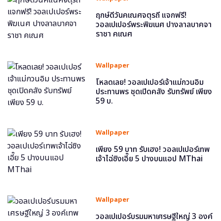
ฤกษ์ดีวันคเณศจตุรถี แจกฟรี!
วอลเปเปอร์พระพิฆเนศ ปางลาลบาคจา
ราชา คเณศ
Wallpaper
โหลดเลย! วอลเปเปอร์เจ้าแม่กวนอิม
ประทานพร ชุดเปิดคลัง รับทรัพย์ เพียง
59 บ.
Wallpaper
เพียง 59 บาท รับเฮง! วอลเปเปอร์เทพ
เจ้าไฉ่ซิงเอี๊ย 5 ปางบนแอป MThai
Wallpaper
วอลเปเปอร์บรมมหาเศรษฐีใหญ่ 3 องค์