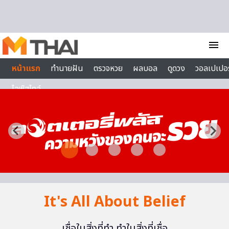
Skip to content
menu
หน้าแรก
ทำนายฝัน
ตรวจหวย
ผลบอล
ดูดวง
วอลเปเปอร
ไลฟ์สไตล์
It's All About Belief
เชื่อในสิ่งที่ทำ ทำในสิ่งที่เชื่อ