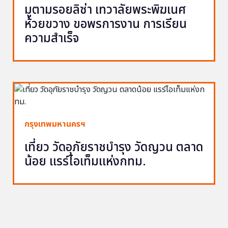
มูตามรอยลิซ่า เทวาลัยพระพิฆเนศ
ห้วยขวาง ขอพรการงาน การเรียน
ความสำเร็จ
กรุงเทพมหานครฯ
เที่ยว วัดอุภัยราชบำรุง วัดญวน ตลาด
น้อย แรร์ไอเท็มแห่งกทม.