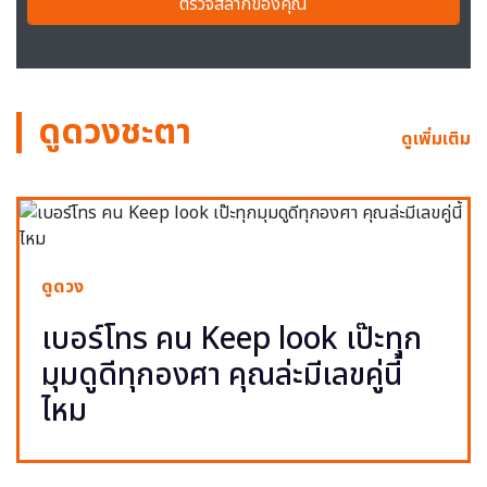
ตรวจสลากของคุณ
ดูดวงชะตา
ดูเพิ่มเติม
ดูดวง
เบอร์โทร คน Keep look เป๊ะทุก
มุมดูดีทุกองศา คุณล่ะมีเลขคู่นี้
ไหม