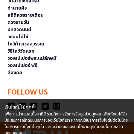
วัดสวยเชียงใหม่
ทำนายฝัน
สถิติหวยรายเดือน
ดวงรายวัน
บทสวดมนต์
วิธีบนไอ้ไข่
ไหว้ท้าวเวสสุวรรณ
วิธีไหว้วัดแขก
วอลเปเปอร์พระแม่ลักษมี
วอลเปเปอร์ ฟรี
สีมงคล
FOLLOW US
เว็บไซต์นี้ใช้คุกกี้
เพื่อการนำเสนอเนื้อหาที่ดี รวมถึงการจัดการข้อมูลส่วนบุคคล เพื่อให้คุณได้รับ
ประสบการณ์ที่ดีบนบริการของเว็บไซต์เรา หากคุณใช้บริการเว็บไซต์นี้ต่อไปโดย
ไม่มีการปรับตั้งค่าใดๆนั้น แสดงว่าคุณยอมรับนโยบายคุกกี้และนโยบายส่วน
บุคคลของเรา