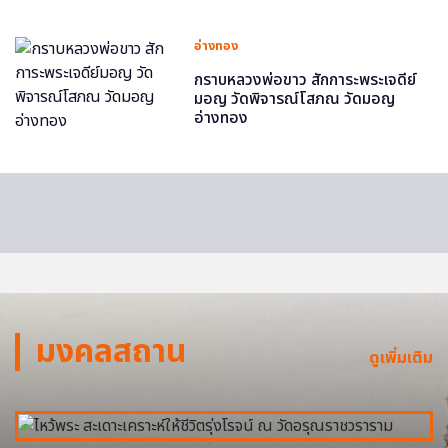
อ่างทอง
กราบหลวงพ่อขาว สักการะพระเจดีย์
มอญ วัดพิจารณ์โสภณ วัดมอญ
อ่างทอง
มงคลสถาน
ดูเพิ่มเติม