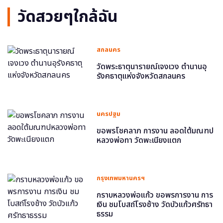
วัดสวยๆใกล้ฉัน
สกลนคร
วัดพระธาตุนารายณ์เจงเวง ตำนานอุ
รังคธาตุแห่งจังหวัดสกลนคร
นครปฐม
ขอพรโชคลาภ การงาน ลอดใต้มณฑป
หลวงพ่อทา วัดพะเนียงแตก
กรุงเทพมหานครฯ
กราบหลวงพ่อแก้ว ขอพรการงาน การ
เงิน ชมโบสถ์โรงช้าง วัดบัวแก้วศรัทธา
ธรรม