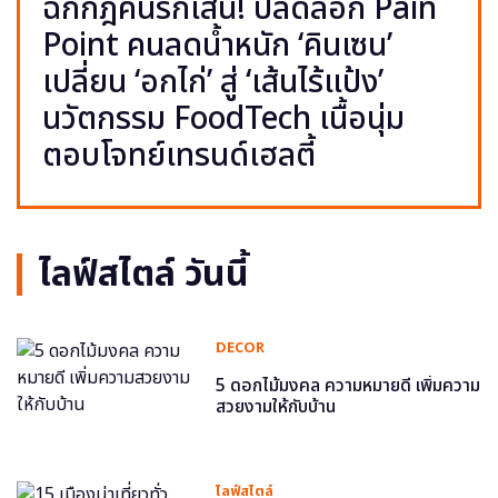
ฉีกกฎคนรักเส้น! ปลดล็อก Pain
Point คนลดน้ำหนัก ‘คินเซน’
เปลี่ยน ‘อกไก่’ สู่ ‘เส้นไร้แป้ง’
นวัตกรรม FoodTech เนื้อนุ่ม
ตอบโจทย์เทรนด์เฮลตี้
ไลฟ์สไตล์ วันนี้
DECOR
5 ดอกไม้มงคล ความหมายดี เพิ่มความ
สวยงามให้กับบ้าน
ไลฟ์สไตล์