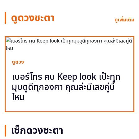
ดูดวงชะตา
ดูเพิ่มเติม
ดูดวง
เบอร์โทร คน Keep look เป๊ะทุก
มุมดูดีทุกองศา คุณล่ะมีเลขคู่นี้
ไหม
เช็กดวงชะตา