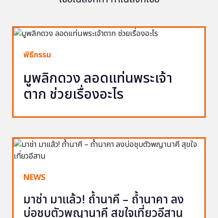
พิธีกรรม
มูพลิกดวง ลอดแท่นพระเจ้า
ตาก ช่วยเรื่องอะไร
NEWS
มาช่า มาแล้ว! ถ้ำนาคี – ถ้ำนาคา ลง
บ่อชุบตัวพญานาคี สุขใจเที่ยวอีสาน