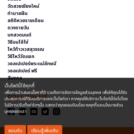
วัดสวยเชียงใหม่
ทำนายฝัน
สถิติหวยรายเดือน
ดวงรายวัน
บทสวดมนต์
วิธีบนไอ้ไข่
ไหว้ท้าวเวสสุวรรณ
วิธีไหว้วัดแขก
วอลเปเปอร์พระแม่ลักษมี
วอลเปเปอร์ ฟรี
สีมงคล
เว็บไซต์นี้ใช้คุกกี้
เพื่อการนำเสนอเนื้อหาที่ดี รวมถึงการจัดการข้อมูลส่วนบุคคล เพื่อให้คุณได้รับ
FOLLOW US
ประสบการณ์ที่ดีบนบริการของเว็บไซต์เรา หากคุณใช้บริการเว็บไซต์นี้ต่อไปโดย
ไม่มีการปรับตั้งค่าใดๆนั้น แสดงว่าคุณยอมรับนโยบายคุกกี้และนโยบายส่วน
บุคคลของเรา
ยอมรับ
เรียนรู้เพิ่มเติม