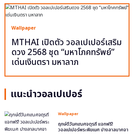
Wallpaper
MTHAI เปิดตัว วอลเปเปอร์เสริม
ดวง 2568 ชุด “มหาโภคทรัพย์”
เด่นเงินตรา มหาลาภ
แนะนำวอลเปเปอร์
Wallpaper
ฤกษ์ดีวันคเณศจตุรถี แจกฟรี!
วอลเปเปอร์พระพิฆเนศ ปางลาลบาคจา