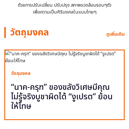
ด้วยการปรับเปลี่ยน ปรับปรุง สภาพแวดล้อมรอบๆตัว
เพื่อความเป็นศิริมงคลในแบบไทยๆ
วัตถุมงคล
ดูเพิ่มเติม
วัตถุมงคล
“นาค-ครุฑ” ของขลังวิเศษมีคุณ
ไม่รู้จริงบูชาผิดได้ “งูเปรต” ย้อน
ให้โทษ