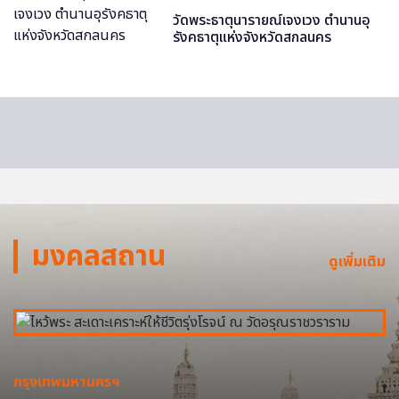
วัดพระธาตุนารายณ์เจงเวง ตำนานอุ
รังคธาตุแห่งจังหวัดสกลนคร
มงคลสถาน
ดูเพิ่มเติม
กรุงเทพมหานครฯ