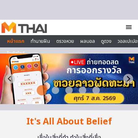
Skip to content
menu
หน้าแรก
ทำนายฝัน
ตรวจหวย
ผลบอล
ดูดวง
วอลเปเปอร
ไลฟ์สไตล์
It's All About Belief
เชื่อในสิ่งที่ทำ ทำในสิ่งที่เชื่อ