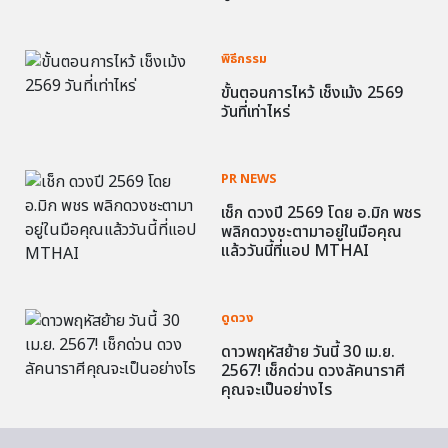
พิธีกรรม
ขั้นตอนการไหว้ เช็งเม้ง 2569
วันที่เท่าไหร่
PR NEWS
เช็ก ดวงปี 2569 โดย อ.มิก พชร
พลิกดวงชะตามาอยู่ในมือคุณ
แล้ววันนี้ที่แอป MTHAI
ดูดวง
ดาวพฤหัสย้าย วันนี้ 30 เม.ย.
2567! เช็กด่วน ดวงลัคนาราศี
คุณจะเป็นอย่างไร