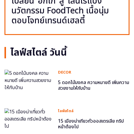
เปลี่ยน ‘อกไก่’ สู่ ‘เส้นไร้แป้ง’
นวัตกรรม FoodTech เนื้อนุ่ม
ตอบโจทย์เทรนด์เฮลตี้
ไลฟ์สไตล์ วันนี้
DECOR
5 ดอกไม้มงคล ความหมายดี เพิ่มความ
สวยงามให้กับบ้าน
ไลฟ์สไตล์
15 เมืองน่าเที่ยวทั่วออสเตรเลีย ทริป
หน้าต้องไป