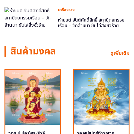
เครื่องราง
หำยนต์ ยันต์ศักดิ์สิทธิ์ สถาปัตยกรรม
เรือน – วัดล้านนา ขับไล่สิ่งชั่วร้าย
สินค้ามงคล
ดูเพิ่มเติม
วอลเปเปอร์พระสีวลี
วอลเปเปอร์ท้าวกุเวร