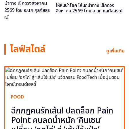
ให้หินนำโชค ให้นกนำทาง เช็กดวง
สิงหาคม 2569 โดย อ.นก กุลภัสสรณ์
ไลฟ์สไตล์
ดูเพิ่มเติม
FOOD
ฉีกกฎคนรักเส้น! ปลดล็อก Pain
Point คนลดน้ำหนัก ‘คินเซน’