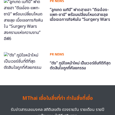
PR NEWS
“ลูกเกด เมทินี” ฟาดสายฮา “ดีเจอ๋อง-
แพท-ซานิ” พร้อมเปลี่ยนโหมดสายลุย
เมื่อเจอภารกิจหินใน “Surgery Wars
สงครามแห่งความงาม” อีพี6
PR NEWS
“ดัง” ภูมิใจหน้าใหม่ เป็นเวอร์ชั่นที่ดีที่สุด
ตัดสินใจถูกที่ศัลยกรรม
MThai เชื่อในสิ่งที่ทำ ทำในสิ่งที่เชื่อ
รับข่าวสารเลขมงคล สถิติเลขดัง ดวงรายวัน รายเดือน รายปี