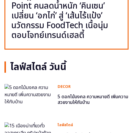
Point คนลดน้ำหนัก ‘คินเซน’
เปลี่ยน ‘อกไก่’ สู่ ‘เส้นไร้แป้ง’
นวัตกรรม FoodTech เนื้อนุ่ม
ตอบโจทย์เทรนด์เฮลตี้
ไลฟ์สไตล์ วันนี้
DECOR
5 ดอกไม้มงคล ความหมายดี เพิ่มความ
สวยงามให้กับบ้าน
ไลฟ์สไตล์