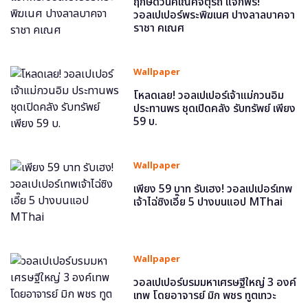
ฤกษ์ดีวันคเณศจตุรถี แจกฟรี!
วอลเปเปอร์พระพิฆเนศ ปางลาลบาคจา
ราชา คเณศ
Wallpaper
โหลดเลย! วอลเปเปอร์เจ้าแม่กวนอิม
ประทานพร ชุดเปิดคลัง รับทรัพย์ เพียง
59 บ.
Wallpaper
เพียง 59 บาท รับเฮง! วอลเปเปอร์เทพ
เจ้าไฉ่ซิงเอี๊ย 5 ปางบนแอป MThai
Wallpaper
วอลเปเปอร์บรมมหาเศรษฐีใหญ่ 3 องค์
เทพ โดยอาจารย์ มิก พชร ทูตเทวะ