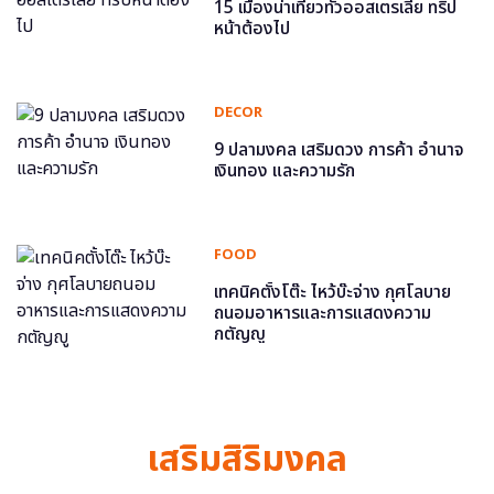
15 เมืองน่าเที่ยวทั่วออสเตรเลีย ทริป
หน้าต้องไป
DECOR
9 ปลามงคล เสริมดวง การค้า อำนาจ
เงินทอง และความรัก
FOOD
เทคนิคตั้งโต๊ะ ไหว้บ๊ะจ่าง กุศโลบาย
ถนอมอาหารและการแสดงความ
กตัญญู
เสริมสิริมงคล