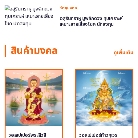
วัตถุมงคล
อสุรินทราหู มูพลิกดวง ทุบเคราะห์
เหมาะสายเสี่ยงโชค นักลงทุน
สินค้ามงคล
ดูเพิ่มเติม
วอลเปเปอร์พระสีวลี
วอลเปเปอร์ท้าวกุเวร