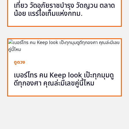
เที่ยว วัดอุภัยราชบำรุง วัดญวน ตลาด
น้อย แรร์ไอเท็มแห่งกทม.
ดูดวง
เบอร์โทร คน Keep look เป๊ะทุกมุมดู
ดีทุกองศา คุณล่ะมีเลขคู่นี้ไหม