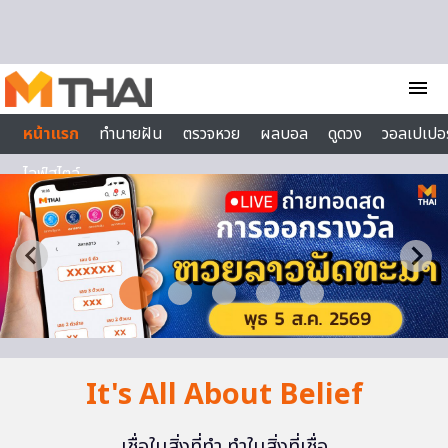
Skip to content
menu
หน้าแรก
ทำนายฝัน
ตรวจหวย
ผลบอล
ดูดวง
วอลเปเปอร
ไลฟ์สไตล์
It's All About Belief
เชื่อในสิ่งที่ทำ ทำในสิ่งที่เชื่อ