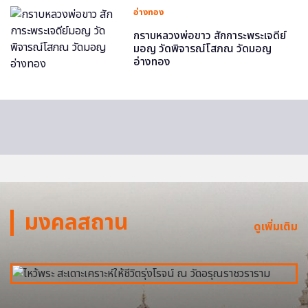
อ่างทอง
กราบหลวงพ่อขาว สักการะพระเจดีย์
มอญ วัดพิจารณ์โสภณ วัดมอญ
อ่างทอง
มงคลสถาน
ดูเพิ่มเติม