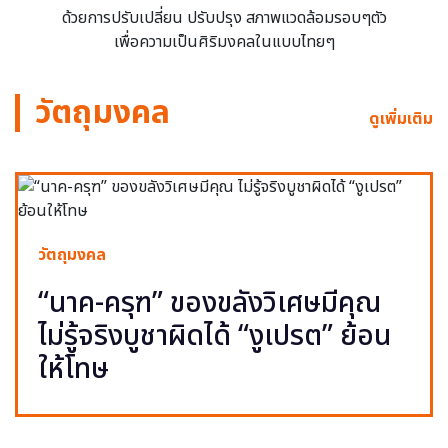
ด้วยการปรับเปลี่ยน ปรับปรุง สภาพแวดล้อมรอบๆตัว
เพื่อความเป็นศิริมงคลในแบบไทยๆ
วัตถุมงคล
ดูเพิ่มเติม
วัตถุมงคล
“นาค-ครุฑ” ของขลังวิเศษมีคุณ
ไม่รู้จริงบูชาผิดได้ “งูเปรต” ย้อน
ให้โทษ