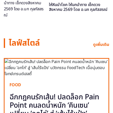
ให้หินนำโชค ให้นกนำทาง เช็กดวง
สิงหาคม 2569 โดย อ.นก กุลภัสสรณ์
ไลฟ์สไตล์
ดูเพิ่มเติม
FOOD
ฉีกกฎคนรักเส้น! ปลดล็อก Pain
Point คนลดน้ำหนัก ‘คินเซน’