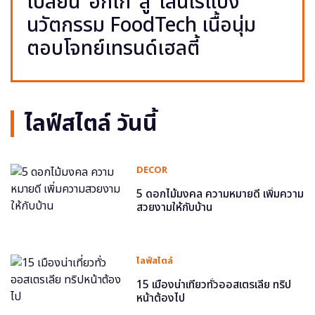
เปลี่ยน ‘อกไก่’ สู่ ‘เส้นไร้แป้ง’
นวัตกรรม FoodTech เนื้อนุ่ม
ตอบโจทย์เทรนด์เฮลตี้
ไลฟ์สไตล์ วันนี้
DECOR
5 ดอกไม้มงคล ความหมายดี เพิ่มความ
สวยงามให้กับบ้าน
ไลฟ์สไตล์
15 เมืองน่าเที่ยวทั่วออสเตรเลีย ทริป
หน้าต้องไป