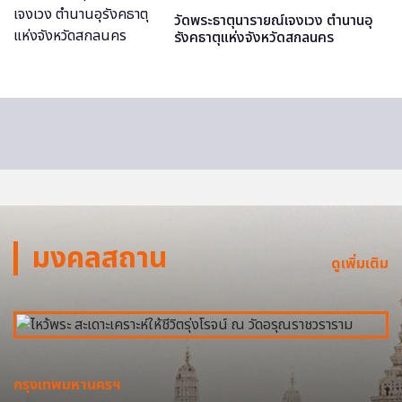
วัดพระธาตุนารายณ์เจงเวง ตำนานอุ
รังคธาตุแห่งจังหวัดสกลนคร
มงคลสถาน
ดูเพิ่มเติม
กรุงเทพมหานครฯ