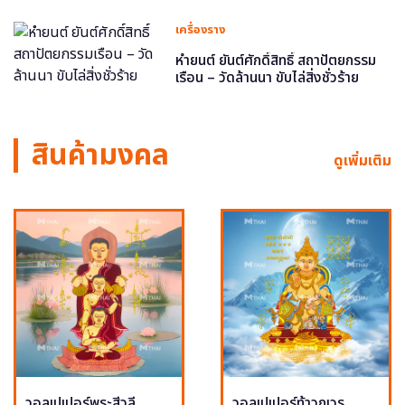
เครื่องราง
หำยนต์ ยันต์ศักดิ์สิทธิ์ สถาปัตยกรรม
เรือน – วัดล้านนา ขับไล่สิ่งชั่วร้าย
สินค้ามงคล
ดูเพิ่มเติม
วอลเปเปอร์พระสีวลี
วอลเปเปอร์ท้าวกุเวร