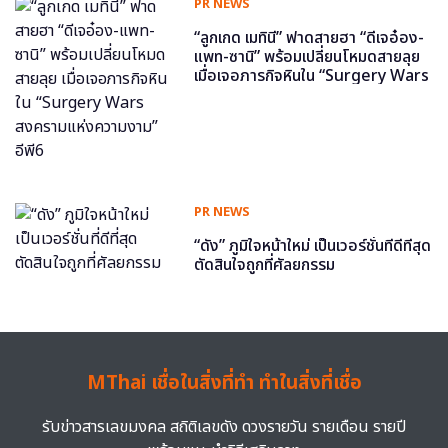
PR NEWS
“ลูกเกด เมทินี” ฟาดสายฮา “ดีเจอ๋อง-
แพท-ซานิ” พร้อมเปลี่ยนโหมดสายลุย
เมื่อเจอภารกิจหินใน “Surgery Wars
สงครามแห่งความงาม” อีพี6
PR NEWS
“ดัง” ภูมิใจหน้าใหม่ เป็นเวอร์ชั่นที่ดีที่สุด
ตัดสินใจถูกที่ศัลยกรรม
MThai เชื่อในสิ่งที่ทำ ทำในสิ่งที่เชื่อ
รับข่าวสารเลขมงคล สถิติเลขดัง ดวงรายวัน รายเดือน รายปี