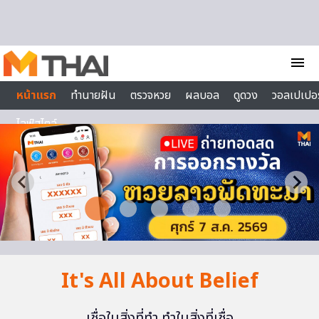
Skip to content
menu
หน้าแรก
ทำนายฝัน
ตรวจหวย
ผลบอล
ดูดวง
วอลเปเปอร
ไลฟ์สไตล์
It's All About Belief
เชื่อในสิ่งที่ทำ ทำในสิ่งที่เชื่อ