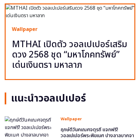
Wallpaper
MTHAI เปิดตัว วอลเปเปอร์เสริม
ดวง 2568 ชุด “มหาโภคทรัพย์”
เด่นเงินตรา มหาลาภ
แนะนำวอลเปเปอร์
Wallpaper
ฤกษ์ดีวันคเณศจตุรถี แจกฟรี!
วอลเปเปอร์พระพิฆเนศ ปางลาลบาคจา