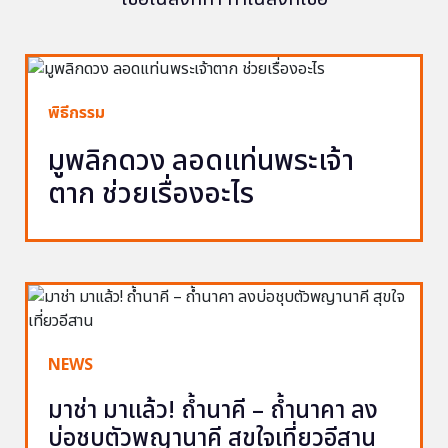
พิธีกรรม
มูพลิกดวง ลอดแท่นพระเจ้า
ตาก ช่วยเรื่องอะไร
NEWS
มาช่า มาแล้ว! ถ้ำนาคี – ถ้ำนาคา ลง
บ่อชุบตัวพญานาคี สุขใจเที่ยวอีสาน