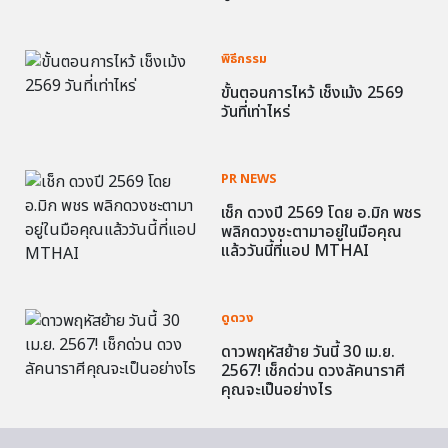
พิธีกรรม
ขั้นตอนการไหว้ เช็งเม้ง 2569
วันที่เท่าไหร่
PR NEWS
เช็ก ดวงปี 2569 โดย อ.มิก พชร
พลิกดวงชะตามาอยู่ในมือคุณ
แล้ววันนี้ที่แอป MTHAI
ดูดวง
ดาวพฤหัสย้าย วันนี้ 30 เม.ย.
2567! เช็กด่วน ดวงลัคนาราศี
คุณจะเป็นอย่างไร