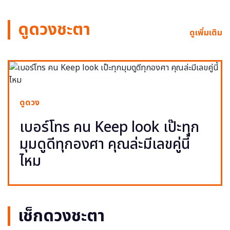
ดูดวงชะตา
ดูเพิ่มเติม
ดูดวง
เบอร์โทร คน Keep look เป๊ะทุก
มุมดูดีทุกองศา คุณล่ะมีเลขคู่นี้
ไหม
เช็กดวงชะตา