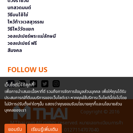
ดวงรายวัน
บทสวดมนต์
วิธีบนไอ้ไข่
ไหว้ท้าวเวสสุวรรณ
วิธีไหว้วัดแขก
วอลเปเปอร์พระแม่ลักษมี
วอลเปเปอร์ ฟรี
สีมงคล
FOLLOW US
เว็บไซต์นี้ใช้คุกกี้
เพื่อการนำเสนอเนื้อหาที่ดี รวมถึงการจัดการข้อมูลส่วนบุคคล เพื่อให้คุณได้รับ
ประสบการณ์ที่ดีบนบริการของเว็บไซต์เรา หากคุณใช้บริการเว็บไซต์นี้ต่อไปโดย
ไม่มีการปรับตั้งค่าใดๆนั้น แสดงว่าคุณยอมรับนโยบายคุกกี้และนโยบายส่วน
บุคคลของเรา
Copyright © 2016
MThai.com All rights reserved. หมายเลขทะเบียนการค้า
ยอมรับ
เรียนรู้เพิ่มเติม
อิเล็กทรอนิกส์ : 0127114707040