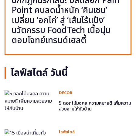
ฉีกกฎคนรักเส้น! ปลดล็อก Pain
Point คนลดน้ำหนัก ‘คินเซน’
เปลี่ยน ‘อกไก่’ สู่ ‘เส้นไร้แป้ง’
นวัตกรรม FoodTech เนื้อนุ่ม
ตอบโจทย์เทรนด์เฮลตี้
ไลฟ์สไตล์ วันนี้
DECOR
5 ดอกไม้มงคล ความหมายดี เพิ่มความ
สวยงามให้กับบ้าน
ไลฟ์สไตล์