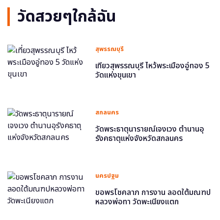
วัดสวยๆใกล้ฉัน
สุพรรณบุรี
เที่ยวสุพรรณบุรี ไหว้พระเมืองอู่ทอง 5
วัดแห่งขุนเขา
สกลนคร
วัดพระธาตุนารายณ์เจงเวง ตำนานอุ
รังคธาตุแห่งจังหวัดสกลนคร
นครปฐม
ขอพรโชคลาภ การงาน ลอดใต้มณฑป
หลวงพ่อทา วัดพะเนียงแตก