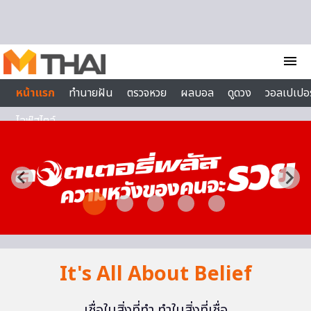
Skip to content
menu
หน้าแรก
ทำนายฝัน
ตรวจหวย
ผลบอล
ดูดวง
วอลเปเปอร
ไลฟ์สไตล์
It's All About Belief
เชื่อในสิ่งที่ทำ ทำในสิ่งที่เชื่อ