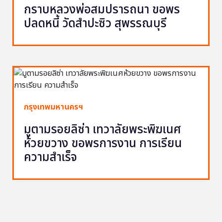
กราบหลวงพ่อสมปรารถนา ขอพร
ปลดหนี้ วัดสำปะซิว สุพรรณบุรี
กรุงเทพมหานครฯ
มูตามรอยลิซ่า เทวาลัยพระพิฆเนศ
ห้วยขวาง ขอพรการงาน การเรียน
ความสำเร็จ