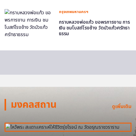
กรุงเทพมหานครฯ
กราบหลวงพ่อแก้ว ขอพรการงาน การ
เงิน ชมโบสถ์โรงช้าง วัดบัวแก้วศรัทธา
ธรรม
มงคลสถาน
ดูเพิ่มเติม