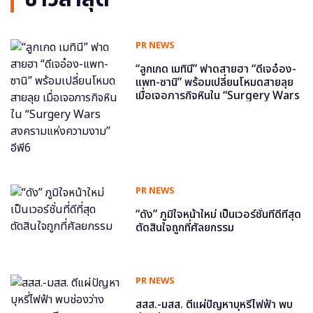
PR NEWS
“ลูกเกด เมทินี” ฟาดสายฮา “ดีเจอ๋อง-
แพท-ซานิ” พร้อมเปลี่ยนโหมดสายลุย
เมื่อเจอภารกิจหินใน “Surgery Wars
สงครามแห่งความงาม” อีพี6
PR NEWS
“ดัง” ภูมิใจหน้าใหม่ เป็นเวอร์ชั่นที่ดีที่สุด
ตัดสินใจถูกที่ศัลยกรรม
PR NEWS
สสส.-มสส. ตีแผ่ปัญหาบุหรี่ไฟฟ้า พบ