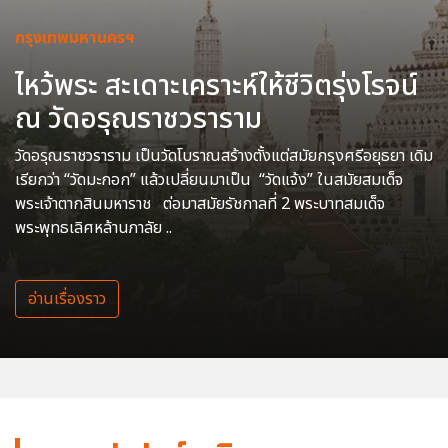
กรุงเทพมหานครฯ
ไหว้พระ สะเดาะเคราะห์ให้ชีวิตรุ่งโรจน์
ณ วัดอรุณราชวราราม
วัดอรุณราชวราราม เป็นวัดโบราณสร้างตั้งแต่สมัยกรุงศรีอยุธยา เดิม
เรียกว่า “วัดมะกอก” แล้วเปลี่ยนมาเป็น “วัดแจ้ง” ในสมัยสมเด็จ
พระเจ้าตากสินมหาราช ต่อมาสมัยรัชกาลที่ 2 พระบาทสมเด็จ
พระพุทธเลิศหล้านภาลัย ..
อ่านเรื่องราว