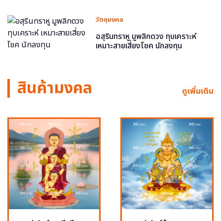
วัตถุมงคล
อสุรินทราหู มูพลิกดวง ทุบเคราะห์
เหมาะสายเสี่ยงโชค นักลงทุน
สินค้ามงคล
ดูเพิ่มเติม