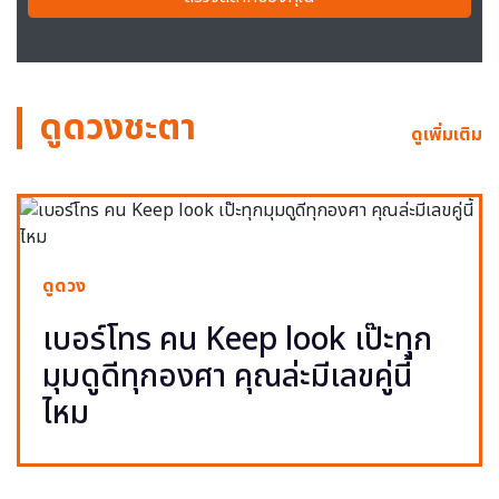
ดูดวงชะตา
ดูเพิ่มเติม
ดูดวง
เบอร์โทร คน Keep look เป๊ะทุก
มุมดูดีทุกองศา คุณล่ะมีเลขคู่นี้
ไหม