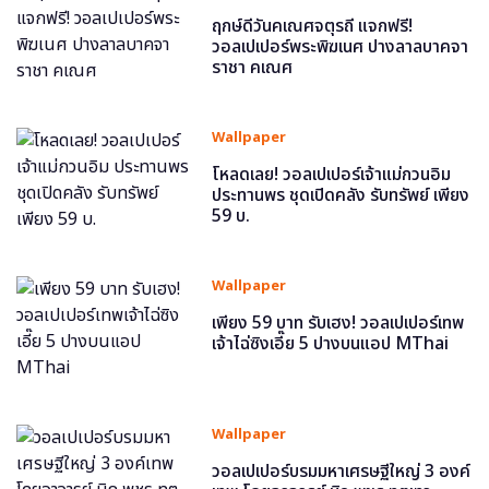
ฤกษ์ดีวันคเณศจตุรถี แจกฟรี!
วอลเปเปอร์พระพิฆเนศ ปางลาลบาคจา
ราชา คเณศ
Wallpaper
โหลดเลย! วอลเปเปอร์เจ้าแม่กวนอิม
ประทานพร ชุดเปิดคลัง รับทรัพย์ เพียง
59 บ.
Wallpaper
เพียง 59 บาท รับเฮง! วอลเปเปอร์เทพ
เจ้าไฉ่ซิงเอี๊ย 5 ปางบนแอป MThai
Wallpaper
วอลเปเปอร์บรมมหาเศรษฐีใหญ่ 3 องค์