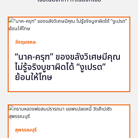
วัตถุมงคล
“นาค-ครุฑ” ของขลังวิเศษมีคุณ
ไม่รู้จริงบูชาผิดได้ “งูเปรต”
ย้อนให้โทษ
สุพรรณบุรี