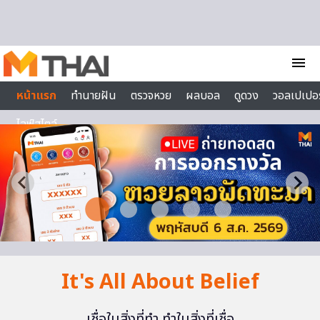
Skip to content
menu
หน้าแรก
ทำนายฝัน
ตรวจหวย
ผลบอล
ดูดวง
วอลเปเปอร
ไลฟ์สไตล์
It's All About Belief
เชื่อในสิ่งที่ทำ ทำในสิ่งที่เชื่อ