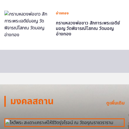
อ่างทอง
กราบหลวงพ่อขาว สักการะพระเจดีย์
มอญ วัดพิจารณ์โสภณ วัดมอญ
อ่างทอง
มงคลสถาน
ดูเพิ่มเติม