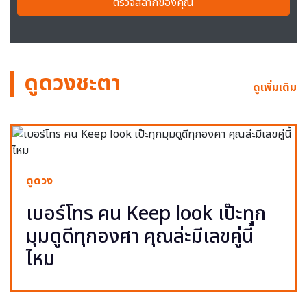
ตรวจสลากของคุณ
ดูดวงชะตา
ดูเพิ่มเติม
ดูดวง
เบอร์โทร คน Keep look เป๊ะทุก
มุมดูดีทุกองศา คุณล่ะมีเลขคู่นี้
ไหม