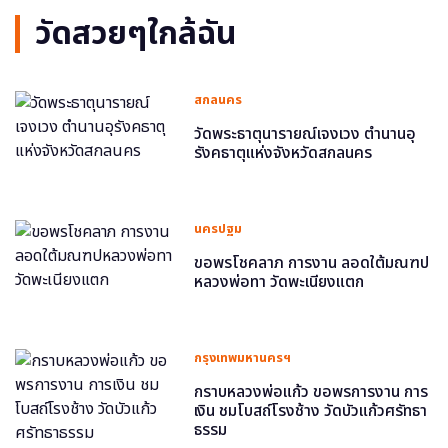
วัดสวยๆใกล้ฉัน
สกลนคร
วัดพระธาตุนารายณ์เจงเวง ตำนานอุ
รังคธาตุแห่งจังหวัดสกลนคร
นครปฐม
ขอพรโชคลาภ การงาน ลอดใต้มณฑป
หลวงพ่อทา วัดพะเนียงแตก
กรุงเทพมหานครฯ
กราบหลวงพ่อแก้ว ขอพรการงาน การ
เงิน ชมโบสถ์โรงช้าง วัดบัวแก้วศรัทธา
ธรรม