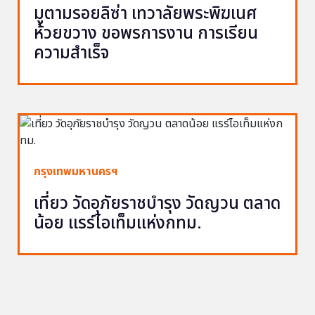
มูตามรอยลิซ่า เทวาลัยพระพิฆเนศ
ห้วยขวาง ขอพรการงาน การเรียน
ความสำเร็จ
กรุงเทพมหานครฯ
เที่ยว วัดอุภัยราชบำรุง วัดญวน ตลาด
น้อย แรร์ไอเท็มแห่งกทม.