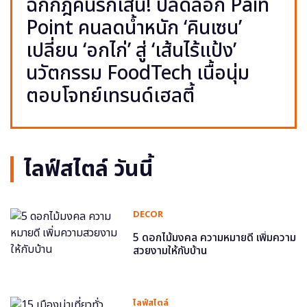
ฉีกกฎคนรักเส้น! ปลดล็อก Pain
Point คนลดน้ำหนัก ‘คินเซน’
เปลี่ยน ‘อกไก่’ สู่ ‘เส้นไร้แป้ง’
นวัตกรรม FoodTech เนื้อนุ่ม
ตอบโจทย์เทรนด์เฮลตี้
ไลฟ์สไตล์ วันนี้
DECOR
5 ดอกไม้มงคล ความหมายดี เพิ่มความ
สวยงามให้กับบ้าน
ไลฟ์สไตล์