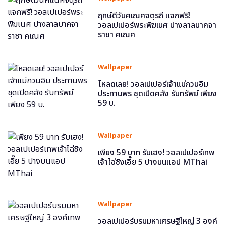
ฤกษ์ดีวันคเณศจตุรถี แจกฟรี!
วอลเปเปอร์พระพิฆเนศ ปางลาลบาคจา
ราชา คเณศ
Wallpaper
โหลดเลย! วอลเปเปอร์เจ้าแม่กวนอิม
ประทานพร ชุดเปิดคลัง รับทรัพย์ เพียง
59 บ.
Wallpaper
เพียง 59 บาท รับเฮง! วอลเปเปอร์เทพ
เจ้าไฉ่ซิงเอี๊ย 5 ปางบนแอป MThai
Wallpaper
วอลเปเปอร์บรมมหาเศรษฐีใหญ่ 3 องค์