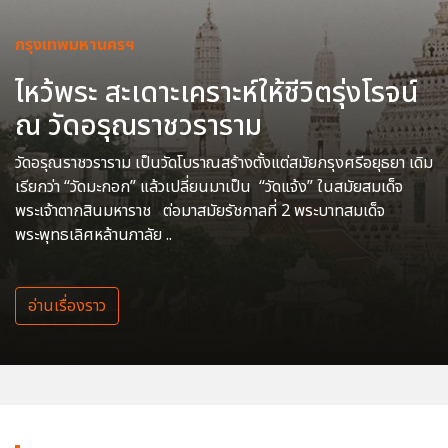
กรุงเทพมหานครฯ
ไหว้พระ สะเดาะเคราะห์ให้ชีวิตรุ่งโรจน์
ณ วัดอรุณราชวราราม
วัดอรุณราชวราราม เป็นวัดโบราณสร้างตั้งแต่สมัยกรุงศรีอยุธยา เดิม
เรียกว่า “วัดมะกอก” แล้วเปลี่ยนมาเป็น “วัดแจ้ง” ในสมัยสมเด็จ
พระเจ้าตากสินมหาราช ต่อมาสมัยรัชกาลที่ 2 พระบาทสมเด็จ
พระพุทธเลิศหล้านภาลัย ..
อ่านเรื่องราว