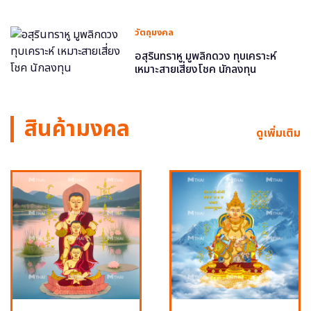
วัตถุมงคล
อสุรินทราหู มูพลิกดวง ทุบเคราะห์
เหมาะสายเสี่ยงโชค นักลงทุน
สินค้ามงคล
ดูเพิ่มเติม