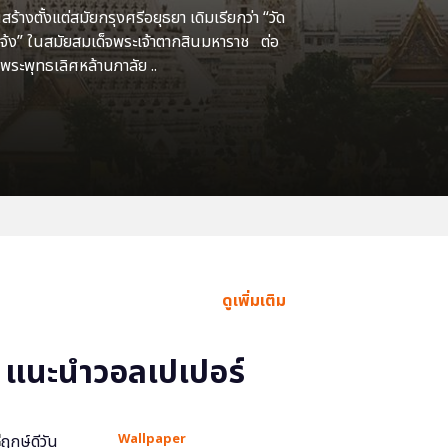
้างตั้งแต่สมัยกรุงศรีอยุธยา เดิมเรียกว่า “วัด
แจ้ง” ในสมัยสมเด็จพระเจ้าตากสินมหาราช ต่อ
พระพุทธเลิศหล้านภาลัย ..
ดูเพิ่มเติม
แนะนำวอลเปเปอร์
Wallpaper