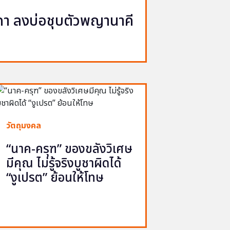
นาคา ลงบ่อชุบตัวพญานาคี
วัตถุมงคล
“นาค-ครุฑ” ของขลังวิเศษ
มีคุณ ไม่รู้จริงบูชาผิดได้
“งูเปรต” ย้อนให้โทษ