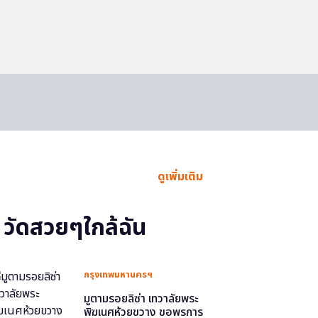
ดูเพิ่มเติม
วัดสวยๆใกล้ฉัน
กรุงเทพมหานครฯ
มูตามรอยลิซ่า เทวาลัยพระ
พิฆเนศห้วยขวาง ขอพรการ