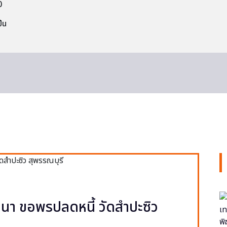
0
็น
า ขอพรปลดหนี้ วัดสำปะซิว