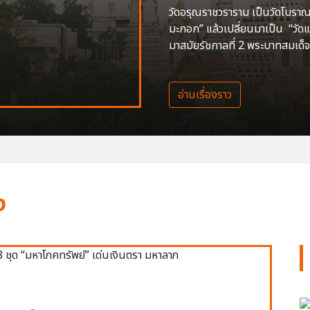
วัดอรุณราชวราราม เป็นวัดโบราณสร
มะกอก” แล้วเปลี่ยนมาเป็น “วัด
มาสมัยรัชกาลที่ 2 พระบาทสมเด็จ
อ่านเรื่องราว
ง