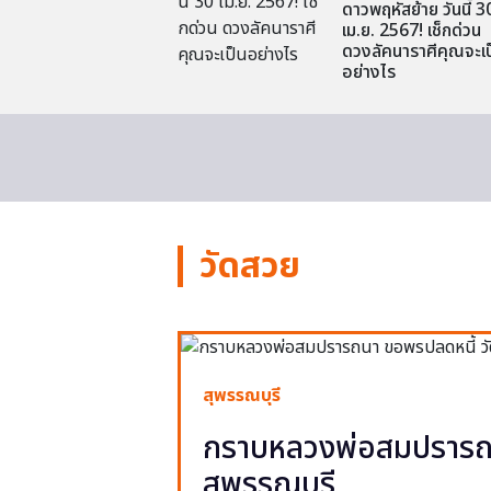
ดาวพฤหัสย้าย วันนี้ 3
เม.ย. 2567! เช็กด่วน
ดวงลัคนาราศีคุณจะเป
อย่างไร
วัดสวย
สุพรรณบุรี
กราบหลวงพ่อสมปรารถน
สุพรรณบุรี