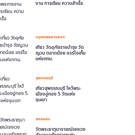
งาน การเรียน ความสำเร็จ
กรุงเทพมหานครฯ
เที่ยว วัดอุภัยราชบำรุง วัด
ญวน ตลาดน้อย แรร์ไอเท็ม
แห่งกทม.
สุพรรณบุรี
เที่ยวสุพรรณบุรี ไหว้พระ
เมืองอู่ทอง 5 วัดแห่ง
ขุนเขา
สกลนคร
วัดพระธาตุนารายณ์เจงเวง
ตำนานอุรังคธาตุแห่ง