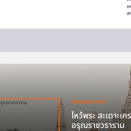
กรุงเทพมหานครฯ
ไหว้พระ สะเดาะเครา
อรุณราชวราราม