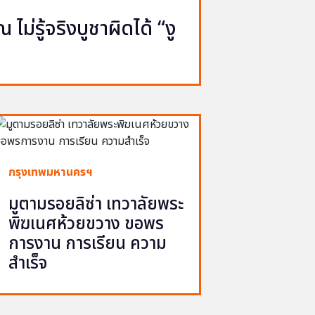
ไม่รู้จริงบูชาผิดได้ “งู
กรุงเทพมหานครฯ
มูตามรอยลิซ่า เทวาลัยพระ
พิฆเนศห้วยขวาง ขอพร
การงาน การเรียน ความ
สำเร็จ