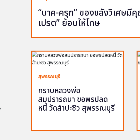
“นาค-ครุฑ” ของขลังวิเศษมีคุณ 
เปรต” ย้อนให้โทษ
สุพรรณบุรี
กราบหลวงพ่อ
สมปรารถนา ขอพรปลด
หนี้ วัดสำปะซิว สุพรรณบุรี
อ