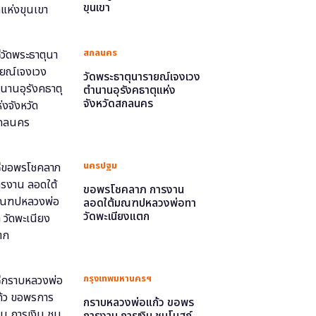
ขุนเขา
สกลนคร
วัดพระธาตุนารายณ์เจงเวง
ตำนานอุรังคธาตุแห่ง
จังหวัดสกลนคร
นครปฐม
ขอพรโชคลาภ การงาน
ลอดใต้มณฑปหลวงพ่อทา
วัดพะเนียงแตก
กรุงเทพมหานครฯ
กราบหลวงพ่อแก้ว ขอพร
การงาน การเงิน ชมโบสถ์