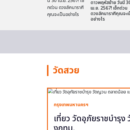
ดาวพฤหัสย้าย วันนี้ 3
เม.ย. 2567! เช็กด่วน
ดวงลัคนาราศีคุณจะเป
อย่างไร
วัดสวย
กรุงเทพมหานครฯ
เที่ยว วัดอุภัยราชบำรุ
งกทม.