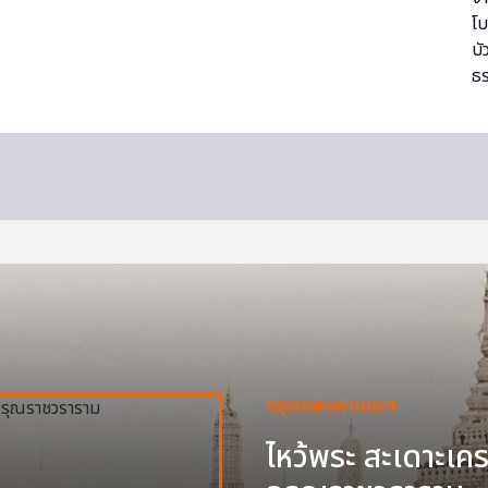
กรุงเทพมหานครฯ
ไหว้พระ สะเดาะเครา