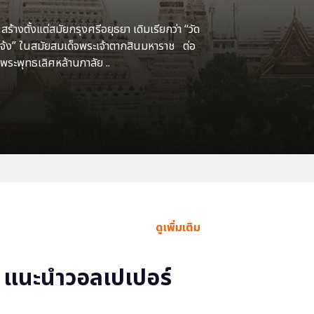
้างตั้งแต่สมัยกรุงศรีอยุธยา เดิมเรียกว่า “วัด
แจ้ง” ในสมัยสมเด็จพระเจ้าตากสินมหาราช ต่อ
พระพุทธเลิศหล้านภาลัย ..
ดูเพิ่มเติม
แนะนำวอลเปเปอร์