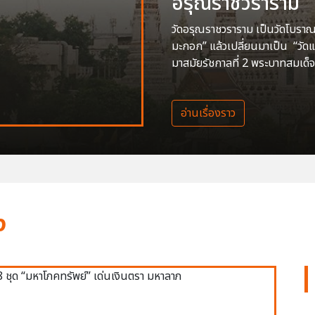
อรุณราชวราราม
วัดอรุณราชวราราม เป็นวัดโบราณสร
มะกอก” แล้วเปลี่ยนมาเป็น “วัด
มาสมัยรัชกาลที่ 2 พระบาทสมเด็จ
อ่านเรื่องราว
ง