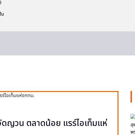
0
็น
ง วัดญวน ตลาดน้อย แรร์ไอเท็มแห่