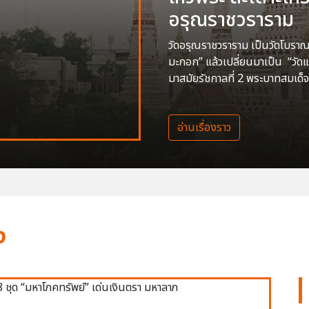
อรุณราชวราราม
วัดอรุณราชวราราม เป็นวัดโบราณสร
มะกอก” แล้วเปลี่ยนมาเป็น “วัด
มาสมัยรัชกาลที่ 2 พระบาทสมเด็จ
อ่านเรื่องราว
ง