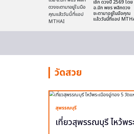
เช็ก ดวงปี 2569 โดย
อ.มิก พชร พลิกดวง
ชะตามาอยู่ในมือคุณ
แล้ววันนี้ที่แอป MTH
วัดสวย
สุพรรณบุรี
เที่ยวสุพรรณบุรี ไหว้พร