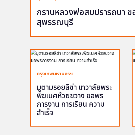
กราบหลวงพ่อสมปรารถนา ขอพ
สุพรรณบุรี
กรุงเทพมหานครฯ
มูตามรอยลิซ่า เทวาลัยพระ
พิฆเนศห้วยขวาง ขอพร
การงาน การเรียน ความ
สำเร็จ