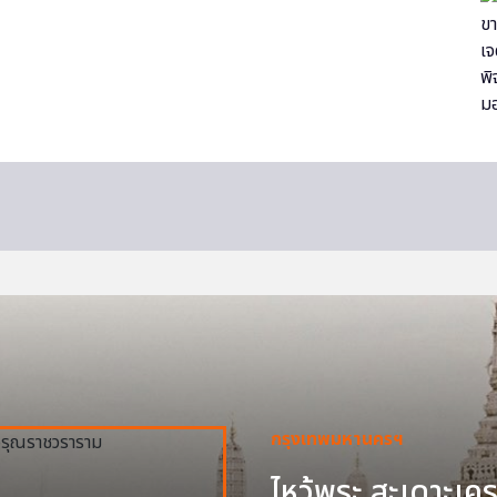
กรุงเทพมหานครฯ
ไหว้พระ สะเดาะเครา