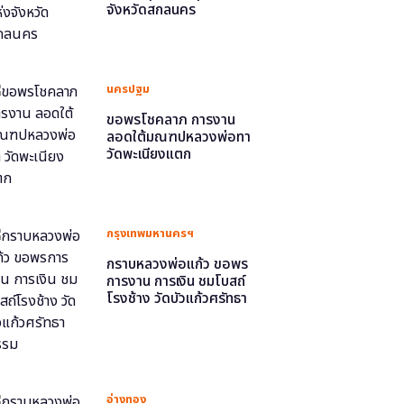
จังหวัดสกลนคร
นครปฐม
ขอพรโชคลาภ การงาน
ลอดใต้มณฑปหลวงพ่อทา
วัดพะเนียงแตก
กรุงเทพมหานครฯ
กราบหลวงพ่อแก้ว ขอพร
การงาน การเงิน ชมโบสถ์
โรงช้าง วัดบัวแก้วศรัทธา
ธรรม
อ่างทอง