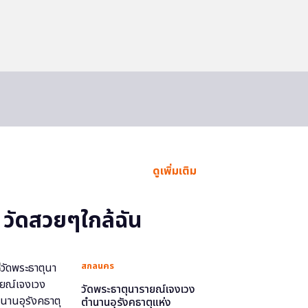
ดูเพิ่มเติม
วัดสวยๆใกล้ฉัน
สกลนคร
วัดพระธาตุนารายณ์เจงเวง
ตำนานอุรังคธาตุแห่ง