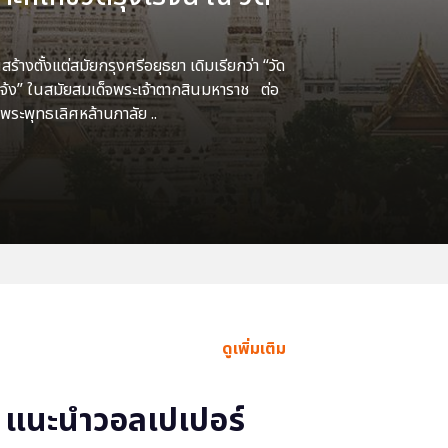
้างตั้งแต่สมัยกรุงศรีอยุธยา เดิมเรียกว่า “วัด
แจ้ง” ในสมัยสมเด็จพระเจ้าตากสินมหาราช ต่อ
พระพุทธเลิศหล้านภาลัย ..
ดูเพิ่มเติม
แนะนำวอลเปเปอร์