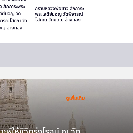
กราบหลวงพ่อขาว สักการะ
พระเจดีย์มอญ วัดพิจารณ์
โสภณ วัดมอญ อ่างทอง
ดูเพิ่มเติม
ะห์ให้ชีวิตรุ่งโรจน์ ณ วัด