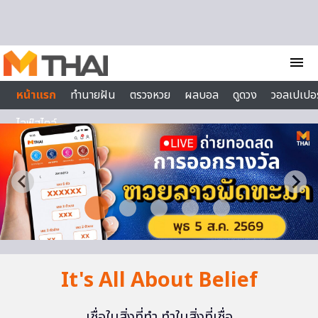
Skip to content
menu
หน้าแรก
ทำนายฝัน
ตรวจหวย
ผลบอล
ดูดวง
วอลเปเปอร
ไลฟ์สไตล์
It's All About Belief
เชื่อในสิ่งที่ทำ ทำในสิ่งที่เชื่อ