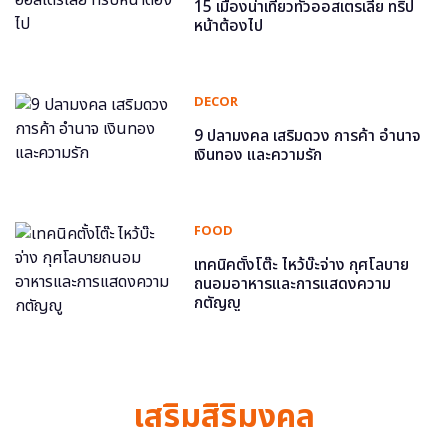
15 เมืองน่าเที่ยวทั่วออสเตรเลีย ทริป
หน้าต้องไป
DECOR
9 ปลามงคล เสริมดวง การค้า อำนาจ
เงินทอง และความรัก
FOOD
เทคนิคตั้งโต๊ะ ไหว้บ๊ะจ่าง กุศโลบาย
ถนอมอาหารและการแสดงความ
กตัญญู
เสริมสิริมงคล