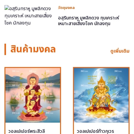
วัตถุมงคล
อสุรินทราหู มูพลิกดวง ทุบเคราะห์
เหมาะสายเสี่ยงโชค นักลงทุน
สินค้ามงคล
ดูเพิ่มเติม
วอลเปเปอร์พระสีวลี
วอลเปเปอร์ท้าวกุเวร