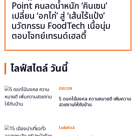
Point คนลดน้ำหนัก ‘คินเซน’
เปลี่ยน ‘อกไก่’ สู่ ‘เส้นไร้แป้ง’
นวัตกรรม FoodTech เนื้อนุ่ม
ตอบโจทย์เทรนด์เฮลตี้
ไลฟ์สไตล์ วันนี้
DECOR
5 ดอกไม้มงคล ความหมายดี เพิ่มความ
สวยงามให้กับบ้าน
ไลฟ์สไตล์