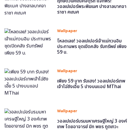
ฤกษ์ดีวันคเณศจตุรถี แจกฟรี!
วอลเปเปอร์พระพิฆเนศ ปางลาลบาคจา
ราชา คเณศ
Wallpaper
โหลดเลย! วอลเปเปอร์เจ้าแม่กวนอิม
ประทานพร ชุดเปิดคลัง รับทรัพย์ เพียง
59 บ.
Wallpaper
เพียง 59 บาท รับเฮง! วอลเปเปอร์เทพ
เจ้าไฉ่ซิงเอี๊ย 5 ปางบนแอป MThai
Wallpaper
วอลเปเปอร์บรมมหาเศรษฐีใหญ่ 3 องค์
เทพ โดยอาจารย์ มิก พชร ทูตเทวะ