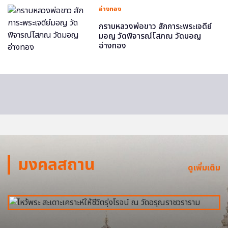
อ่างทอง
กราบหลวงพ่อขาว สักการะพระเจดีย์
มอญ วัดพิจารณ์โสภณ วัดมอญ
อ่างทอง
มงคลสถาน
ดูเพิ่มเติม