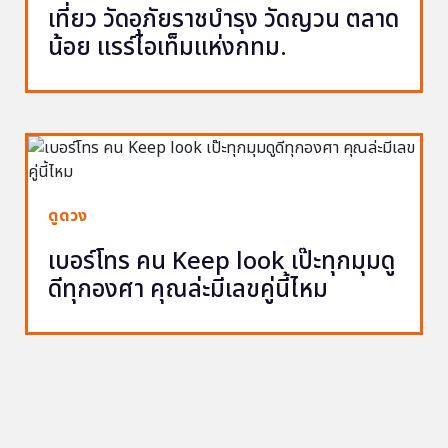
เที่ยว วัดอุภัยราชบำรุง วัดญวน ตลาด
น้อย แรร์ไอเท็มแห่งกทม.
ดูดวง
เบอร์โทร คน Keep look เป๊ะทุกมุมดู
ดีทุกองศา คุณล่ะมีเลขคู่นี้ไหม