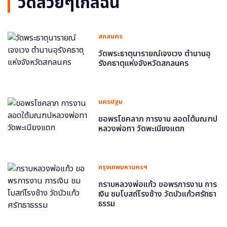
วัดสวยๆใกล้ฉัน
สกลนคร
วัดพระธาตุนารายณ์เจงเวง ตำนานอุ
รังคธาตุแห่งจังหวัดสกลนคร
นครปฐม
ขอพรโชคลาภ การงาน ลอดใต้มณฑป
หลวงพ่อทา วัดพะเนียงแตก
กรุงเทพมหานครฯ
กราบหลวงพ่อแก้ว ขอพรการงาน การ
เงิน ชมโบสถ์โรงช้าง วัดบัวแก้วศรัทธา
ธรรม