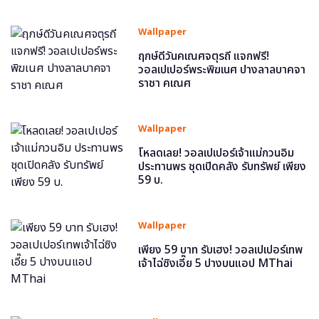
Wallpaper
ฤกษ์ดีวันคเณศจตุรถี แจกฟรี!
วอลเปเปอร์พระพิฆเนศ ปางลาลบาคจา
ราชา คเณศ
Wallpaper
โหลดเลย! วอลเปเปอร์เจ้าแม่กวนอิม
ประทานพร ชุดเปิดคลัง รับทรัพย์ เพียง
59 บ.
Wallpaper
เพียง 59 บาท รับเฮง! วอลเปเปอร์เทพ
เจ้าไฉ่ซิงเอี๊ย 5 ปางบนแอป MThai