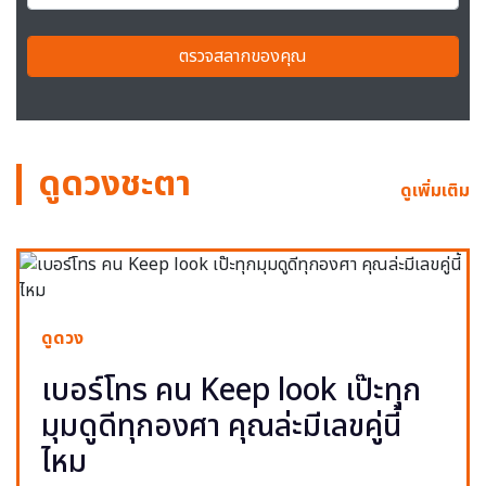
ตรวจสลากของคุณ
ดูดวงชะตา
ดูเพิ่มเติม
ดูดวง
เบอร์โทร คน Keep look เป๊ะทุก
มุมดูดีทุกองศา คุณล่ะมีเลขคู่นี้
ไหม