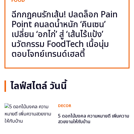
FOOD
ฉีกกฎคนรักเส้น! ปลดล็อก Pain
Point คนลดน้ำหนัก ‘คินเซน’
เปลี่ยน ‘อกไก่’ สู่ ‘เส้นไร้แป้ง’
นวัตกรรม FoodTech เนื้อนุ่ม
ตอบโจทย์เทรนด์เฮลตี้
ไลฟ์สไตล์ วันนี้
DECOR
5 ดอกไม้มงคล ความหมายดี เพิ่มความ
สวยงามให้กับบ้าน