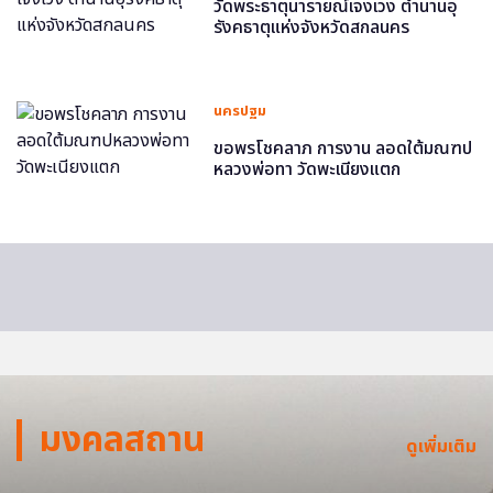
วัดพระธาตุนารายณ์เจงเวง ตำนานอุ
รังคธาตุแห่งจังหวัดสกลนคร
นครปฐม
ขอพรโชคลาภ การงาน ลอดใต้มณฑป
หลวงพ่อทา วัดพะเนียงแตก
มงคลสถาน
ดูเพิ่มเติม