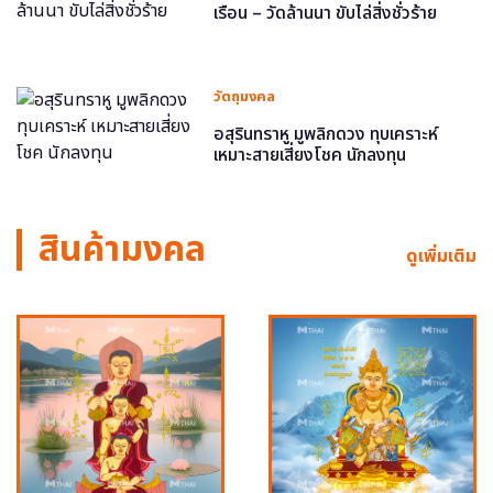
เรือน – วัดล้านนา ขับไล่สิ่งชั่วร้าย
วัตถุมงคล
อสุรินทราหู มูพลิกดวง ทุบเคราะห์
เหมาะสายเสี่ยงโชค นักลงทุน
สินค้ามงคล
ดูเพิ่มเติม