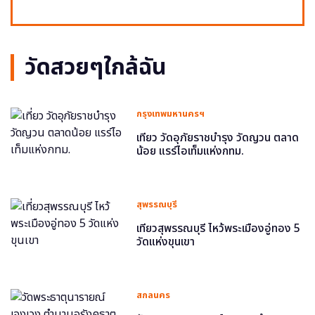
วัดสวยๆใกล้ฉัน
กรุงเทพมหานครฯ
เที่ยว วัดอุภัยราชบำรุง วัดญวน ตลาด
น้อย แรร์ไอเท็มแห่งกทม.
สุพรรณบุรี
เที่ยวสุพรรณบุรี ไหว้พระเมืองอู่ทอง 5
วัดแห่งขุนเขา
สกลนคร