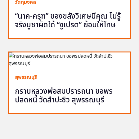
วัตถุมงคล
“นาค-ครุฑ” ของขลังวิเศษมีคุณ ไม่รู้
จริงบูชาผิดได้ “งูเปรต” ย้อนให้โทษ
สุพรรณบุรี
กราบหลวงพ่อสมปรารถนา ขอพร
ปลดหนี้ วัดสำปะซิว สุพรรณบุรี