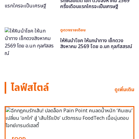
รักษ์เลขเด็ด เช็ก ดวงสิงหาคม 2569
ครึ่งเดือนแรกใครจะเป็นเศรษฐี
ดูดวงรายเดือน
ให้หินนำโชค ให้นกนำทาง เช็กดวง
สิงหาคม 2569 โดย อ.นก กุลภัสสรณ์
ไลฟ์สไตล์
ดูเพิ่มเติม