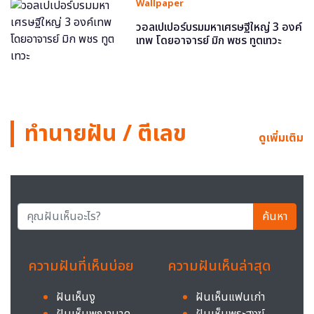
Wallpaper
วอลเปเปอร์บรมมหาเศรษฐีใหญ่ 3 องค์
เทพ โดยอาจารย์ มิก พชร ทูตเทวะ
ทำนายฝัน / ตีเลข
ดูเพิ่มเติม
ค้นหา
ความฝันที่เห็นบ่อย
ความฝันเห็นล่าสุด
ฝันเห็นงู
ฝันเห็นแฟนเก่า
ฝันเห็นพญานาค
ฝันเห็นพระสงฆ์