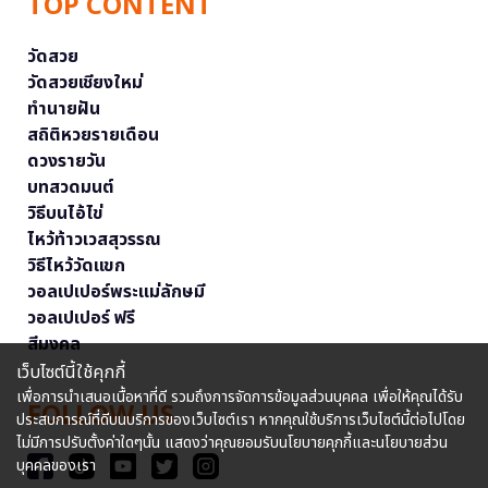
TOP CONTENT
วัดสวย
วัดสวยเชียงใหม่
ทำนายฝัน
สถิติหวยรายเดือน
ดวงรายวัน
บทสวดมนต์
วิธีบนไอ้ไข่
ไหว้ท้าวเวสสุวรรณ
วิธีไหว้วัดแขก
วอลเปเปอร์พระแม่ลักษมี
วอลเปเปอร์ ฟรี
สีมงคล
เว็บไซต์นี้ใช้คุกกี้
เพื่อการนำเสนอเนื้อหาที่ดี รวมถึงการจัดการข้อมูลส่วนบุคคล เพื่อให้คุณได้รับ
FOLLOW US
ประสบการณ์ที่ดีบนบริการของเว็บไซต์เรา หากคุณใช้บริการเว็บไซต์นี้ต่อไปโดย
ไม่มีการปรับตั้งค่าใดๆนั้น แสดงว่าคุณยอมรับนโยบายคุกกี้และนโยบายส่วน
บุคคลของเรา