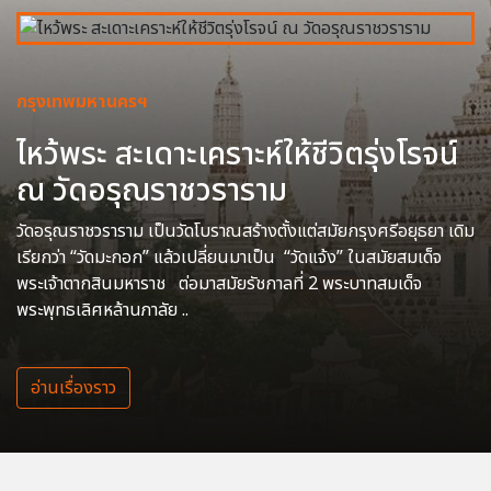
กรุงเทพมหานครฯ
ไหว้พระ สะเดาะเคราะห์ให้ชีวิตรุ่งโรจน์
ณ วัดอรุณราชวราราม
วัดอรุณราชวราราม เป็นวัดโบราณสร้างตั้งแต่สมัยกรุงศรีอยุธยา เดิม
เรียกว่า “วัดมะกอก” แล้วเปลี่ยนมาเป็น “วัดแจ้ง” ในสมัยสมเด็จ
พระเจ้าตากสินมหาราช ต่อมาสมัยรัชกาลที่ 2 พระบาทสมเด็จ
พระพุทธเลิศหล้านภาลัย ..
อ่านเรื่องราว