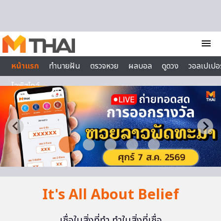
Skip to content
menu
หน้าแรก
ทำนายฝัน
ตรวจหวย
ผลบอล
ดูดวง
วอลเปเปอร
ไลฟ์สไตล์
It's All About Belief
เชื่อในสิ่งที่ทำ ทำในสิ่งที่เชื่อ