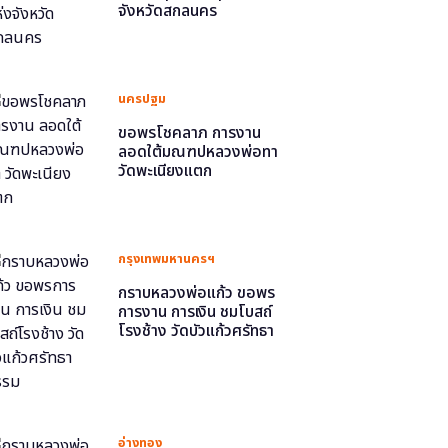
จังหวัดสกลนคร
นครปฐม
ขอพรโชคลาภ การงาน
ลอดใต้มณฑปหลวงพ่อทา
วัดพะเนียงแตก
กรุงเทพมหานครฯ
กราบหลวงพ่อแก้ว ขอพร
การงาน การเงิน ชมโบสถ์
โรงช้าง วัดบัวแก้วศรัทธา
ธรรม
อ่างทอง