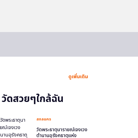
ดูเพิ่มเติม
วัดสวยๆใกล้ฉัน
สกลนคร
วัดพระธาตุนารายณ์เจงเวง
ตำนานอุรังคธาตุแห่ง