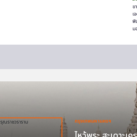
กรุงเทพมหานครฯ
ไหว้พระ สะเดาะเครา