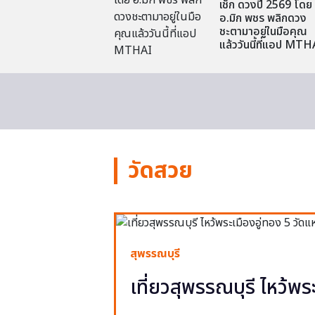
เช็ก ดวงปี 2569 โดย
อ.มิก พชร พลิกดวง
ชะตามาอยู่ในมือคุณ
แล้ววันนี้ที่แอป MTH
วัดสวย
สุพรรณบุรี
เที่ยวสุพรรณบุรี ไหว้พร