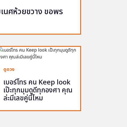
ิฆเนศห้วยขวาง ขอพร
จ
ดูดวง
เบอร์โทร คน Keep look
เป๊ะทุกมุมดูดีทุกองศา คุณ
ล่ะมีเลขคู่นี้ไหม