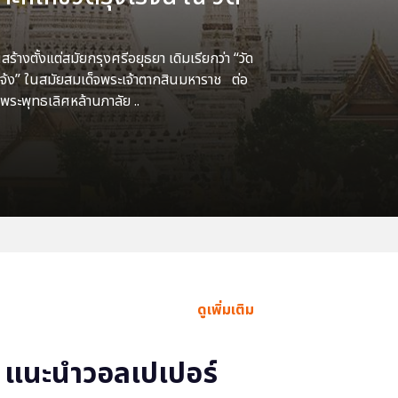
้างตั้งแต่สมัยกรุงศรีอยุธยา เดิมเรียกว่า “วัด
แจ้ง” ในสมัยสมเด็จพระเจ้าตากสินมหาราช ต่อ
พระพุทธเลิศหล้านภาลัย ..
ดูเพิ่มเติม
แนะนำวอลเปเปอร์