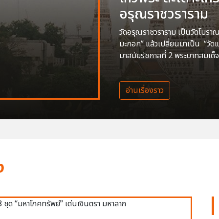
อรุณราชวราราม
วัดอรุณราชวราราม เป็นวัดโบราณสร
มะกอก” แล้วเปลี่ยนมาเป็น “วัด
มาสมัยรัชกาลที่ 2 พระบาทสมเด็จ
อ่านเรื่องราว
ง