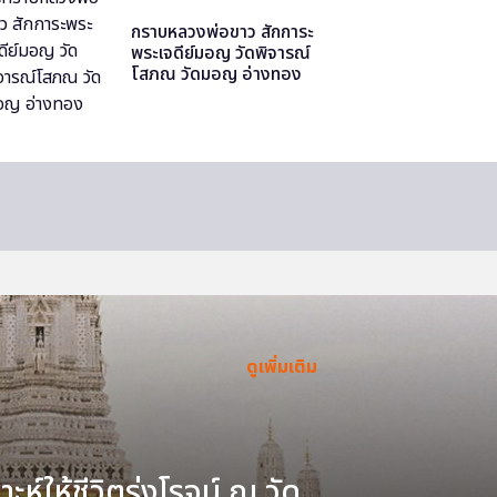
กราบหลวงพ่อขาว สักการะ
พระเจดีย์มอญ วัดพิจารณ์
โสภณ วัดมอญ อ่างทอง
ดูเพิ่มเติม
ะห์ให้ชีวิตรุ่งโรจน์ ณ วัด