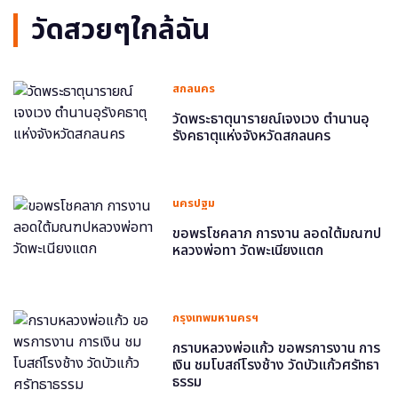
วัดสวยๆใกล้ฉัน
สกลนคร
วัดพระธาตุนารายณ์เจงเวง ตำนานอุ
รังคธาตุแห่งจังหวัดสกลนคร
นครปฐม
ขอพรโชคลาภ การงาน ลอดใต้มณฑป
หลวงพ่อทา วัดพะเนียงแตก
กรุงเทพมหานครฯ
กราบหลวงพ่อแก้ว ขอพรการงาน การ
เงิน ชมโบสถ์โรงช้าง วัดบัวแก้วศรัทธา
ธรรม