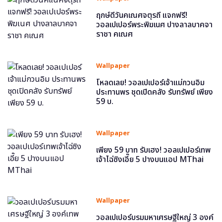
ฤกษ์ดีวันคเณศจตุรถี แจกฟรี!
วอลเปเปอร์พระพิฆเนศ ปางลาลบาคจา
ราชา คเณศ
Wallpaper
โหลดเลย! วอลเปเปอร์เจ้าแม่กวนอิม
ประทานพร ชุดเปิดคลัง รับทรัพย์ เพียง
59 บ.
Wallpaper
เพียง 59 บาท รับเฮง! วอลเปเปอร์เทพ
เจ้าไฉ่ซิงเอี๊ย 5 ปางบนแอป MThai
Wallpaper
วอลเปเปอร์บรมมหาเศรษฐีใหญ่ 3 องค์