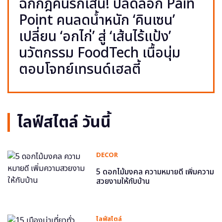
ฉีกกฎคนรักเส้น! ปลดล็อก Pain
Point คนลดน้ำหนัก ‘คินเซน’
เปลี่ยน ‘อกไก่’ สู่ ‘เส้นไร้แป้ง’
นวัตกรรม FoodTech เนื้อนุ่ม
ตอบโจทย์เทรนด์เฮลตี้
ไลฟ์สไตล์ วันนี้
DECOR
5 ดอกไม้มงคล ความหมายดี เพิ่มความ
สวยงามให้กับบ้าน
ไลฟ์สไตล์