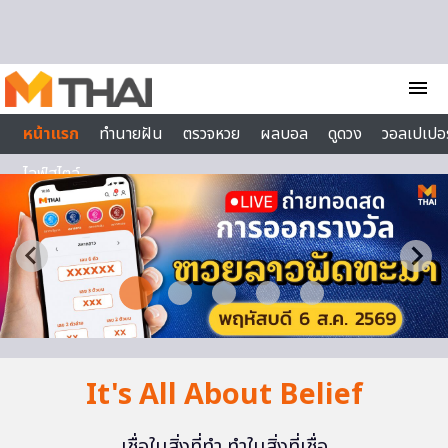
Skip to content
menu
หน้าแรก
ทำนายฝัน
ตรวจหวย
ผลบอล
ดูดวง
วอลเปเปอร
ไลฟ์สไตล์
It's All About Belief
เชื่อในสิ่งที่ทำ ทำในสิ่งที่เชื่อ