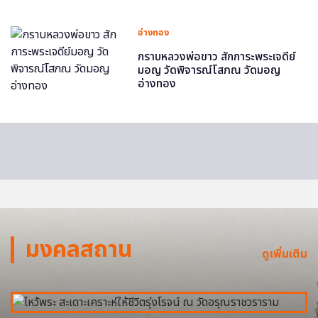
อ่างทอง
กราบหลวงพ่อขาว สักการะพระเจดีย์
มอญ วัดพิจารณ์โสภณ วัดมอญ
อ่างทอง
มงคลสถาน
ดูเพิ่มเติม