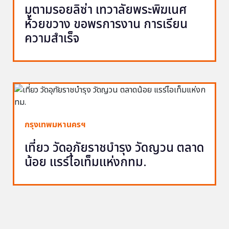
มูตามรอยลิซ่า เทวาลัยพระพิฆเนศ
ห้วยขวาง ขอพรการงาน การเรียน
ความสำเร็จ
กรุงเทพมหานครฯ
เที่ยว วัดอุภัยราชบำรุง วัดญวน ตลาด
น้อย แรร์ไอเท็มแห่งกทม.