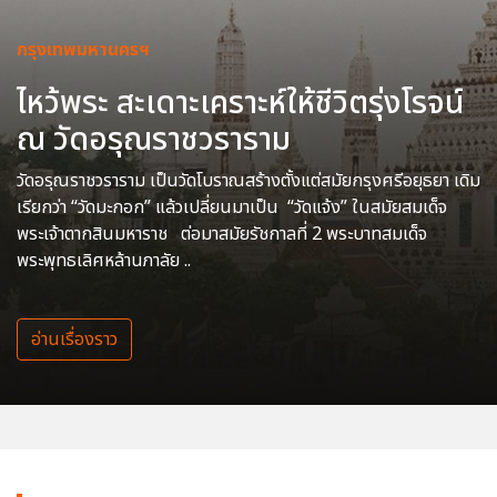
กรุงเทพมหานครฯ
ไหว้พระ สะเดาะเคราะห์ให้ชีวิตรุ่งโรจน์
ณ วัดอรุณราชวราราม
วัดอรุณราชวราราม เป็นวัดโบราณสร้างตั้งแต่สมัยกรุงศรีอยุธยา เดิม
เรียกว่า “วัดมะกอก” แล้วเปลี่ยนมาเป็น “วัดแจ้ง” ในสมัยสมเด็จ
พระเจ้าตากสินมหาราช ต่อมาสมัยรัชกาลที่ 2 พระบาทสมเด็จ
พระพุทธเลิศหล้านภาลัย ..
อ่านเรื่องราว