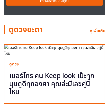
ตรวจสลากของคุณ
ดูดวงชะตา
ดูเพิ่มเติม
ดูดวง
เบอร์โทร คน Keep look เป๊ะทุก
มุมดูดีทุกองศา คุณล่ะมีเลขคู่นี้
ไหม