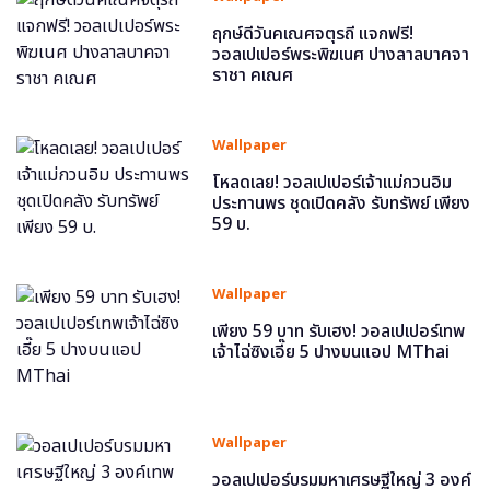
ฤกษ์ดีวันคเณศจตุรถี แจกฟรี!
วอลเปเปอร์พระพิฆเนศ ปางลาลบาคจา
ราชา คเณศ
Wallpaper
โหลดเลย! วอลเปเปอร์เจ้าแม่กวนอิม
ประทานพร ชุดเปิดคลัง รับทรัพย์ เพียง
59 บ.
Wallpaper
เพียง 59 บาท รับเฮง! วอลเปเปอร์เทพ
เจ้าไฉ่ซิงเอี๊ย 5 ปางบนแอป MThai
Wallpaper
วอลเปเปอร์บรมมหาเศรษฐีใหญ่ 3 องค์