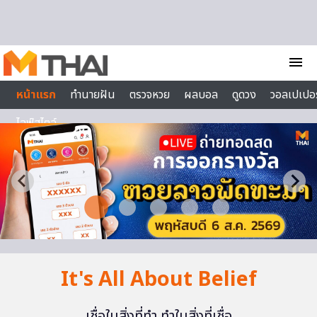
Skip to content
menu
หน้าแรก
ทำนายฝัน
ตรวจหวย
ผลบอล
ดูดวง
วอลเปเปอร
ไลฟ์สไตล์
It's All About Belief
เชื่อในสิ่งที่ทำ ทำในสิ่งที่เชื่อ