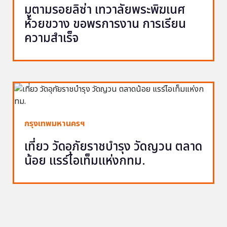
มูตามรอยลิซ่า เทวาลัยพระพิฆเนศ
ห้วยขวาง ขอพรการงาน การเรียน
ความสำเร็จ
กรุงเทพมหานครฯ
เที่ยว วัดอุภัยราชบำรุง วัดญวน ตลาด
น้อย แรร์ไอเท็มแห่งกทม.