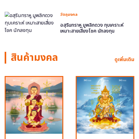
วัตถุมงคล
อสุรินทราหู มูพลิกดวง ทุบเคราะห์
เหมาะสายเสี่ยงโชค นักลงทุน
สินค้ามงคล
ดูเพิ่มเติม