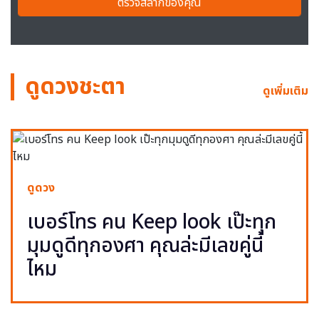
ตรวจสลากของคุณ
ดูดวงชะตา
ดูเพิ่มเติม
ดูดวง
เบอร์โทร คน Keep look เป๊ะทุก
มุมดูดีทุกองศา คุณล่ะมีเลขคู่นี้
ไหม