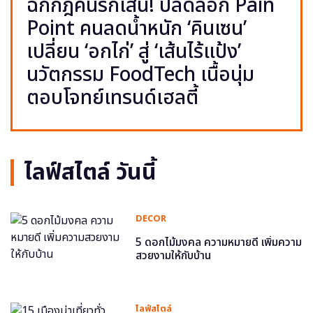
ฉีกกฎคนรักเส้น! ปลดล็อก Pain
Point คนลดน้ำหนัก ‘คินเซน’
เปลี่ยน ‘อกไก่’ สู่ ‘เส้นไร้แป้ง’
นวัตกรรม FoodTech เนื้อนุ่ม
ตอบโจทย์เทรนด์เฮลตี้
ไลฟ์สไตล์ วันนี้
DECOR
5 ดอกไม้มงคล ความหมายดี เพิ่มความ
สวยงามให้กับบ้าน
ไลฟ์สไตล์