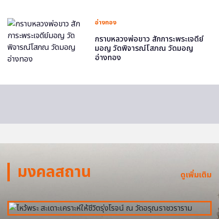
อ่างทอง
กราบหลวงพ่อขาว สักการะพระเจดีย์
มอญ วัดพิจารณ์โสภณ วัดมอญ
อ่างทอง
มงคลสถาน
ดูเพิ่มเติม