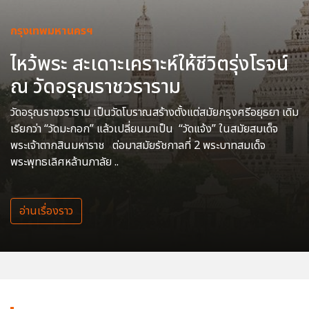
กรุงเทพมหานครฯ
ไหว้พระ สะเดาะเคราะห์ให้ชีวิตรุ่งโรจน์
ณ วัดอรุณราชวราราม
วัดอรุณราชวราราม เป็นวัดโบราณสร้างตั้งแต่สมัยกรุงศรีอยุธยา เดิม
เรียกว่า “วัดมะกอก” แล้วเปลี่ยนมาเป็น “วัดแจ้ง” ในสมัยสมเด็จ
พระเจ้าตากสินมหาราช ต่อมาสมัยรัชกาลที่ 2 พระบาทสมเด็จ
พระพุทธเลิศหล้านภาลัย ..
อ่านเรื่องราว