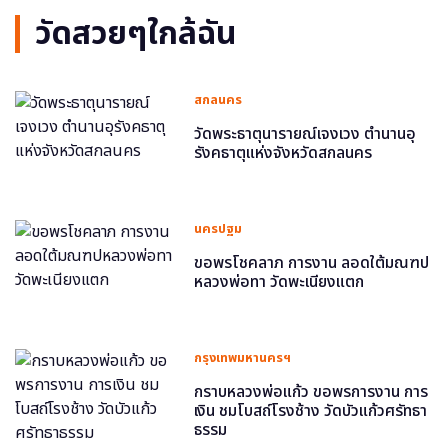
วัดสวยๆใกล้ฉัน
สกลนคร
วัดพระธาตุนารายณ์เจงเวง ตำนานอุ
รังคธาตุแห่งจังหวัดสกลนคร
นครปฐม
ขอพรโชคลาภ การงาน ลอดใต้มณฑป
หลวงพ่อทา วัดพะเนียงแตก
กรุงเทพมหานครฯ
กราบหลวงพ่อแก้ว ขอพรการงาน การ
เงิน ชมโบสถ์โรงช้าง วัดบัวแก้วศรัทธา
ธรรม