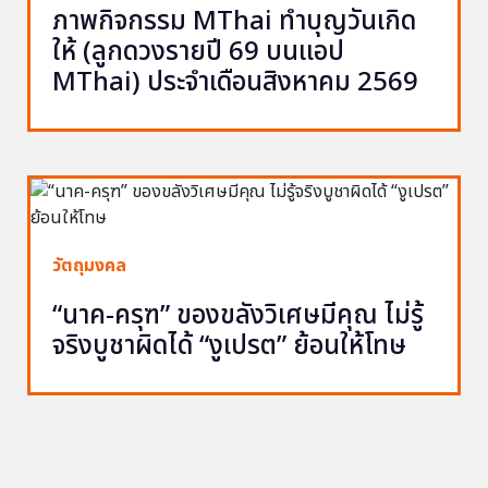
ภาพกิจกรรม MThai ทำบุญวันเกิด
ให้ (ลูกดวงรายปี 69 บนแอป
MThai) ประจำเดือนสิงหาคม 2569
วัตถุมงคล
“นาค-ครุฑ” ของขลังวิเศษมีคุณ ไม่รู้
จริงบูชาผิดได้ “งูเปรต” ย้อนให้โทษ