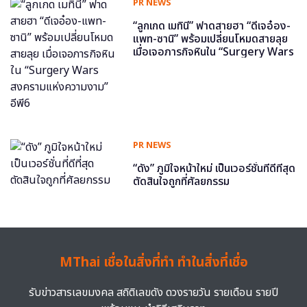
PR NEWS
“ลูกเกด เมทินี” ฟาดสายฮา “ดีเจอ๋อง-
แพท-ซานิ” พร้อมเปลี่ยนโหมดสายลุย
เมื่อเจอภารกิจหินใน “Surgery Wars
สงครามแห่งความงาม” อีพี6
PR NEWS
“ดัง” ภูมิใจหน้าใหม่ เป็นเวอร์ชั่นที่ดีที่สุด
ตัดสินใจถูกที่ศัลยกรรม
MThai เชื่อในสิ่งที่ทำ ทำในสิ่งที่เชื่อ
รับข่าวสารเลขมงคล สถิติเลขดัง ดวงรายวัน รายเดือน รายปี