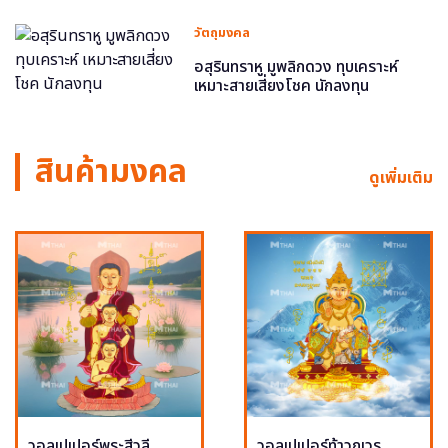
วัตถุมงคล
อสุรินทราหู มูพลิกดวง ทุบเคราะห์
เหมาะสายเสี่ยงโชค นักลงทุน
สินค้ามงคล
ดูเพิ่มเติม
วอลเปเปอร์พระสีวลี
วอลเปเปอร์ท้าวกุเวร