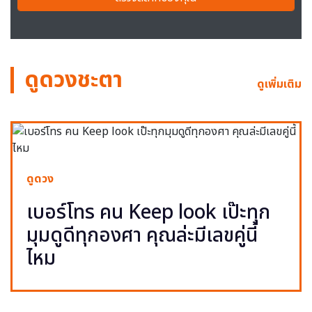
ดูดวงชะตา
ดูเพิ่มเติม
ดูดวง
เบอร์โทร คน Keep look เป๊ะทุก
มุมดูดีทุกองศา คุณล่ะมีเลขคู่นี้
ไหม