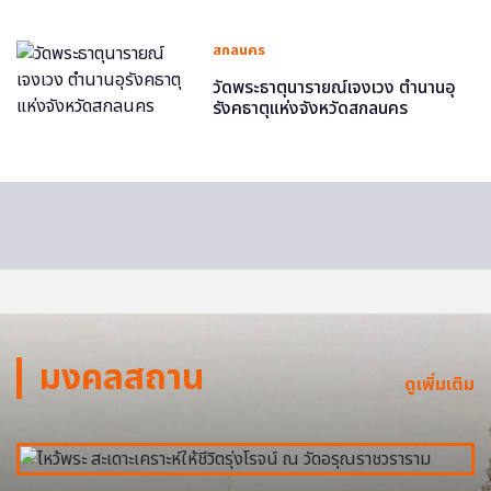
สกลนคร
วัดพระธาตุนารายณ์เจงเวง ตำนานอุ
รังคธาตุแห่งจังหวัดสกลนคร
มงคลสถาน
ดูเพิ่มเติม