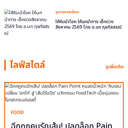
ดูดวงรายเดือน
ให้หินนำโชค ให้นกนำทาง เช็กดวง
สิงหาคม 2569 โดย อ.นก กุลภัสสรณ์
ไลฟ์สไตล์
ดูเพิ่มเติม
FOOD
ฉีกกฎคนรักเส้น! ปลดล็อก Pain