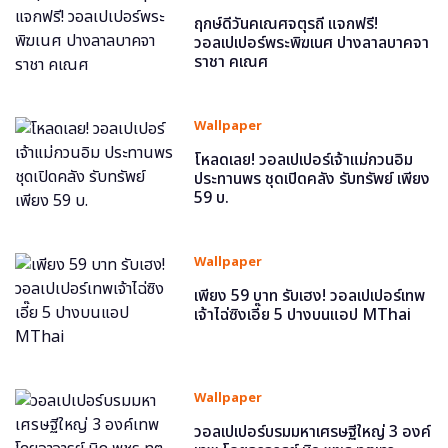
ฤกษ์ดีวันคเณศจตุรถี แจกฟรี!
วอลเปเปอร์พระพิฆเนศ ปางลาลบาคจา
ราชา คเณศ
Wallpaper
โหลดเลย! วอลเปเปอร์เจ้าแม่กวนอิม
ประทานพร ชุดเปิดคลัง รับทรัพย์ เพียง
59 บ.
Wallpaper
เพียง 59 บาท รับเฮง! วอลเปเปอร์เทพ
เจ้าไฉ่ซิงเอี๊ย 5 ปางบนแอป MThai
Wallpaper
วอลเปเปอร์บรมมหาเศรษฐีใหญ่ 3 องค์