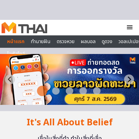
Skip to content
menu
หน้าแรก
ทำนายฝัน
ตรวจหวย
ผลบอล
ดูดวง
วอลเปเปอร
ไลฟ์สไตล์
It's All About Belief
เชื่อในสิ่งที่ทำ ทำในสิ่งที่เชื่อ