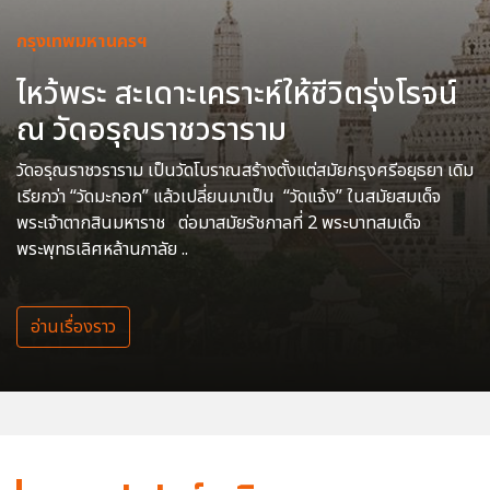
กรุงเทพมหานครฯ
ไหว้พระ สะเดาะเคราะห์ให้ชีวิตรุ่งโรจน์
ณ วัดอรุณราชวราราม
วัดอรุณราชวราราม เป็นวัดโบราณสร้างตั้งแต่สมัยกรุงศรีอยุธยา เดิม
เรียกว่า “วัดมะกอก” แล้วเปลี่ยนมาเป็น “วัดแจ้ง” ในสมัยสมเด็จ
พระเจ้าตากสินมหาราช ต่อมาสมัยรัชกาลที่ 2 พระบาทสมเด็จ
พระพุทธเลิศหล้านภาลัย ..
อ่านเรื่องราว