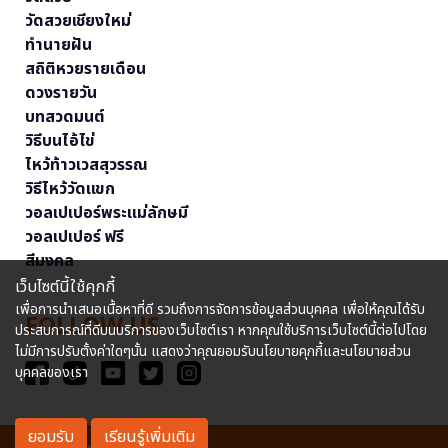
วัดสวยเชียงใหม่
ทำนายฝัน
สถิติหวยรายเดือน
ดวงรายวัน
บทสวดมนต์
วิธีบนไอ้ไข่
ไหว้ท้าวเวสสุวรรณ
วิธีไหว้วัดแขก
วอลเปเปอร์พระแม่ลักษมี
วอลเปเปอร์ ฟรี
สีมงคล
เว็บไซต์นี้ใช้คุกกี้
เพื่อการนำเสนอเนื้อหาที่ดี รวมถึงการจัดการข้อมูลส่วนบุคคล เพื่อให้คุณได้รับ
FOLLOW US
ประสบการณ์ที่ดีบนบริการของเว็บไซต์เรา หากคุณใช้บริการเว็บไซต์นี้ต่อไปโดย
ไม่มีการปรับตั้งค่าใดๆนั้น แสดงว่าคุณยอมรับนโยบายคุกกี้และนโยบายส่วน
บุคคลของเรา
ยอมรับ
เรียนรู้เพิ่มเติม