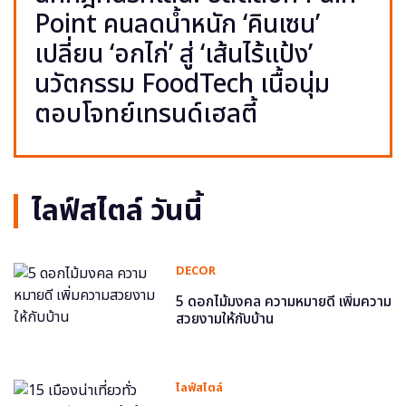
Point คนลดน้ำหนัก ‘คินเซน’
เปลี่ยน ‘อกไก่’ สู่ ‘เส้นไร้แป้ง’
นวัตกรรม FoodTech เนื้อนุ่ม
ตอบโจทย์เทรนด์เฮลตี้
ไลฟ์สไตล์ วันนี้
DECOR
5 ดอกไม้มงคล ความหมายดี เพิ่มความ
สวยงามให้กับบ้าน
ไลฟ์สไตล์