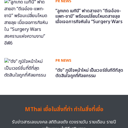
PR NEWS
“ลูกเกด เมทินี” ฟาดสายฮา “ดีเจอ๋อง-
แพท-ซานิ” พร้อมเปลี่ยนโหมดสายลุย
เมื่อเจอภารกิจหินใน “Surgery Wars
สงครามแห่งความงาม” อีพี6
PR NEWS
“ดัง” ภูมิใจหน้าใหม่ เป็นเวอร์ชั่นที่ดีที่สุด
ตัดสินใจถูกที่ศัลยกรรม
MThai เชื่อในสิ่งที่ทำ ทำในสิ่งที่เชื่อ
รับข่าวสารเลขมงคล สถิติเลขดัง ดวงรายวัน รายเดือน รายปี