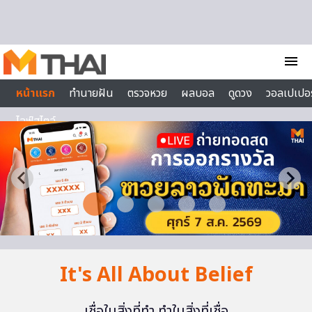
Skip to content
menu
หน้าแรก
ทำนายฝัน
ตรวจหวย
ผลบอล
ดูดวง
วอลเปเปอร
ไลฟ์สไตล์
It's All About Belief
เชื่อในสิ่งที่ทำ ทำในสิ่งที่เชื่อ