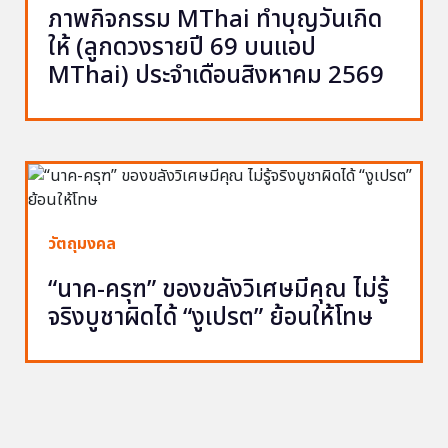
ภาพกิจกรรม MThai ทำบุญวันเกิด
ให้ (ลูกดวงรายปี 69 บนแอป
MThai) ประจำเดือนสิงหาคม 2569
วัตถุมงคล
“นาค-ครุฑ” ของขลังวิเศษมีคุณ ไม่รู้
จริงบูชาผิดได้ “งูเปรต” ย้อนให้โทษ