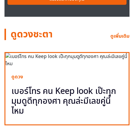
ดูดวงชะตา
ดูเพิ่มเติม
ดูดวง
เบอร์โทร คน Keep look เป๊ะทุก
มุมดูดีทุกองศา คุณล่ะมีเลขคู่นี้
ไหม