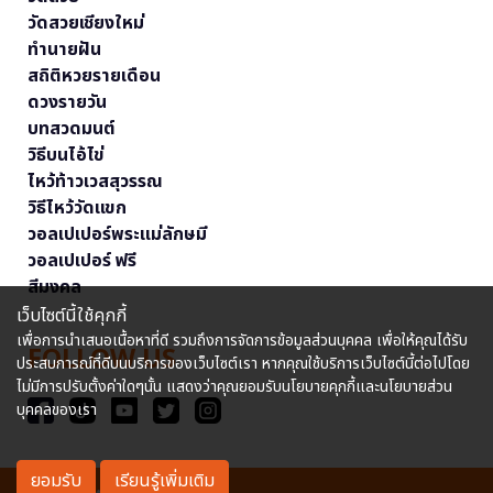
วัดสวยเชียงใหม่
ทำนายฝัน
สถิติหวยรายเดือน
ดวงรายวัน
บทสวดมนต์
วิธีบนไอ้ไข่
ไหว้ท้าวเวสสุวรรณ
วิธีไหว้วัดแขก
วอลเปเปอร์พระแม่ลักษมี
วอลเปเปอร์ ฟรี
สีมงคล
เว็บไซต์นี้ใช้คุกกี้
เพื่อการนำเสนอเนื้อหาที่ดี รวมถึงการจัดการข้อมูลส่วนบุคคล เพื่อให้คุณได้รับ
FOLLOW US
ประสบการณ์ที่ดีบนบริการของเว็บไซต์เรา หากคุณใช้บริการเว็บไซต์นี้ต่อไปโดย
ไม่มีการปรับตั้งค่าใดๆนั้น แสดงว่าคุณยอมรับนโยบายคุกกี้และนโยบายส่วน
บุคคลของเรา
ยอมรับ
เรียนรู้เพิ่มเติม