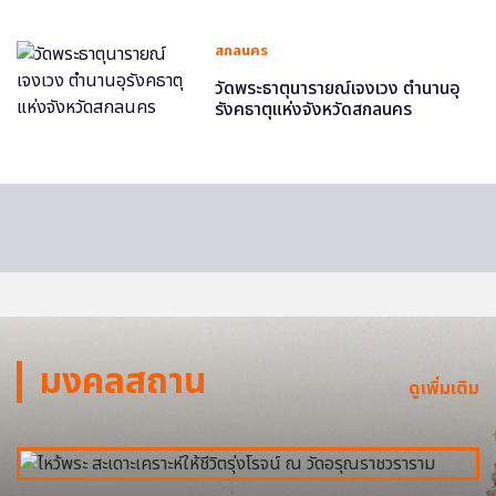
สกลนคร
วัดพระธาตุนารายณ์เจงเวง ตำนานอุ
รังคธาตุแห่งจังหวัดสกลนคร
มงคลสถาน
ดูเพิ่มเติม