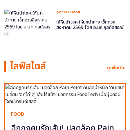
ดูดวงรายเดือน
ให้หินนำโชค ให้นกนำทาง เช็กดวง
สิงหาคม 2569 โดย อ.นก กุลภัสสรณ์
ไลฟ์สไตล์
ดูเพิ่มเติม
FOOD
ฉีกกฎคนรักเส้น! ปลดล็อก Pain