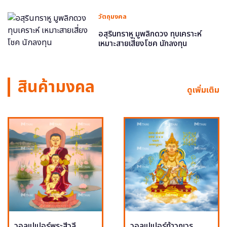
วัตถุมงคล
อสุรินทราหู มูพลิกดวง ทุบเคราะห์
เหมาะสายเสี่ยงโชค นักลงทุน
สินค้ามงคล
ดูเพิ่มเติม
วอลเปเปอร์พระสีวลี
วอลเปเปอร์ท้าวกุเวร