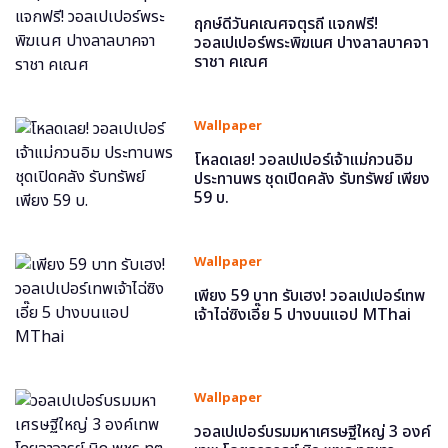
ฤกษ์ดีวันคเณศจตุรถี แจกฟรี!
วอลเปเปอร์พระพิฆเนศ ปางลาลบาคจา
ราชา คเณศ
Wallpaper
โหลดเลย! วอลเปเปอร์เจ้าแม่กวนอิม
ประทานพร ชุดเปิดคลัง รับทรัพย์ เพียง
59 บ.
Wallpaper
เพียง 59 บาท รับเฮง! วอลเปเปอร์เทพ
เจ้าไฉ่ซิงเอี๊ย 5 ปางบนแอป MThai
Wallpaper
วอลเปเปอร์บรมมหาเศรษฐีใหญ่ 3 องค์