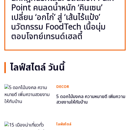
Point คนลดน้ำหนัก ‘คินเซน’
เปลี่ยน ‘อกไก่’ สู่ ‘เส้นไร้แป้ง’
นวัตกรรม FoodTech เนื้อนุ่ม
ตอบโจทย์เทรนด์เฮลตี้
ไลฟ์สไตล์ วันนี้
DECOR
5 ดอกไม้มงคล ความหมายดี เพิ่มความ
สวยงามให้กับบ้าน
ไลฟ์สไตล์