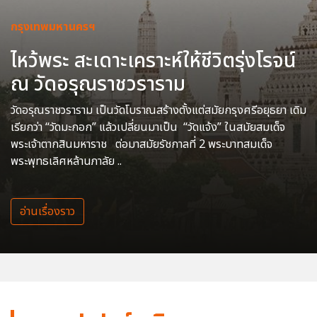
กรุงเทพมหานครฯ
ไหว้พระ สะเดาะเคราะห์ให้ชีวิตรุ่งโรจน์
ณ วัดอรุณราชวราราม
วัดอรุณราชวราราม เป็นวัดโบราณสร้างตั้งแต่สมัยกรุงศรีอยุธยา เดิม
เรียกว่า “วัดมะกอก” แล้วเปลี่ยนมาเป็น “วัดแจ้ง” ในสมัยสมเด็จ
พระเจ้าตากสินมหาราช ต่อมาสมัยรัชกาลที่ 2 พระบาทสมเด็จ
พระพุทธเลิศหล้านภาลัย ..
อ่านเรื่องราว