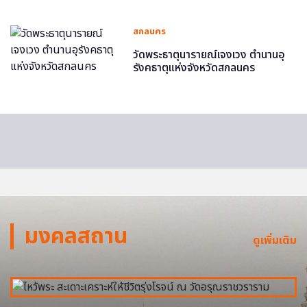
สกลนคร
วัดพระธาตุนารายณ์เจงเวง ตำนานอุ
รังคธาตุแห่งจังหวัดสกลนคร
มงคลสถาน
ดูเพิ่มเติม