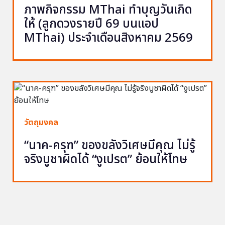
ภาพกิจกรรม MThai ทำบุญวันเกิด
ให้ (ลูกดวงรายปี 69 บนแอป
MThai) ประจำเดือนสิงหาคม 2569
วัตถุมงคล
“นาค-ครุฑ” ของขลังวิเศษมีคุณ ไม่รู้
จริงบูชาผิดได้ “งูเปรต” ย้อนให้โทษ