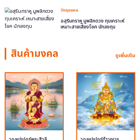
วัตถุมงคล
อสุรินทราหู มูพลิกดวง ทุบเคราะห์
เหมาะสายเสี่ยงโชค นักลงทุน
สินค้ามงคล
ดูเพิ่มเติม
วอลเปเปอร์พระสีวลี
วอลเปเปอร์ท้าวกุเวร