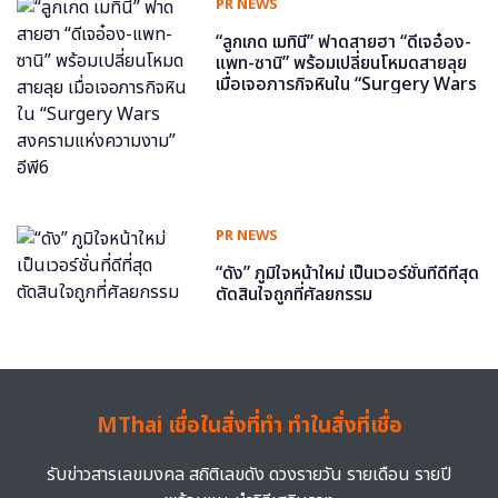
PR NEWS
“ลูกเกด เมทินี” ฟาดสายฮา “ดีเจอ๋อง-
แพท-ซานิ” พร้อมเปลี่ยนโหมดสายลุย
เมื่อเจอภารกิจหินใน “Surgery Wars
สงครามแห่งความงาม” อีพี6
PR NEWS
“ดัง” ภูมิใจหน้าใหม่ เป็นเวอร์ชั่นที่ดีที่สุด
ตัดสินใจถูกที่ศัลยกรรม
MThai เชื่อในสิ่งที่ทำ ทำในสิ่งที่เชื่อ
รับข่าวสารเลขมงคล สถิติเลขดัง ดวงรายวัน รายเดือน รายปี