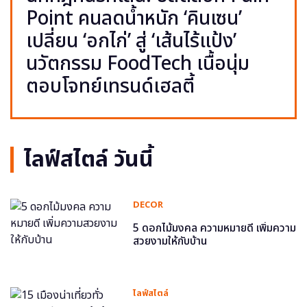
Point คนลดน้ำหนัก ‘คินเซน’
เปลี่ยน ‘อกไก่’ สู่ ‘เส้นไร้แป้ง’
นวัตกรรม FoodTech เนื้อนุ่ม
ตอบโจทย์เทรนด์เฮลตี้
ไลฟ์สไตล์ วันนี้
DECOR
5 ดอกไม้มงคล ความหมายดี เพิ่มความ
สวยงามให้กับบ้าน
ไลฟ์สไตล์