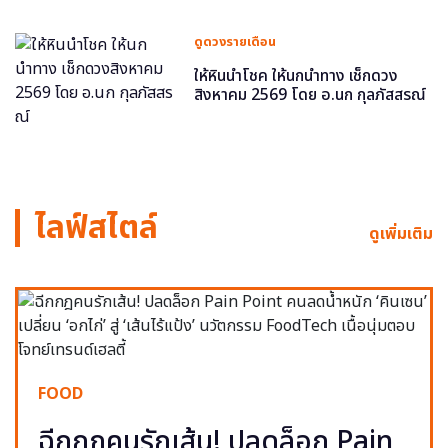
ดูดวงรายเดือน
ให้หินนำโชค ให้นกนำทาง เช็กดวง
สิงหาคม 2569 โดย อ.นก กุลภัสสรณ์
ไลฟ์สไตล์
ดูเพิ่มเติม
FOOD
ฉีกกฎคนรักเส้น! ปลดล็อก Pain