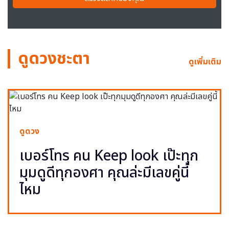
ดูดวงชะตา
ดูเพิ่มเติม
ดูดวง
เบอร์โทร คน Keep look เป๊ะทุก
มุมดูดีทุกองศา คุณล่ะมีเลขคู่นี้
ไหม