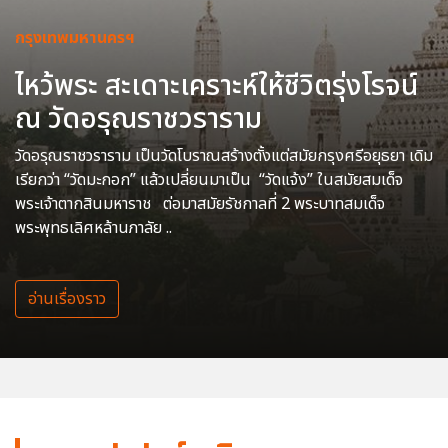
กรุงเทพมหานครฯ
ไหว้พระ สะเดาะเคราะห์ให้ชีวิตรุ่งโรจน์
ณ วัดอรุณราชวราราม
วัดอรุณราชวราราม เป็นวัดโบราณสร้างตั้งแต่สมัยกรุงศรีอยุธยา เดิม
เรียกว่า “วัดมะกอก” แล้วเปลี่ยนมาเป็น “วัดแจ้ง” ในสมัยสมเด็จ
พระเจ้าตากสินมหาราช ต่อมาสมัยรัชกาลที่ 2 พระบาทสมเด็จ
พระพุทธเลิศหล้านภาลัย ..
อ่านเรื่องราว