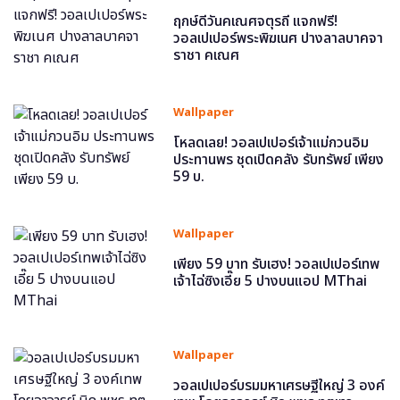
ฤกษ์ดีวันคเณศจตุรถี แจกฟรี!
วอลเปเปอร์พระพิฆเนศ ปางลาลบาคจา
ราชา คเณศ
Wallpaper
โหลดเลย! วอลเปเปอร์เจ้าแม่กวนอิม
ประทานพร ชุดเปิดคลัง รับทรัพย์ เพียง
59 บ.
Wallpaper
เพียง 59 บาท รับเฮง! วอลเปเปอร์เทพ
เจ้าไฉ่ซิงเอี๊ย 5 ปางบนแอป MThai
Wallpaper
วอลเปเปอร์บรมมหาเศรษฐีใหญ่ 3 องค์