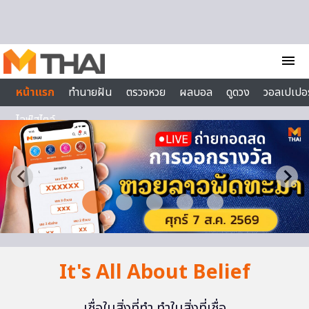
Skip to content
menu
หน้าแรก
ทำนายฝัน
ตรวจหวย
ผลบอล
ดูดวง
วอลเปเปอร
ไลฟ์สไตล์
It's All About Belief
เชื่อในสิ่งที่ทำ ทำในสิ่งที่เชื่อ