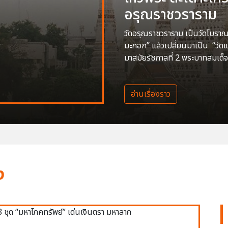
อรุณราชวราราม
วัดอรุณราชวราราม เป็นวัดโบราณสร
มะกอก” แล้วเปลี่ยนมาเป็น “วัด
มาสมัยรัชกาลที่ 2 พระบาทสมเด็จ
อ่านเรื่องราว
ง