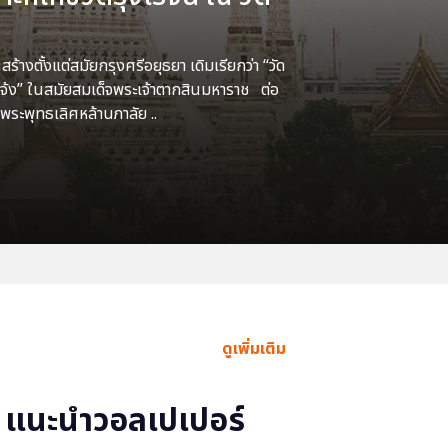
้างตั้งแต่สมัยกรุงศรีอยุธยา เดิมเรียกว่า “วัด
แจ้ง” ในสมัยสมเด็จพระเจ้าตากสินมหาราช ต่อ
พระพุทธเลิศหล้านภาลัย ..
ดูเพิ่มเติม
แนะนำวอลเปเปอร์