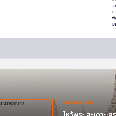
กรุงเทพมหานครฯ
ไหว้พระ สะเดาะเครา