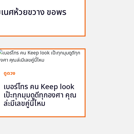
ิฆเนศห้วยขวาง ขอพร
จ
ดูดวง
เบอร์โทร คน Keep look
เป๊ะทุกมุมดูดีทุกองศา คุณ
ล่ะมีเลขคู่นี้ไหม