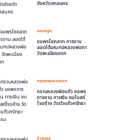
จังหวัดสกลนคร
นครปฐม
ขอพรโชคลาภ การงาน
ลอดใต้มณฑปหลวงพ่อทา
วัดพะเนียงแตก
กรุงเทพมหานครฯ
กราบหลวงพ่อแก้ว ขอพร
การงาน การเงิน ชมโบสถ์
โรงช้าง วัดบัวแก้วศรัทธา
ธรรม
อ่างทอง