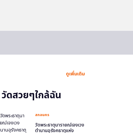
ดูเพิ่มเติม
วัดสวยๆใกล้ฉัน
สกลนคร
วัดพระธาตุนารายณ์เจงเวง
ตำนานอุรังคธาตุแห่ง