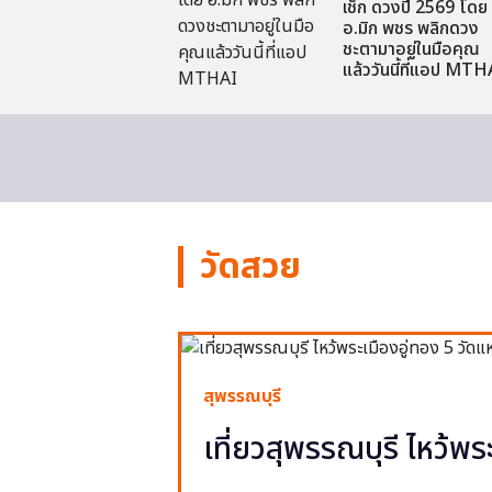
เช็ก ดวงปี 2569 โดย
อ.มิก พชร พลิกดวง
ชะตามาอยู่ในมือคุณ
แล้ววันนี้ที่แอป MTH
วัดสวย
สุพรรณบุรี
เที่ยวสุพรรณบุรี ไหว้พร