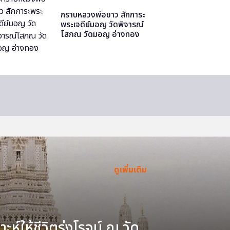
กราบหลวงพ่อขาว สักการะ
พระเจดีย์มอญ วัดพิจารณ์
โสภณ วัดมอญ อ่างทอง
ดูเพิ่มเติม
ะห์ให้ชีวิตรุ่งโรจน์ ณ วัด