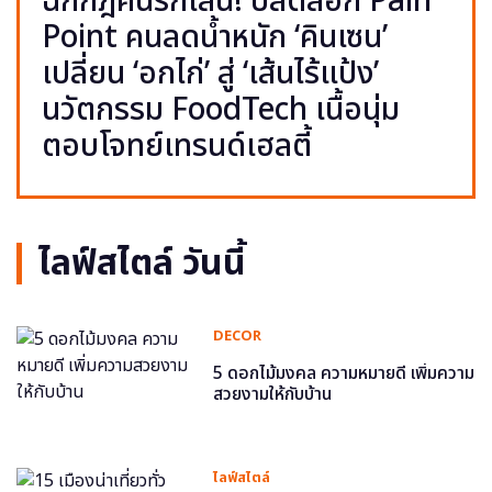
ฉีกกฎคนรักเส้น! ปลดล็อก Pain
Point คนลดน้ำหนัก ‘คินเซน’
เปลี่ยน ‘อกไก่’ สู่ ‘เส้นไร้แป้ง’
นวัตกรรม FoodTech เนื้อนุ่ม
ตอบโจทย์เทรนด์เฮลตี้
ไลฟ์สไตล์ วันนี้
DECOR
5 ดอกไม้มงคล ความหมายดี เพิ่มความ
สวยงามให้กับบ้าน
ไลฟ์สไตล์