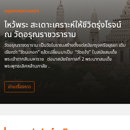
กรุงเทพมหานครฯ
ไหว้พระ สะเดาะเคราะห์ให้ชีวิตรุ่งโรจน์
ณ วัดอรุณราชวราราม
วัดอรุณราชวราราม เป็นวัดโบราณสร้างตั้งแต่สมัยกรุงศรีอยุธยา เดิม
เรียกว่า “วัดมะกอก” แล้วเปลี่ยนมาเป็น “วัดแจ้ง” ในสมัยสมเด็จ
พระเจ้าตากสินมหาราช ต่อมาสมัยรัชกาลที่ 2 พระบาทสมเด็จ
พระพุทธเลิศหล้านภาลัย ..
อ่านเรื่องราว