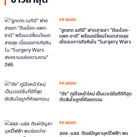
PR NEWS
“ลูกเกด เมทินี” ฟาดสายฮา “ดีเจอ๋อง-
แพท-ซานิ” พร้อมเปลี่ยนโหมดสายลุย
เมื่อเจอภารกิจหินใน “Surgery Wars
สงครามแห่งความงาม” อีพี6
PR NEWS
“ดัง” ภูมิใจหน้าใหม่ เป็นเวอร์ชั่นที่ดีที่สุด
ตัดสินใจถูกที่ศัลยกรรม
PR NEWS
สสส.-มสส. ตีแผ่ปัญหาบุหรี่ไฟฟ้า พบ