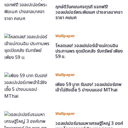
ฤกษ์ดีวันคเณศจตุรถี แจกฟรี!
วอลเปเปอร์พระพิฆเนศ ปางลาลบาคจา
ราชา คเณศ
Wallpaper
โหลดเลย! วอลเปเปอร์เจ้าแม่กวนอิม
ประทานพร ชุดเปิดคลัง รับทรัพย์ เพียง
59 บ.
Wallpaper
เพียง 59 บาท รับเฮง! วอลเปเปอร์เทพ
เจ้าไฉ่ซิงเอี๊ย 5 ปางบนแอป MThai
Wallpaper
วอลเปเปอร์บรมมหาเศรษฐีใหญ่ 3 องค์