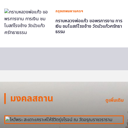
กรุงเทพมหานครฯ
กราบหลวงพ่อแก้ว ขอพรการงาน การ
เงิน ชมโบสถ์โรงช้าง วัดบัวแก้วศรัทธา
ธรรม
มงคลสถาน
ดูเพิ่มเติม