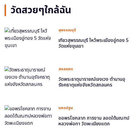
วัดสวยๆใกล้ฉัน
สุพรรณบุรี
เที่ยวสุพรรณบุรี ไหว้พระเมืองอู่ทอง 5
วัดแห่งขุนเขา
สกลนคร
วัดพระธาตุนารายณ์เจงเวง ตำนานอุ
รังคธาตุแห่งจังหวัดสกลนคร
นครปฐม
ขอพรโชคลาภ การงาน ลอดใต้มณฑป
หลวงพ่อทา วัดพะเนียงแตก