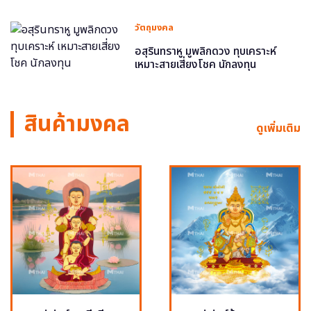
วัตถุมงคล
อสุรินทราหู มูพลิกดวง ทุบเคราะห์
เหมาะสายเสี่ยงโชค นักลงทุน
สินค้ามงคล
ดูเพิ่มเติม