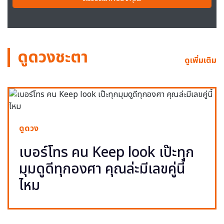
ดูดวงชะตา
ดูเพิ่มเติม
ดูดวง
เบอร์โทร คน Keep look เป๊ะทุก
มุมดูดีทุกองศา คุณล่ะมีเลขคู่นี้
ไหม