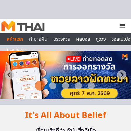
Skip to content
menu
หน้าแรก
ทำนายฝัน
ตรวจหวย
ผลบอล
ดูดวง
วอลเปเปอร
ไลฟ์สไตล์
It's All About Belief
เชื่อในสิ่งที่ทำ ทำในสิ่งที่เชื่อ