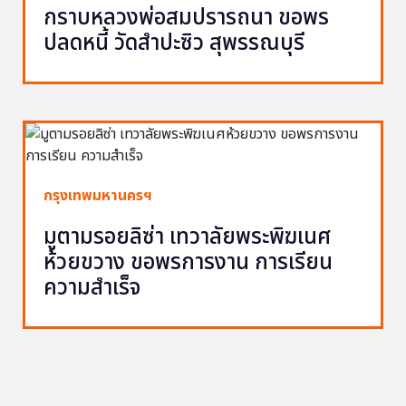
กราบหลวงพ่อสมปรารถนา ขอพร
ปลดหนี้ วัดสำปะซิว สุพรรณบุรี
กรุงเทพมหานครฯ
มูตามรอยลิซ่า เทวาลัยพระพิฆเนศ
ห้วยขวาง ขอพรการงาน การเรียน
ความสำเร็จ