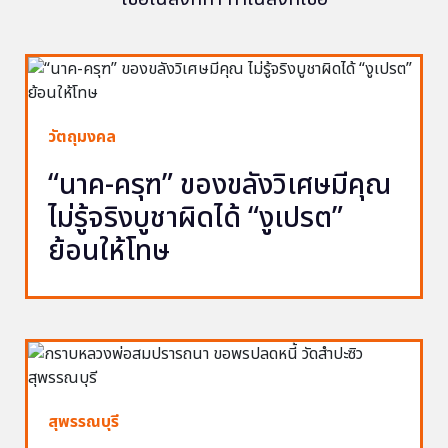
วัตถุมงคล
“นาค-ครุฑ” ของขลังวิเศษมีคุณ
ไม่รู้จริงบูชาผิดได้ “งูเปรต”
ย้อนให้โทษ
สุพรรณบุรี