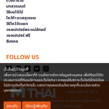
ดวงรายวัน
บทสวดมนต์
วิธีบนไอ้ไข่
ไหว้ท้าวเวสสุวรรณ
วิธีไหว้วัดแขก
วอลเปเปอร์พระแม่ลักษมี
วอลเปเปอร์ ฟรี
สีมงคล
FOLLOW US
เว็บไซต์นี้ใช้คุกกี้
เพื่อการนำเสนอเนื้อหาที่ดี รวมถึงการจัดการข้อมูลส่วนบุคคล เพื่อให้คุณได้รับ
ประสบการณ์ที่ดีบนบริการของเว็บไซต์เรา หากคุณใช้บริการเว็บไซต์นี้ต่อไปโดย
ไม่มีการปรับตั้งค่าใดๆนั้น แสดงว่าคุณยอมรับนโยบายคุกกี้และนโยบายส่วน
บุคคลของเรา
Copyright © 2016
MThai.com All rights reserved. หมายเลขทะเบียนการค้า
ยอมรับ
เรียนรู้เพิ่มเติม
อิเล็กทรอนิกส์ : 0127114707040