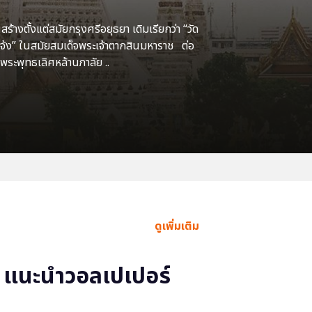
้างตั้งแต่สมัยกรุงศรีอยุธยา เดิมเรียกว่า “วัด
แจ้ง” ในสมัยสมเด็จพระเจ้าตากสินมหาราช ต่อ
พระพุทธเลิศหล้านภาลัย ..
ดูเพิ่มเติม
แนะนำวอลเปเปอร์