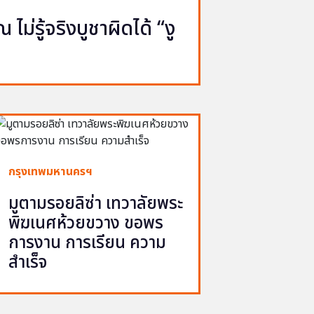
ไม่รู้จริงบูชาผิดได้ “งู
กรุงเทพมหานครฯ
มูตามรอยลิซ่า เทวาลัยพระ
พิฆเนศห้วยขวาง ขอพร
การงาน การเรียน ความ
สำเร็จ