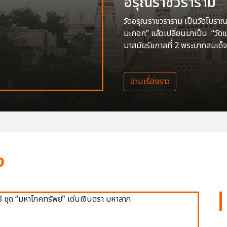
อรุณราชวราราม
วัดอรุณราชวราราม เป็นวัดโบราณสร
มะกอก” แล้วเปลี่ยนมาเป็น “วัด
มาสมัยรัชกาลที่ 2 พระบาทสมเด็จ
อ่านเรื่องราว
ง