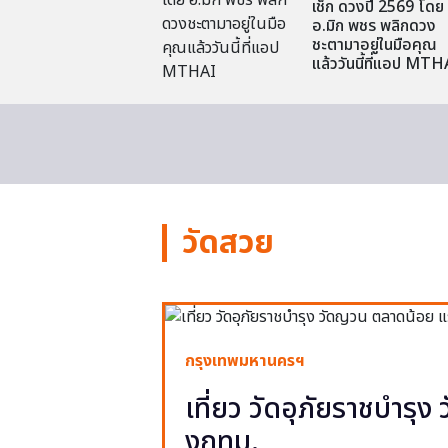
เช็ก ดวงปี 2569 โดย
อ.มิก พชร พลิกดวง
ชะตามาอยู่ในมือคุณ
แล้ววันนี้ที่แอป MTH
วัดสวย
กรุงเทพมหานครฯ
เที่ยว วัดอุภัยราชบำรุ
งกทม.