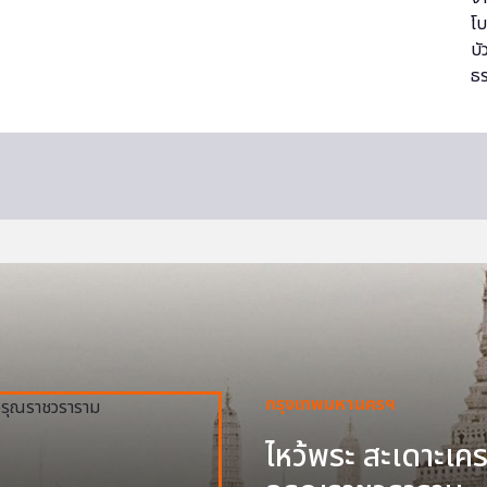
กรุงเทพมหานครฯ
ไหว้พระ สะเดาะเครา