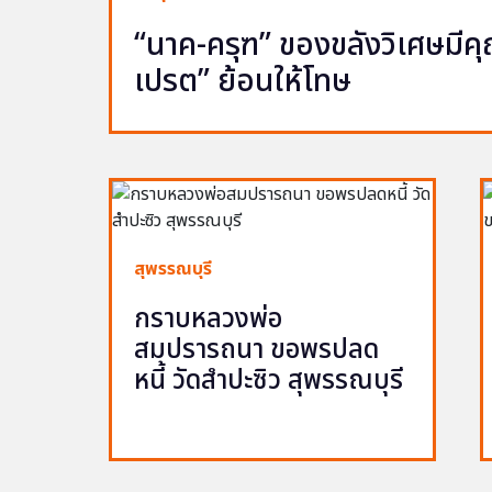
“นาค-ครุฑ” ของขลังวิเศษมีคุณ 
เปรต” ย้อนให้โทษ
สุพรรณบุรี
กราบหลวงพ่อ
สมปรารถนา ขอพรปลด
หนี้ วัดสำปะซิว สุพรรณบุรี