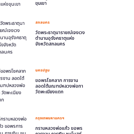
ขุนเขา
สกลนคร
วัดพระธาตุนารายณ์เจงเวง
ตำนานอุรังคธาตุแห่ง
จังหวัดสกลนคร
นครปฐม
ขอพรโชคลาภ การงาน
ลอดใต้มณฑปหลวงพ่อทา
วัดพะเนียงแตก
กรุงเทพมหานครฯ
กราบหลวงพ่อแก้ว ขอพร
การงาน การเงิน ชมโบสถ์