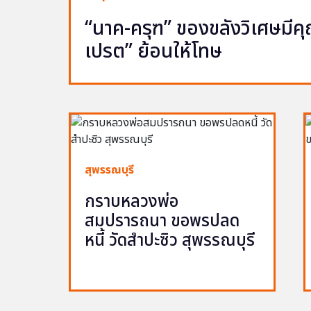
“นาค-ครุฑ” ของขลังวิเศษมีคุณ 
เปรต” ย้อนให้โทษ
สุพรรณบุรี
กราบหลวงพ่อ
สมปรารถนา ขอพรปลด
หนี้ วัดสำปะซิว สุพรรณบุรี