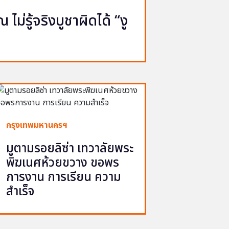
ไม่รู้จริงบูชาผิดได้ “งู
กรุงเทพมหานครฯ
มูตามรอยลิซ่า เทวาลัยพระ
พิฆเนศห้วยขวาง ขอพร
การงาน การเรียน ความ
สำเร็จ