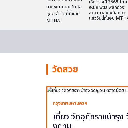
เช็ก ดวงปี 2569 โดย
อ.มิก พชร พลิกดวง
ชะตามาอยู่ในมือคุณ
แล้ววันนี้ที่แอป MTH
วัดสวย
กรุงเทพมหานครฯ
เที่ยว วัดอุภัยราชบำรุ
งกทม.