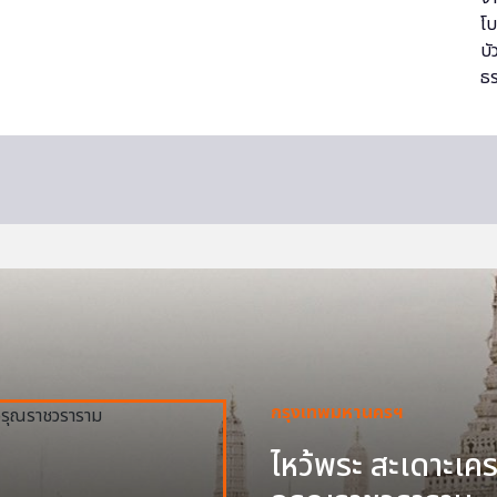
กรุงเทพมหานครฯ
ไหว้พระ สะเดาะเครา