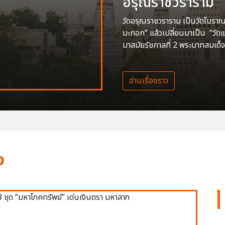
อรุณราชวราราม
วัดอรุณราชวราราม เป็นวัดโบราณสร
มะกอก” แล้วเปลี่ยนมาเป็น “วัด
มาสมัยรัชกาลที่ 2 พระบาทสมเด็จ
อ่านเรื่องราว
ง