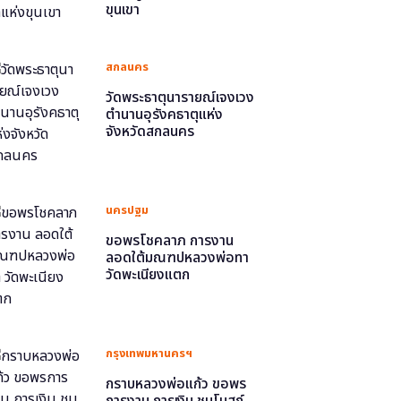
ขุนเขา
สกลนคร
วัดพระธาตุนารายณ์เจงเวง
ตำนานอุรังคธาตุแห่ง
จังหวัดสกลนคร
นครปฐม
ขอพรโชคลาภ การงาน
ลอดใต้มณฑปหลวงพ่อทา
วัดพะเนียงแตก
กรุงเทพมหานครฯ
กราบหลวงพ่อแก้ว ขอพร
การงาน การเงิน ชมโบสถ์