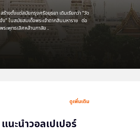
้างตั้งแต่สมัยกรุงศรีอยุธยา เดิมเรียกว่า “วัด
แจ้ง” ในสมัยสมเด็จพระเจ้าตากสินมหาราช ต่อ
พระพุทธเลิศหล้านภาลัย ..
ดูเพิ่มเติม
แนะนำวอลเปเปอร์