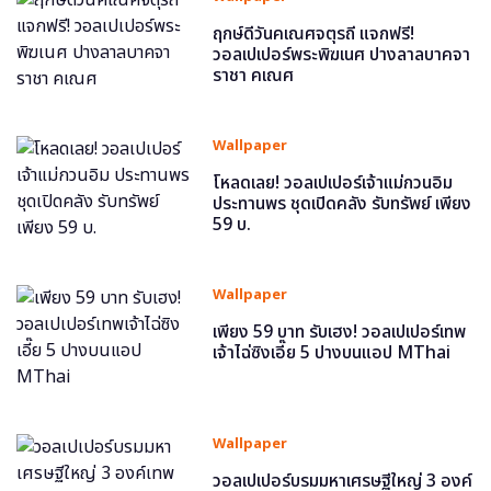
ฤกษ์ดีวันคเณศจตุรถี แจกฟรี!
วอลเปเปอร์พระพิฆเนศ ปางลาลบาคจา
ราชา คเณศ
Wallpaper
โหลดเลย! วอลเปเปอร์เจ้าแม่กวนอิม
ประทานพร ชุดเปิดคลัง รับทรัพย์ เพียง
59 บ.
Wallpaper
เพียง 59 บาท รับเฮง! วอลเปเปอร์เทพ
เจ้าไฉ่ซิงเอี๊ย 5 ปางบนแอป MThai
Wallpaper
วอลเปเปอร์บรมมหาเศรษฐีใหญ่ 3 องค์