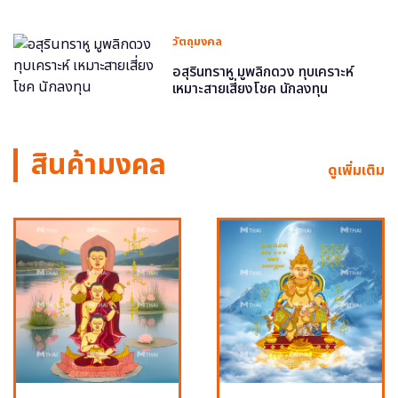
วัตถุมงคล
อสุรินทราหู มูพลิกดวง ทุบเคราะห์
เหมาะสายเสี่ยงโชค นักลงทุน
สินค้ามงคล
ดูเพิ่มเติม