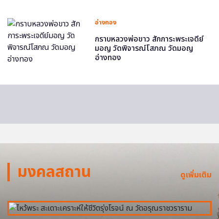
อ่างทอง
กราบหลวงพ่อขาว สักการะพระเจดีย์
มอญ วัดพิจารณ์โสภณ วัดมอญ
อ่างทอง
มงคลสถาน
ดูเพิ่มเติม