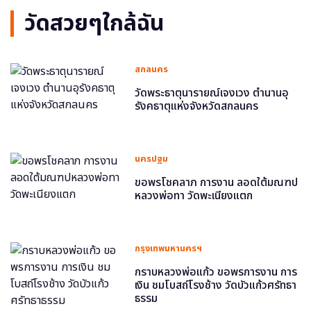
วัดสวยๆใกล้ฉัน
สกลนคร
วัดพระธาตุนารายณ์เจงเวง ตำนานอุ
รังคธาตุแห่งจังหวัดสกลนคร
นครปฐม
ขอพรโชคลาภ การงาน ลอดใต้มณฑป
หลวงพ่อทา วัดพะเนียงแตก
กรุงเทพมหานครฯ
กราบหลวงพ่อแก้ว ขอพรการงาน การ
เงิน ชมโบสถ์โรงช้าง วัดบัวแก้วศรัทธา
ธรรม