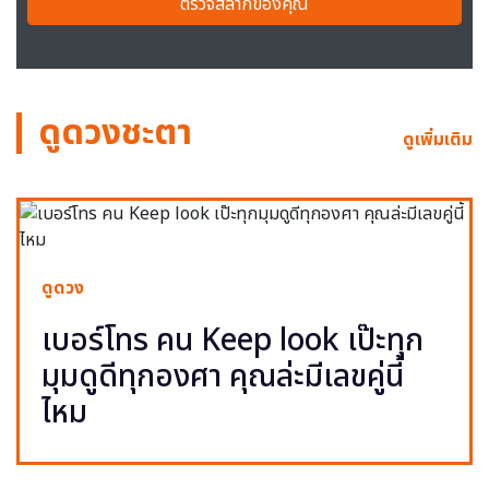
ตรวจสลากของคุณ
ดูดวงชะตา
ดูเพิ่มเติม
ดูดวง
เบอร์โทร คน Keep look เป๊ะทุก
มุมดูดีทุกองศา คุณล่ะมีเลขคู่นี้
ไหม