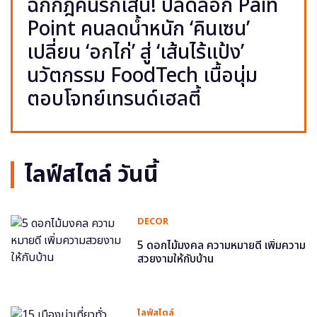
ฉีกกฎคนรักเส้น! ปลดล็อก Pain
Point คนลดน้ำหนัก ‘คินเซน’
เปลี่ยน ‘อกไก่’ สู่ ‘เส้นไร้แป้ง’
นวัตกรรม FoodTech เนื้อนุ่ม
ตอบโจทย์เทรนด์เฮลตี้
ไลฟ์สไตล์ วันนี้
DECOR
5 ดอกไม้มงคล ความหมายดี เพิ่มความ
สวยงามให้กับบ้าน
ไลฟ์สไตล์