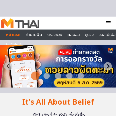
Skip to content
menu
หน้าแรก
ทำนายฝัน
ตรวจหวย
ผลบอล
ดูดวง
วอลเปเปอร
ไลฟ์สไตล์
It's All About Belief
เชื่อในสิ่งที่ทำ ทำในสิ่งที่เชื่อ