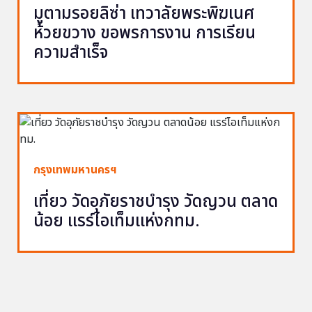
มูตามรอยลิซ่า เทวาลัยพระพิฆเนศ
ห้วยขวาง ขอพรการงาน การเรียน
ความสำเร็จ
กรุงเทพมหานครฯ
เที่ยว วัดอุภัยราชบำรุง วัดญวน ตลาด
น้อย แรร์ไอเท็มแห่งกทม.