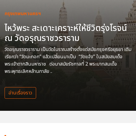
กรุงเทพมหานครฯ
ไหว้พระ สะเดาะเคราะห์ให้ชีวิตรุ่งโรจน์
ณ วัดอรุณราชวราราม
วัดอรุณราชวราราม เป็นวัดโบราณสร้างตั้งแต่สมัยกรุงศรีอยุธยา เดิม
เรียกว่า “วัดมะกอก” แล้วเปลี่ยนมาเป็น “วัดแจ้ง” ในสมัยสมเด็จ
พระเจ้าตากสินมหาราช ต่อมาสมัยรัชกาลที่ 2 พระบาทสมเด็จ
พระพุทธเลิศหล้านภาลัย ..
อ่านเรื่องราว