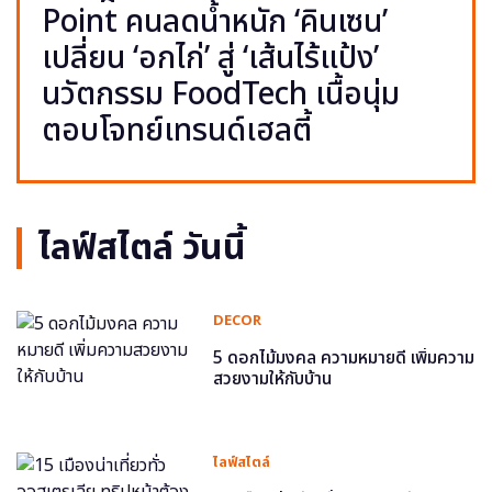
Point คนลดน้ำหนัก ‘คินเซน’
เปลี่ยน ‘อกไก่’ สู่ ‘เส้นไร้แป้ง’
นวัตกรรม FoodTech เนื้อนุ่ม
ตอบโจทย์เทรนด์เฮลตี้
ไลฟ์สไตล์ วันนี้
DECOR
5 ดอกไม้มงคล ความหมายดี เพิ่มความ
สวยงามให้กับบ้าน
ไลฟ์สไตล์