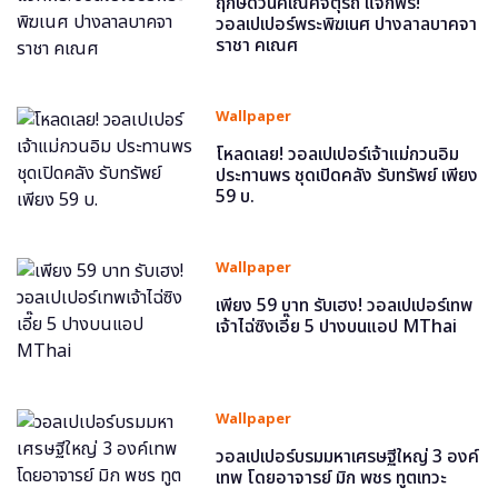
ฤกษ์ดีวันคเณศจตุรถี แจกฟรี!
วอลเปเปอร์พระพิฆเนศ ปางลาลบาคจา
ราชา คเณศ
Wallpaper
โหลดเลย! วอลเปเปอร์เจ้าแม่กวนอิม
ประทานพร ชุดเปิดคลัง รับทรัพย์ เพียง
59 บ.
Wallpaper
เพียง 59 บาท รับเฮง! วอลเปเปอร์เทพ
เจ้าไฉ่ซิงเอี๊ย 5 ปางบนแอป MThai
Wallpaper
วอลเปเปอร์บรมมหาเศรษฐีใหญ่ 3 องค์
เทพ โดยอาจารย์ มิก พชร ทูตเทวะ