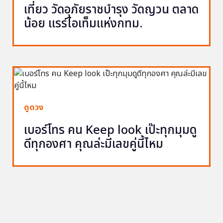
เที่ยว วัดอุภัยราชบำรุง วัดญวน ตลาด
น้อย แรร์ไอเท็มแห่งกทม.
ดูดวง
เบอร์โทร คน Keep look เป๊ะทุกมุมดู
ดีทุกองศา คุณล่ะมีเลขคู่นี้ไหม