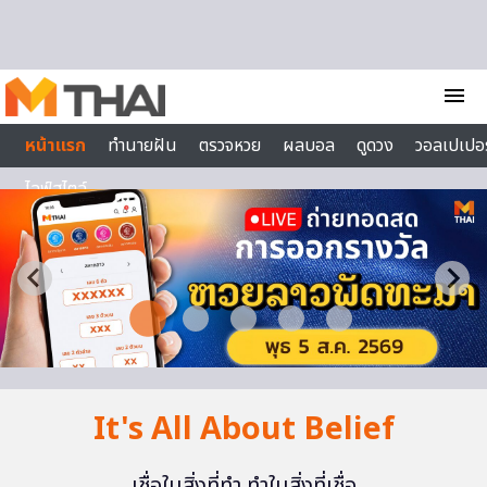
Skip to content
menu
หน้าแรก
ทำนายฝัน
ตรวจหวย
ผลบอล
ดูดวง
วอลเปเปอร
ไลฟ์สไตล์
It's All About Belief
เชื่อในสิ่งที่ทำ ทำในสิ่งที่เชื่อ