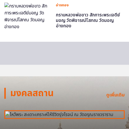
อ่างทอง
กราบหลวงพ่อขาว สักการะพระเจดีย์
มอญ วัดพิจารณ์โสภณ วัดมอญ
อ่างทอง
มงคลสถาน
ดูเพิ่มเติม