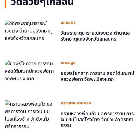
วัดสวยๆใกล้ฉัน
สกลนคร
วัดพระธาตุนารายณ์เจงเวง ตำนานอุ
รังคธาตุแห่งจังหวัดสกลนคร
นครปฐม
ขอพรโชคลาภ การงาน ลอดใต้มณฑป
หลวงพ่อทา วัดพะเนียงแตก
กรุงเทพมหานครฯ
กราบหลวงพ่อแก้ว ขอพรการงาน การ
เงิน ชมโบสถ์โรงช้าง วัดบัวแก้วศรัทธา
ธรรม