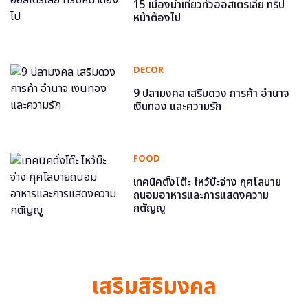
15 เมืองน่าเที่ยวทั่วออสเตรเลีย ทริป
หน้าต้องไป
DECOR
9 ปลามงคล เสริมดวง การค้า อำนาจ
เงินทอง และความรัก
FOOD
เทคนิคตั้งโต๊ะ ไหว้บ๊ะจ่าง กุศโลบาย
ถนอมอาหารและการแสดงความ
กตัญญู
เสริมสิริมงคล