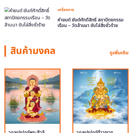
เครื่องราง
หำยนต์ ยันต์ศักดิ์สิทธิ์ สถาปัตยกรรม
เรือน – วัดล้านนา ขับไล่สิ่งชั่วร้าย
สินค้ามงคล
ดูเพิ่มเติม
วอลเปเปอร์พระสีวลี
วอลเปเปอร์ท้าวกุเวร