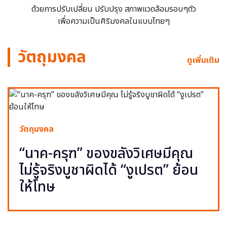
ด้วยการปรับเปลี่ยน ปรับปรุง สภาพแวดล้อมรอบๆตัว
เพื่อความเป็นศิริมงคลในแบบไทยๆ
วัตถุมงคล
ดูเพิ่มเติม
วัตถุมงคล
“นาค-ครุฑ” ของขลังวิเศษมีคุณ
ไม่รู้จริงบูชาผิดได้ “งูเปรต” ย้อน
ให้โทษ