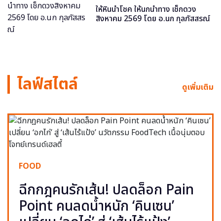
ให้หินนำโชค ให้นกนำทาง เช็กดวง
สิงหาคม 2569 โดย อ.นก กุลภัสสรณ์
ไลฟ์สไตล์
ดูเพิ่มเติม
FOOD
ฉีกกฎคนรักเส้น! ปลดล็อก Pain
Point คนลดน้ำหนัก ‘คินเซน’