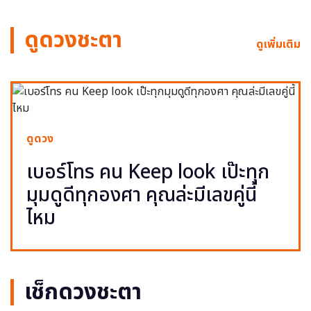
ดูดวงชะตา
ดูเพิ่มเติม
ดูดวง
เบอร์โทร คน Keep look เป๊ะทุก
มุมดูดีทุกองศา คุณล่ะมีเลขคู่นี้
ไหม
เช็กดวงชะตา