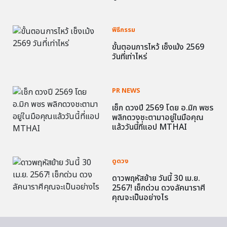
พิธีกรรม
ขั้นตอนการไหว้ เช็งเม้ง 2569
วันที่เท่าไหร่
PR NEWS
เช็ก ดวงปี 2569 โดย อ.มิก พชร
พลิกดวงชะตามาอยู่ในมือคุณ
แล้ววันนี้ที่แอป MTHAI
ดูดวง
ดาวพฤหัสย้าย วันนี้ 30 เม.ย.
2567! เช็กด่วน ดวงลัคนาราศี
คุณจะเป็นอย่างไร