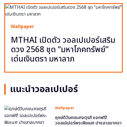
Wallpaper
MTHAI เปิดตัว วอลเปเปอร์เสริม
ดวง 2568 ชุด “มหาโภคทรัพย์”
เด่นเงินตรา มหาลาภ
แนะนำวอลเปเปอร์
Wallpaper
ฤกษ์ดีวันคเณศจตุรถี แจกฟรี!
วอลเปเปอร์พระพิฆเนศ ปางลาลบาคจา