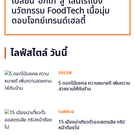
เปลี่ยน ‘อกไก่’ สู่ ‘เส้นไร้แป้ง’
นวัตกรรม FoodTech เนื้อนุ่ม
ตอบโจทย์เทรนด์เฮลตี้
ไลฟ์สไตล์ วันนี้
DECOR
5 ดอกไม้มงคล ความหมายดี เพิ่มความ
สวยงามให้กับบ้าน
ไลฟ์สไตล์
15 เมืองน่าเที่ยวทั่วออสเตรเลีย ทริป
หน้าต้องไป