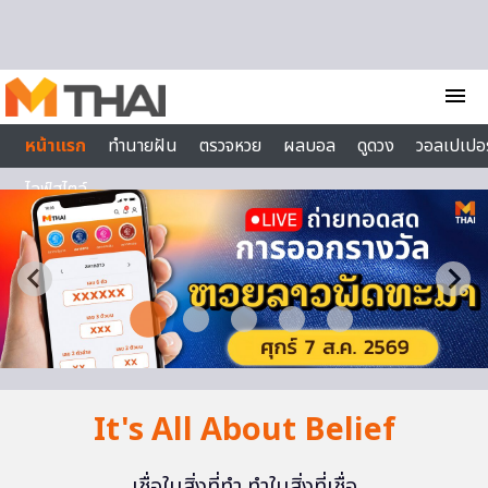
Skip to content
menu
หน้าแรก
ทำนายฝัน
ตรวจหวย
ผลบอล
ดูดวง
วอลเปเปอร
ไลฟ์สไตล์
It's All About Belief
เชื่อในสิ่งที่ทำ ทำในสิ่งที่เชื่อ