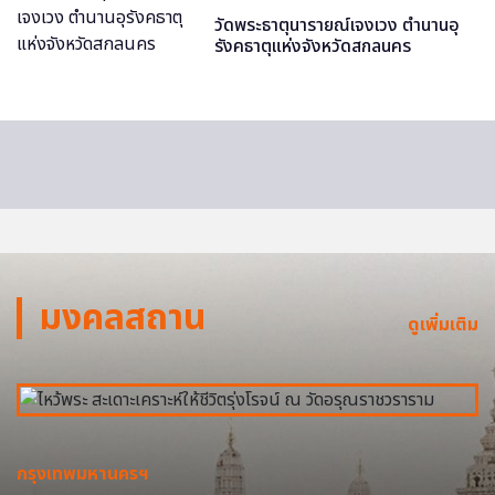
วัดพระธาตุนารายณ์เจงเวง ตำนานอุ
รังคธาตุแห่งจังหวัดสกลนคร
มงคลสถาน
ดูเพิ่มเติม
กรุงเทพมหานครฯ