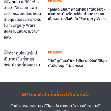
PR NEWS
“ลูกเกด เมทินี” ฟาดสายฮา “ดีเจอ๋อง-
แพท-ซานิ” พร้อมเปลี่ยนโหมดสายลุย
เมื่อเจอภารกิจหินใน “Surgery Wars
สงครามแห่งความงาม” อีพี6
PR NEWS
“ดัง” ภูมิใจหน้าใหม่ เป็นเวอร์ชั่นที่ดีที่สุด
ตัดสินใจถูกที่ศัลยกรรม
MThai เชื่อในสิ่งที่ทำ ทำในสิ่งที่เชื่อ
รับข่าวสารเลขมงคล สถิติเลขดัง ดวงรายวัน รายเดือน รายปี