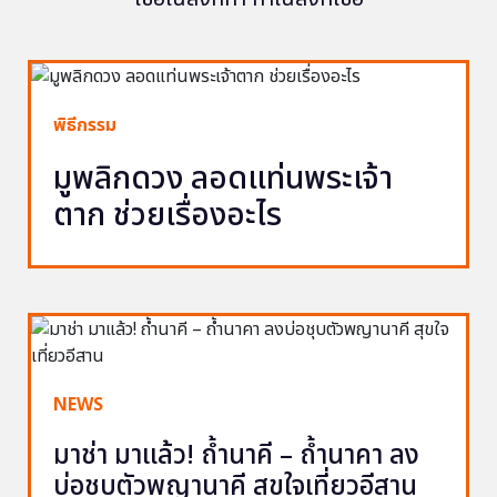
พิธีกรรม
มูพลิกดวง ลอดแท่นพระเจ้า
ตาก ช่วยเรื่องอะไร
NEWS
มาช่า มาแล้ว! ถ้ำนาคี – ถ้ำนาคา ลง
บ่อชุบตัวพญานาคี สุขใจเที่ยวอีสาน