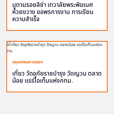
มูตามรอยลิซ่า เทวาลัยพระพิฆเนศ
ห้วยขวาง ขอพรการงาน การเรียน
ความสำเร็จ
กรุงเทพมหานครฯ
เที่ยว วัดอุภัยราชบำรุง วัดญวน ตลาด
น้อย แรร์ไอเท็มแห่งกทม.