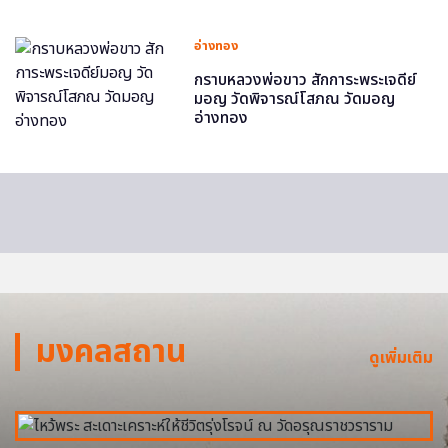
อ่างทอง
กราบหลวงพ่อขาว สักการะพระเจดีย์
มอญ วัดพิจารณ์โสภณ วัดมอญ
อ่างทอง
มงคลสถาน
ดูเพิ่มเติม