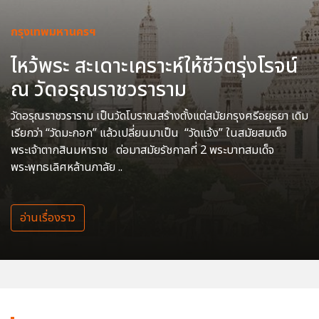
กรุงเทพมหานครฯ
ไหว้พระ สะเดาะเคราะห์ให้ชีวิตรุ่งโรจน์
ณ วัดอรุณราชวราราม
วัดอรุณราชวราราม เป็นวัดโบราณสร้างตั้งแต่สมัยกรุงศรีอยุธยา เดิม
เรียกว่า “วัดมะกอก” แล้วเปลี่ยนมาเป็น “วัดแจ้ง” ในสมัยสมเด็จ
พระเจ้าตากสินมหาราช ต่อมาสมัยรัชกาลที่ 2 พระบาทสมเด็จ
พระพุทธเลิศหล้านภาลัย ..
อ่านเรื่องราว