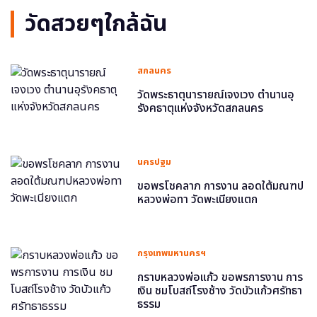
วัดสวยๆใกล้ฉัน
สกลนคร
วัดพระธาตุนารายณ์เจงเวง ตำนานอุ
รังคธาตุแห่งจังหวัดสกลนคร
นครปฐม
ขอพรโชคลาภ การงาน ลอดใต้มณฑป
หลวงพ่อทา วัดพะเนียงแตก
กรุงเทพมหานครฯ
กราบหลวงพ่อแก้ว ขอพรการงาน การ
เงิน ชมโบสถ์โรงช้าง วัดบัวแก้วศรัทธา
ธรรม