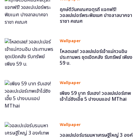
ฤกษ์ดีวันคเณศจตุรถี แจกฟรี!
วอลเปเปอร์พระพิฆเนศ ปางลาลบาคจา
ราชา คเณศ
Wallpaper
โหลดเลย! วอลเปเปอร์เจ้าแม่กวนอิม
ประทานพร ชุดเปิดคลัง รับทรัพย์ เพียง
59 บ.
Wallpaper
เพียง 59 บาท รับเฮง! วอลเปเปอร์เทพ
เจ้าไฉ่ซิงเอี๊ย 5 ปางบนแอป MThai
Wallpaper
วอลเปเปอร์บรมมหาเศรษฐีใหญ่ 3 องค์