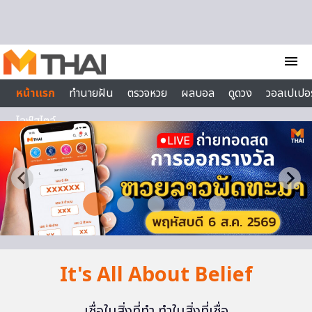
Skip to content
menu
หน้าแรก
ทำนายฝัน
ตรวจหวย
ผลบอล
ดูดวง
วอลเปเปอร
ไลฟ์สไตล์
It's All About Belief
เชื่อในสิ่งที่ทำ ทำในสิ่งที่เชื่อ