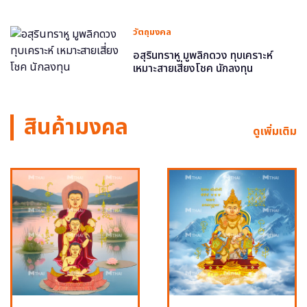
วัตถุมงคล
อสุรินทราหู มูพลิกดวง ทุบเคราะห์
เหมาะสายเสี่ยงโชค นักลงทุน
สินค้ามงคล
ดูเพิ่มเติม