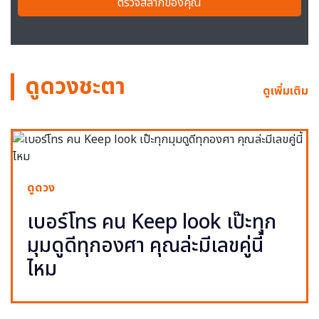
ตรวจสลากของคุณ
ดูดวงชะตา
ดูเพิ่มเติม
ดูดวง
เบอร์โทร คน Keep look เป๊ะทุก
มุมดูดีทุกองศา คุณล่ะมีเลขคู่นี้
ไหม