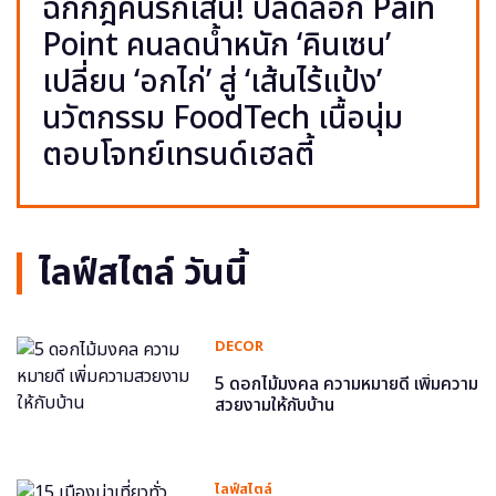
ฉีกกฎคนรักเส้น! ปลดล็อก Pain
Point คนลดน้ำหนัก ‘คินเซน’
เปลี่ยน ‘อกไก่’ สู่ ‘เส้นไร้แป้ง’
นวัตกรรม FoodTech เนื้อนุ่ม
ตอบโจทย์เทรนด์เฮลตี้
ไลฟ์สไตล์ วันนี้
DECOR
5 ดอกไม้มงคล ความหมายดี เพิ่มความ
สวยงามให้กับบ้าน
ไลฟ์สไตล์