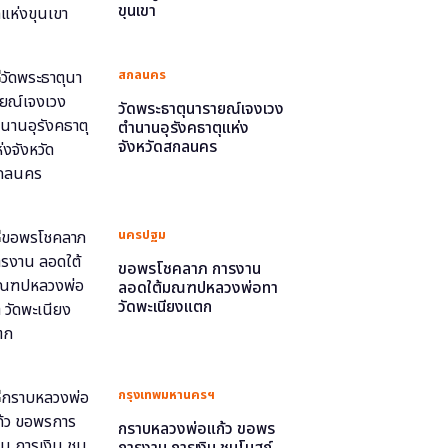
ขุนเขา
สกลนคร
วัดพระธาตุนารายณ์เจงเวง
ตำนานอุรังคธาตุแห่ง
จังหวัดสกลนคร
นครปฐม
ขอพรโชคลาภ การงาน
ลอดใต้มณฑปหลวงพ่อทา
วัดพะเนียงแตก
กรุงเทพมหานครฯ
กราบหลวงพ่อแก้ว ขอพร
การงาน การเงิน ชมโบสถ์