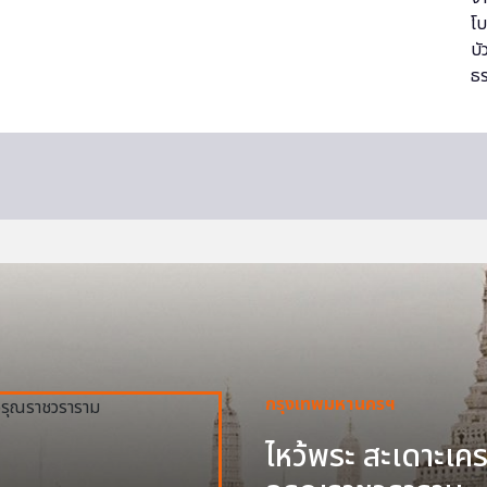
กรุงเทพมหานครฯ
ไหว้พระ สะเดาะเครา