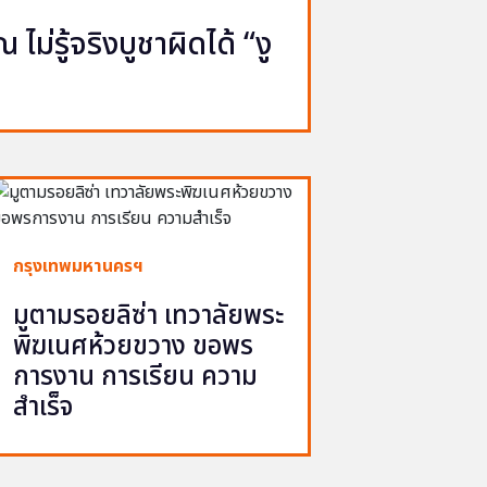
ไม่รู้จริงบูชาผิดได้ “งู
กรุงเทพมหานครฯ
มูตามรอยลิซ่า เทวาลัยพระ
พิฆเนศห้วยขวาง ขอพร
การงาน การเรียน ความ
สำเร็จ