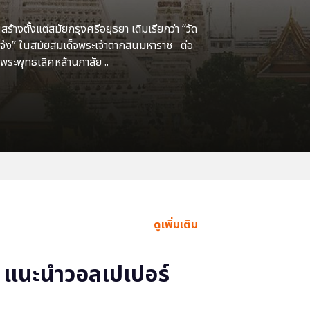
้างตั้งแต่สมัยกรุงศรีอยุธยา เดิมเรียกว่า “วัด
แจ้ง” ในสมัยสมเด็จพระเจ้าตากสินมหาราช ต่อ
พระพุทธเลิศหล้านภาลัย ..
ดูเพิ่มเติม
แนะนำวอลเปเปอร์