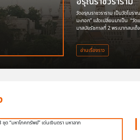
อรุณราชวราราม
วัดอรุณราชวราราม เป็นวัดโบราณสร
มะกอก” แล้วเปลี่ยนมาเป็น “วัด
มาสมัยรัชกาลที่ 2 พระบาทสมเด็จ
อ่านเรื่องราว
ง