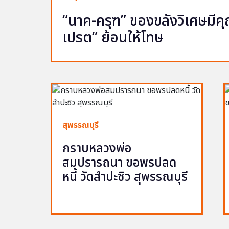
“นาค-ครุฑ” ของขลังวิเศษมีคุณ 
เปรต” ย้อนให้โทษ
สุพรรณบุรี
กราบหลวงพ่อ
สมปรารถนา ขอพรปลด
หนี้ วัดสำปะซิว สุพรรณบุรี