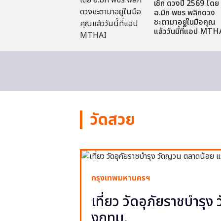
เช็ก ดวงปี 2569 โดย
อ.มิก พชร พลิกดวง
ชะตามาอยู่ในมือคุณ
แล้ววันนี้ที่แอป MTH
วัดสวย
กรุงเทพมหานครฯ
เที่ยว วัดอุภัยราชบำรุ
งกทม.