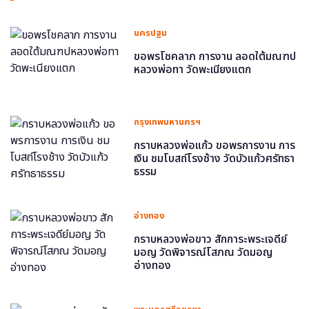
นครปฐม
ขอพรโชคลาภ การงาน ลอดใต้มณฑป
หลวงพ่อทา วัดพะเนียงแตก
กรุงเทพมหานครฯ
กราบหลวงพ่อแก้ว ขอพรการงาน การ
เงิน ชมโบสถ์โรงช้าง วัดบัวแก้วศรัทธา
ธรรม
อ่างทอง
กราบหลวงพ่อขาว สักการะพระเจดีย์
มอญ วัดพิจารณ์โสภณ วัดมอญ
อ่างทอง