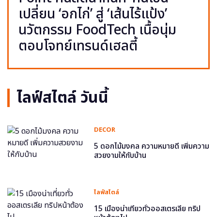
เปลี่ยน ‘อกไก่’ สู่ ‘เส้นไร้แป้ง’
นวัตกรรม FoodTech เนื้อนุ่ม
ตอบโจทย์เทรนด์เฮลตี้
ไลฟ์สไตล์ วันนี้
DECOR
5 ดอกไม้มงคล ความหมายดี เพิ่มความ
สวยงามให้กับบ้าน
ไลฟ์สไตล์
15 เมืองน่าเที่ยวทั่วออสเตรเลีย ทริป