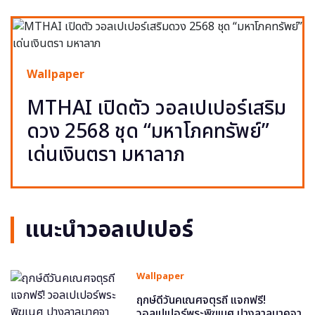
Wallpaper
MTHAI เปิดตัว วอลเปเปอร์เสริม
ดวง 2568 ชุด “มหาโภคทรัพย์”
เด่นเงินตรา มหาลาภ
แนะนำวอลเปเปอร์
Wallpaper
ฤกษ์ดีวันคเณศจตุรถี แจกฟรี!
วอลเปเปอร์พระพิฆเนศ ปางลาลบาคจา