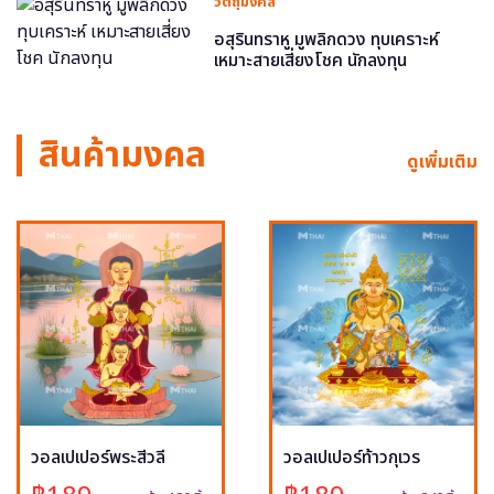
วัตถุมงคล
อสุรินทราหู มูพลิกดวง ทุบเคราะห์
เหมาะสายเสี่ยงโชค นักลงทุน
สินค้ามงคล
ดูเพิ่มเติม
วอลเปเปอร์พระสีวลี
วอลเปเปอร์ท้าวกุเวร