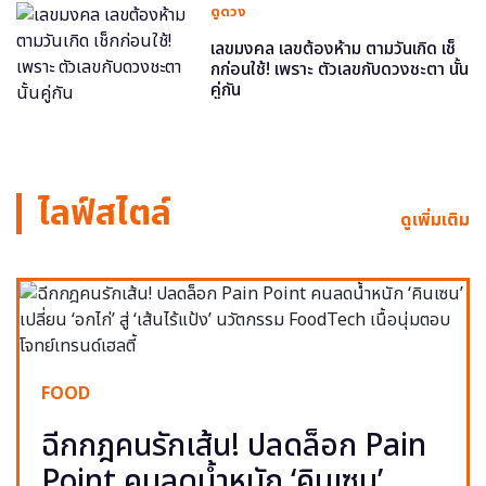
ดูดวง
เลขมงคล เลขต้องห้าม ตามวันเกิด เช็
กก่อนใช้! เพราะ ตัวเลขกับดวงชะตา นั้น
คู่กัน
ไลฟ์สไตล์
ดูเพิ่มเติม
FOOD
ฉีกกฎคนรักเส้น! ปลดล็อก Pain
Point คนลดน้ำหนัก ‘คินเซน’