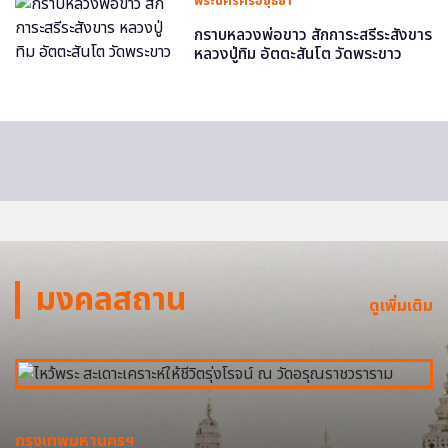
พระนครศรีอยุธยา
กราบหลวงพ่อขาว สักการะสรีระสังขาร
หลวงปู่ทิม อัตตะสันโต วัดพระขาว
มงคลสถาน
ดูเพิ่มเติม
กรุงเทพมหานครฯ