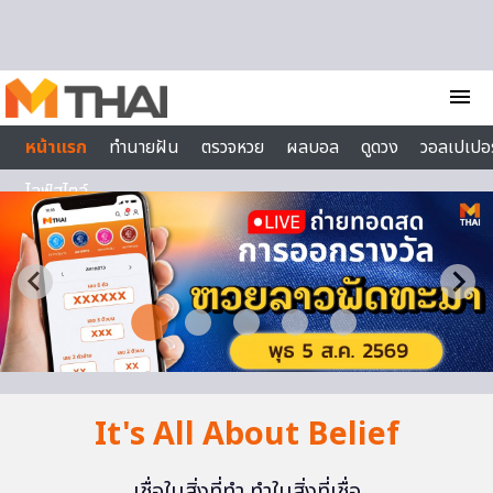
Skip to content
menu
หน้าแรก
ทำนายฝัน
ตรวจหวย
ผลบอล
ดูดวง
วอลเปเปอร
ไลฟ์สไตล์
It's All About Belief
เชื่อในสิ่งที่ทำ ทำในสิ่งที่เชื่อ