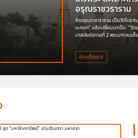
อรุณราชวราราม
วัดอรุณราชวราราม เป็นวัดโบราณสร
มะกอก” แล้วเปลี่ยนมาเป็น “วัด
มาสมัยรัชกาลที่ 2 พระบาทสมเด็จ
อ่านเรื่องราว
ง