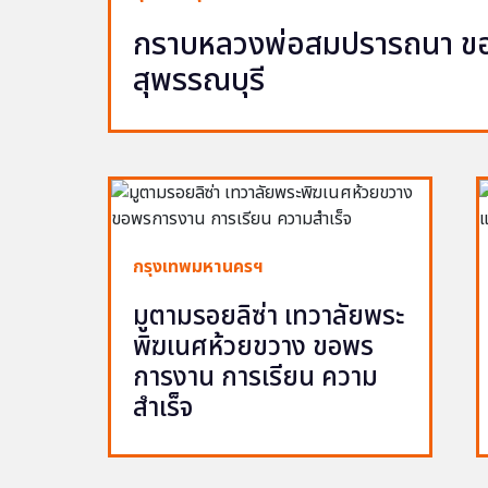
กราบหลวงพ่อสมปรารถนา ขอพ
สุพรรณบุรี
กรุงเทพมหานครฯ
มูตามรอยลิซ่า เทวาลัยพระ
พิฆเนศห้วยขวาง ขอพร
การงาน การเรียน ความ
สำเร็จ