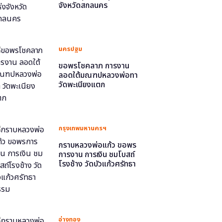
จังหวัดสกลนคร
นครปฐม
ขอพรโชคลาภ การงาน
ลอดใต้มณฑปหลวงพ่อทา
วัดพะเนียงแตก
กรุงเทพมหานครฯ
กราบหลวงพ่อแก้ว ขอพร
การงาน การเงิน ชมโบสถ์
โรงช้าง วัดบัวแก้วศรัทธา
ธรรม
อ่างทอง