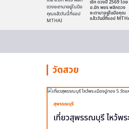
เช็ก ดวงปี 2569 โดย
อ.มิก พชร พลิกดวง
ชะตามาอยู่ในมือคุณ
แล้ววันนี้ที่แอป MTH
วัดสวย
สุพรรณบุรี
เที่ยวสุพรรณบุรี ไหว้พร