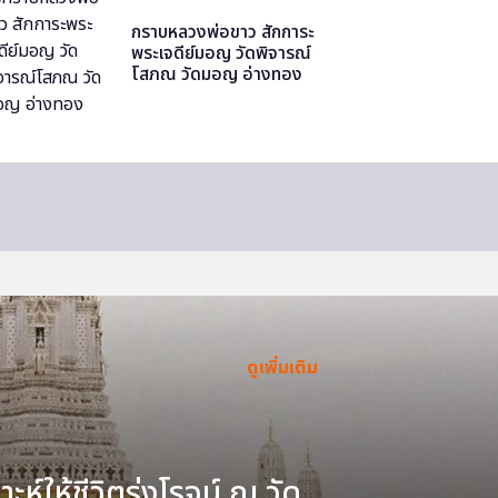
กราบหลวงพ่อขาว สักการะ
พระเจดีย์มอญ วัดพิจารณ์
โสภณ วัดมอญ อ่างทอง
ดูเพิ่มเติม
ะห์ให้ชีวิตรุ่งโรจน์ ณ วัด