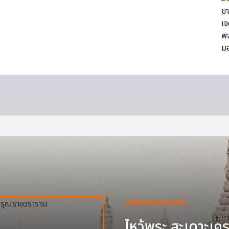
กรุงเทพมหานครฯ
ไหว้พระ สะเดาะเครา