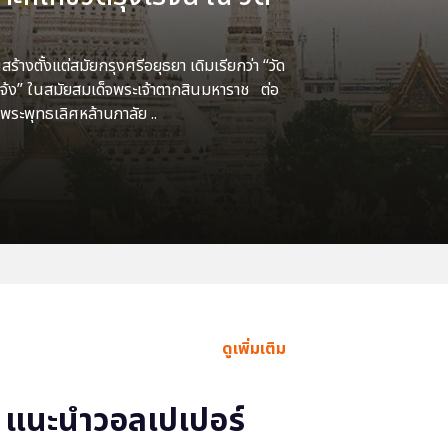
้างตั้งแต่สมัยกรุงศรีอยุธยา เดิมเรียกว่า “วัด
แจ้ง” ในสมัยสมเด็จพระเจ้าตากสินมหาราช ต่อ
พระพุทธเลิศหล้านภาลัย ..
ดูเพิ่มเติม
แนะนำวอลเปเปอร์