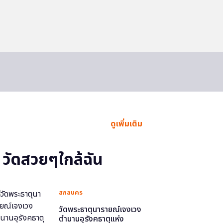
ดูเพิ่มเติม
วัดสวยๆใกล้ฉัน
สกลนคร
วัดพระธาตุนารายณ์เจงเวง
ตำนานอุรังคธาตุแห่ง