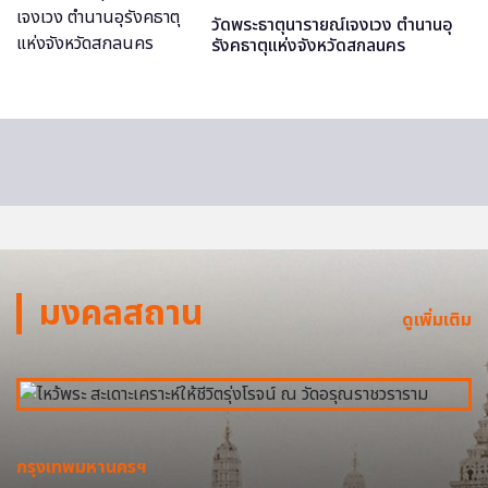
วัดพระธาตุนารายณ์เจงเวง ตำนานอุ
รังคธาตุแห่งจังหวัดสกลนคร
มงคลสถาน
ดูเพิ่มเติม
กรุงเทพมหานครฯ