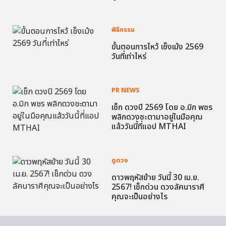
พิธีกรรม
ขั้นตอนการไหว้ เช็งเม้ง 2569
วันที่เท่าไหร่
PR NEWS
เช็ก ดวงปี 2569 โดย อ.มิก พชร
พลิกดวงชะตามาอยู่ในมือคุณ
แล้ววันนี้ที่แอป MTHAI
ดูดวง
ดาวพฤหัสย้าย วันนี้ 30 เม.ย.
2567! เช็กด่วน ดวงลัคนาราศี
คุณจะเป็นอย่างไร