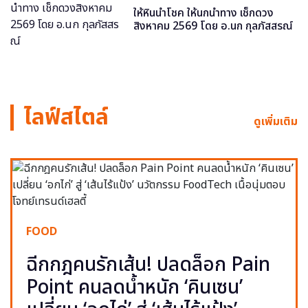
ให้หินนำโชค ให้นกนำทาง เช็กดวง
สิงหาคม 2569 โดย อ.นก กุลภัสสรณ์
ไลฟ์สไตล์
ดูเพิ่มเติม
FOOD
ฉีกกฎคนรักเส้น! ปลดล็อก Pain
Point คนลดน้ำหนัก ‘คินเซน’