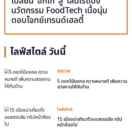
เปลี่ยน ‘อกไก่’ สู่ ‘เส้นไร้แป้ง’
นวัตกรรม FoodTech เนื้อนุ่ม
ตอบโจทย์เทรนด์เฮลตี้
ไลฟ์สไตล์ วันนี้
DECOR
5 ดอกไม้มงคล ความหมายดี เพิ่มความ
สวยงามให้กับบ้าน
ไลฟ์สไตล์
15 เมืองน่าเที่ยวทั่วออสเตรเลีย ทริป
หน้าต้องไป