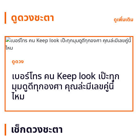
ดูดวงชะตา
ดูเพิ่มเติม
ดูดวง
เบอร์โทร คน Keep look เป๊ะทุก
มุมดูดีทุกองศา คุณล่ะมีเลขคู่นี้
ไหม
เช็กดวงชะตา