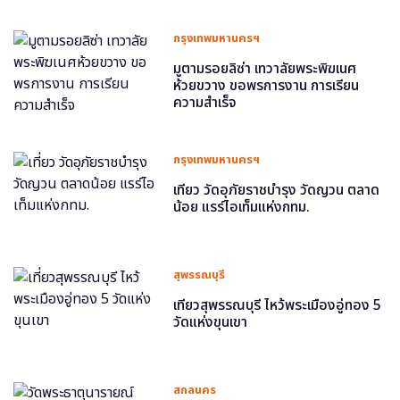
กรุงเทพมหานครฯ
มูตามรอยลิซ่า เทวาลัยพระพิฆเนศ
ห้วยขวาง ขอพรการงาน การเรียน
ความสำเร็จ
กรุงเทพมหานครฯ
เที่ยว วัดอุภัยราชบำรุง วัดญวน ตลาด
น้อย แรร์ไอเท็มแห่งกทม.
สุพรรณบุรี
เที่ยวสุพรรณบุรี ไหว้พระเมืองอู่ทอง 5
วัดแห่งขุนเขา
สกลนคร