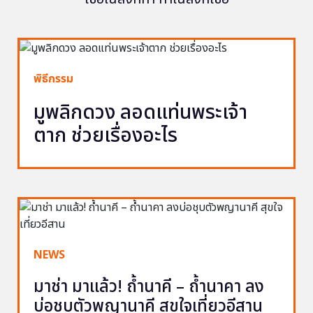
พิธีกรรม
มูพลิกดวง ลอดแท่นพระเจ้า
ตาก ช่วยเรื่องอะไร
NEWS
มาช่า มาแล้ว! ถ้ำนาคี – ถ้ำนาคา ลง
บ่อชุบตัวพญานาคี สุขใจเที่ยวอีสาน