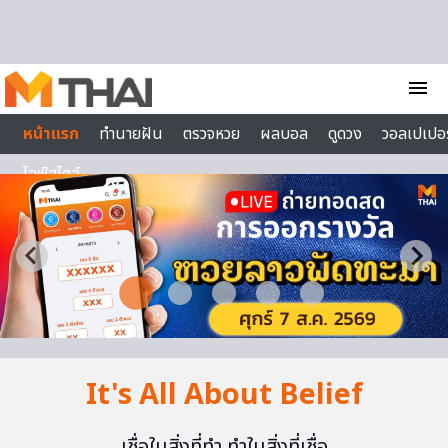
Skip to content
menu
หน้าแรก
ทำนายฝัน
ตรวจหวย
ผลบอล
ดูดวง
วอลเปเปอร
ไลฟ์สไตล์
It's All About Belief
เชื่อในสิ่งที่ทำ ทำในสิ่งที่เชื่อ