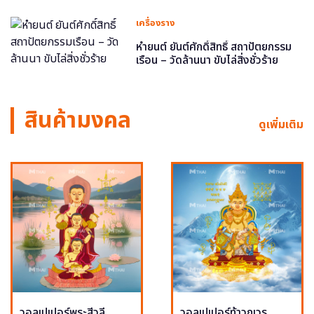
เครื่องราง
หำยนต์ ยันต์ศักดิ์สิทธิ์ สถาปัตยกรรม
เรือน – วัดล้านนา ขับไล่สิ่งชั่วร้าย
สินค้ามงคล
ดูเพิ่มเติม
วอลเปเปอร์พระสีวลี
วอลเปเปอร์ท้าวกุเวร