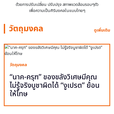
ด้วยการปรับเปลี่ยน ปรับปรุง สภาพแวดล้อมรอบๆตัว
เพื่อความเป็นศิริมงคลในแบบไทยๆ
วัตถุมงคล
ดูเพิ่มเติม
วัตถุมงคล
“นาค-ครุฑ” ของขลังวิเศษมีคุณ
ไม่รู้จริงบูชาผิดได้ “งูเปรต” ย้อน
ให้โทษ