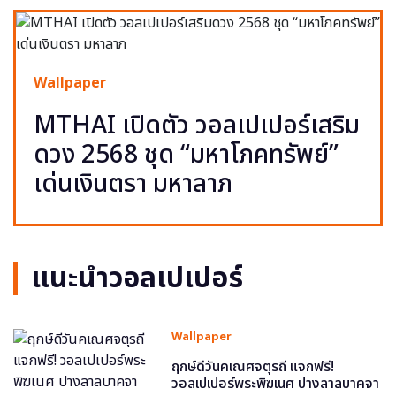
Wallpaper
MTHAI เปิดตัว วอลเปเปอร์เสริม
ดวง 2568 ชุด “มหาโภคทรัพย์”
เด่นเงินตรา มหาลาภ
แนะนำวอลเปเปอร์
Wallpaper
ฤกษ์ดีวันคเณศจตุรถี แจกฟรี!
วอลเปเปอร์พระพิฆเนศ ปางลาลบาคจา