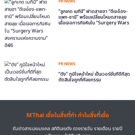
PR NEWS
“ลูกเกด เมทินี” ฟาดสายฮา “ดีเจอ๋อง-
แพท-ซานิ” พร้อมเปลี่ยนโหมดสายลุย
เมื่อเจอภารกิจหินใน “Surgery Wars
สงครามแห่งความงาม” อีพี6
PR NEWS
“ดัง” ภูมิใจหน้าใหม่ เป็นเวอร์ชั่นที่ดีที่สุด
ตัดสินใจถูกที่ศัลยกรรม
MThai เชื่อในสิ่งที่ทำ ทำในสิ่งที่เชื่อ
รับข่าวสารเลขมงคล สถิติเลขดัง ดวงรายวัน รายเดือน รายปี